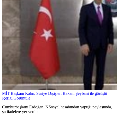
MİT Başkanı Kalın, Suriye Dışişleri Bakanı Şeybani ile görüştü
İçeriği Görüntüle
Cumhurbaşkanı Erdoğan, NSosyal hesabından yaptığı paylaşımda,
şu ifadelere yer verdi: