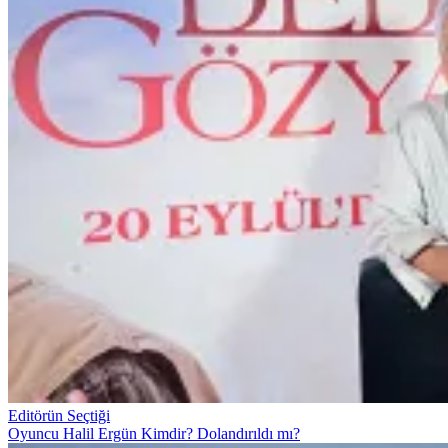
Editörün Seçtiği
Oyuncu Halil Ergün Kimdir? Dolandırıldı mı?