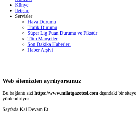
Künye
İletişim
Servisler
Hava Durumu
Trafik Durumu
Süper Lig Puan Durumu ve Fikstür
Tüm Manşetler
Son Dakika Haberleri
Haber Arşivi
Web sitemizden ayrılıyorsunuz
Bu bağlantı sizi
https://www.milatgazetesi.com
dışındaki bir siteye
yönlendiriyor.
Sayfada Kal
Devam Et