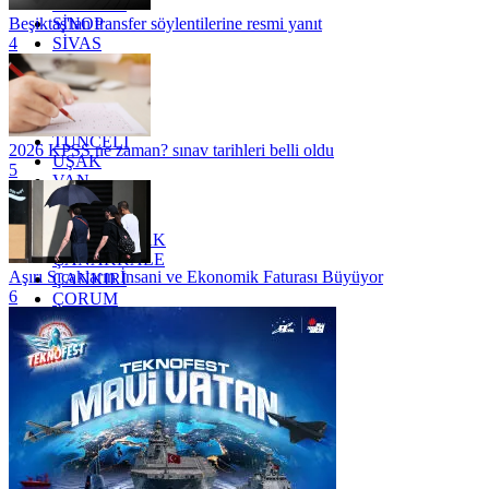
SAMSUN
SİNOP
Beşiktaş'tan transfer söylentilerine resmi yanıt
SİVAS
4
SİİRT
TEKİRDAĞ
TOKAT
TRABZON
TUNCELİ
2026 KPSS ne zaman? sınav tarihleri belli oldu
UŞAK
5
VAN
YALOVA
YOZGAT
ZONGULDAK
ÇANAKKALE
Aşırı Sıcakların İnsani ve Ekonomik Faturası Büyüyor
ÇANKIRI
6
ÇORUM
İSTANBUL
İZMİR
ŞANLIURFA
ŞIRNAK