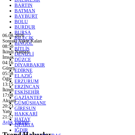
BARTIN
BATMAN
BAYBURT
BOLU
BURDUR
BURSA
06.08.2026
BİLECİK
Sonraki Vakte Kalan
BİNGÖL
08:48
BİTLİS
İkindi Namazı
DENİZLİ
İmsak
DÜZCE
04:16
DİYARBAKIR
Güneş
EDİRNE
05:58
ELAZIĞ
Öğle
ERZURUM
13:15
ERZİNCAN
İkindi
ESKİŞEHİR
17:08
GAZİANTEP
Akşam
GÜMÜŞHANE
20:23
GİRESUN
Yatsı
HAKKARİ
21:57
HATAY
Aylık Vakitler
ISPARTA
IĞDIR
Trend Haberler