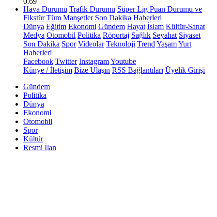
0.69
Hava Durumu
Trafik Durumu
Süper Lig Puan Durumu ve
Fikstür
Tüm Manşetler
Son Dakika Haberleri
Dünya
Eğitim
Ekonomi
Gündem
Hayat
İslam
Kültür-Sanat
Medya
Otomobil
Politika
Röportaj
Sağlık
Seyahat
Siyaset
Son Dakika
Spor
Videolar
Teknoloji
Trend
Yaşam
Yurt
Haberleri
Facebook
Twitter
Instagram
Youtube
Künye / İletişim
Bize Ulaşın
RSS Bağlantıları
Üyelik Girişi
Gündem
Politika
Dünya
Ekonomi
Otomobil
Spor
Kültür
Resmi İlan