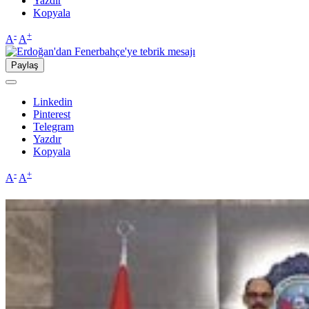
Yazdır
Kopyala
-
+
A
A
Paylaş
Linkedin
Pinterest
Telegram
Yazdır
Kopyala
-
+
A
A