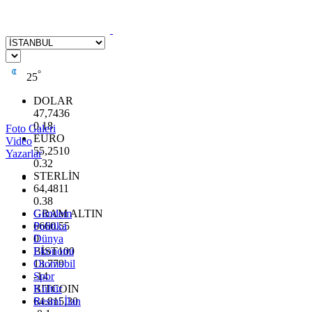
°
25
DOLAR
47,7436
0.18
Foto Galeri
EURO
Video
55,2510
Yazarlar
0.32
STERLİN
64,4811
0.38
GRAM ALTIN
Gündem
6660.55
Politika
0
Dünya
BİST100
Ekonomi
13.779
Otomobil
-14
Spor
BITCOIN
Kültür
64.815,30
Resmi İlan