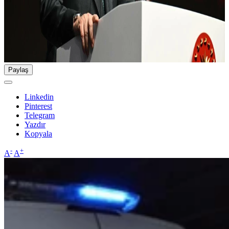
Paylaş
Linkedin
Pinterest
Telegram
Yazdır
Kopyala
-
+
A
A