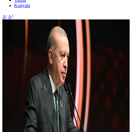
Yazdır
Kopyala
-
+
A
A