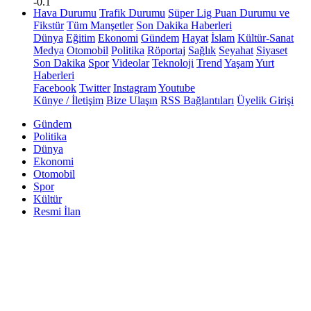
-0.1
Hava Durumu
Trafik Durumu
Süper Lig Puan Durumu ve
Fikstür
Tüm Manşetler
Son Dakika Haberleri
Dünya
Eğitim
Ekonomi
Gündem
Hayat
İslam
Kültür-Sanat
Medya
Otomobil
Politika
Röportaj
Sağlık
Seyahat
Siyaset
Son Dakika
Spor
Videolar
Teknoloji
Trend
Yaşam
Yurt
Haberleri
Facebook
Twitter
Instagram
Youtube
Künye / İletişim
Bize Ulaşın
RSS Bağlantıları
Üyelik Girişi
Gündem
Politika
Dünya
Ekonomi
Otomobil
Spor
Kültür
Resmi İlan