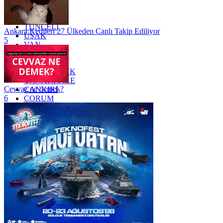
TOKAT
TRABZON
TUNCELİ
Ankara Kedileri 27 Ülkeden Canlı Takip Ediliyor
UŞAK
5
VAN
YALOVA
YOZGAT
ZONGULDAK
ÇANAKKALE
Cevvaz ne demek?
ÇANKIRI
6
ÇORUM
İSTANBUL
İZMİR
ŞANLIURFA
ŞIRNAK