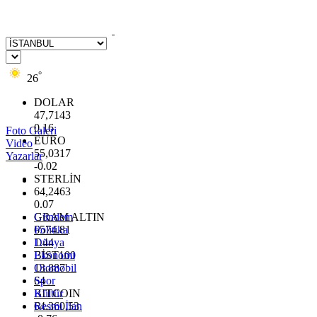
°
26
DOLAR
47,7143
0.16
Foto Galeri
EURO
Video
55,0317
Yazarlar
-0.02
STERLİN
64,2463
0.07
GRAM ALTIN
Gündem
6574.81
Politika
1.44
Dünya
BİST100
Ekonomi
13.887
Otomobil
64
Spor
BITCOIN
Kültür
64.360,53
Resmi İlan