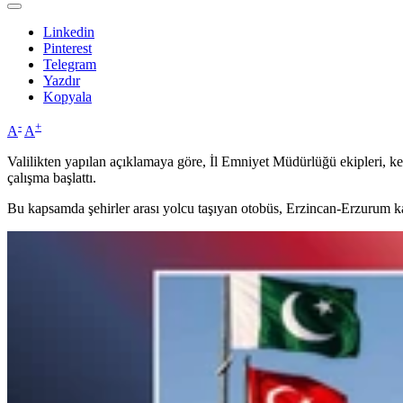
Linkedin
Pinterest
Telegram
Yazdır
Kopyala
-
+
A
A
Valilikten yapılan açıklamaya göre, İl Emniyet Müdürlüğü ekipleri, ken
çalışma başlattı.
Bu kapsamda şehirler arası yolcu taşıyan otobüs, Erzincan-Erzurum 