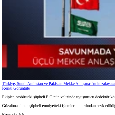
Türkiye, Suudi Arabistan ve Pakistan Mekke Anlaşması'nı imzalayac
İçeriği Görüntüle
Ekipler, otobüsteki şüpheli E.Ö'nün valizinde uyuşturucu dedektör köp
Gözaltına alınan şüpheli emniyetteki işlemlerinin ardından sevk edildi
Kaynak:
AA