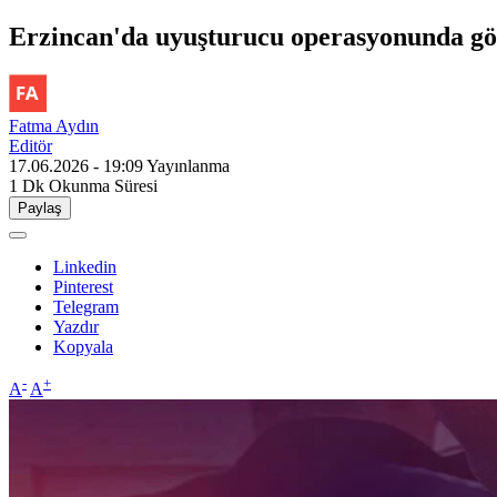
Erzincan'da uyuşturucu operasyonunda göza
Fatma Aydın
Editör
17.06.2026 - 19:09
Yayınlanma
1 Dk
Okunma Süresi
Paylaş
Linkedin
Pinterest
Telegram
Yazdır
Kopyala
-
+
A
A