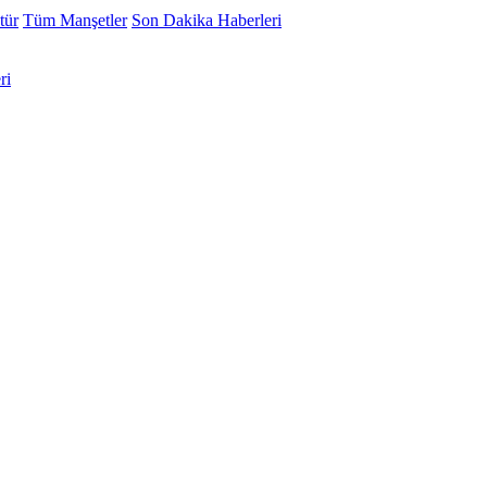
tür
Tüm Manşetler
Son Dakika Haberleri
ri