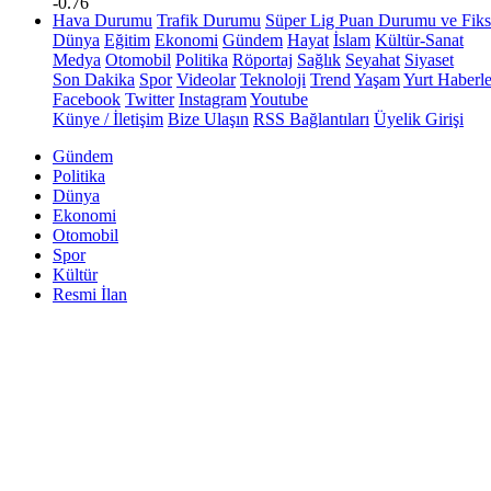
-0.76
Hava Durumu
Trafik Durumu
Süper Lig Puan Durumu ve Fiks
Dünya
Eğitim
Ekonomi
Gündem
Hayat
İslam
Kültür-Sanat
Medya
Otomobil
Politika
Röportaj
Sağlık
Seyahat
Siyaset
Son Dakika
Spor
Videolar
Teknoloji
Trend
Yaşam
Yurt Haberle
Facebook
Twitter
Instagram
Youtube
Künye / İletişim
Bize Ulaşın
RSS Bağlantıları
Üyelik Girişi
Gündem
Politika
Dünya
Ekonomi
Otomobil
Spor
Kültür
Resmi İlan