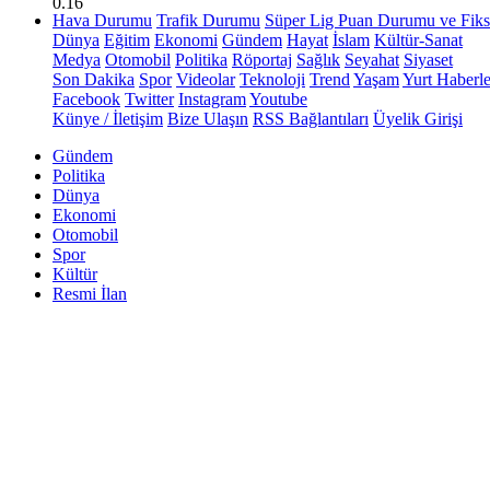
0.16
Hava Durumu
Trafik Durumu
Süper Lig Puan Durumu ve Fiks
Dünya
Eğitim
Ekonomi
Gündem
Hayat
İslam
Kültür-Sanat
Medya
Otomobil
Politika
Röportaj
Sağlık
Seyahat
Siyaset
Son Dakika
Spor
Videolar
Teknoloji
Trend
Yaşam
Yurt Haberle
Facebook
Twitter
Instagram
Youtube
Künye / İletişim
Bize Ulaşın
RSS Bağlantıları
Üyelik Girişi
Gündem
Politika
Dünya
Ekonomi
Otomobil
Spor
Kültür
Resmi İlan