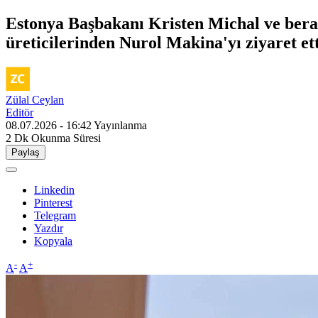
Estonya Başbakanı Kristen Michal ve berab
üreticilerinden Nurol Makina'yı ziyaret ett
Zülal Ceylan
Editör
08.07.2026 - 16:42
Yayınlanma
2 Dk
Okunma Süresi
Paylaş
Linkedin
Pinterest
Telegram
Yazdır
Kopyala
-
+
A
A