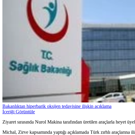
Bakanlıktan hiperbarik oksijen tedavisine ilişkin açıklama
İçeriği Görüntüle
Ziyaret sırasında Nurol Makina tarafından üretilen araçlarla heyet üyeler
Michal, Zirve kapsamında yaptığı açıklamada Türk zırhlı araçlarına iliş