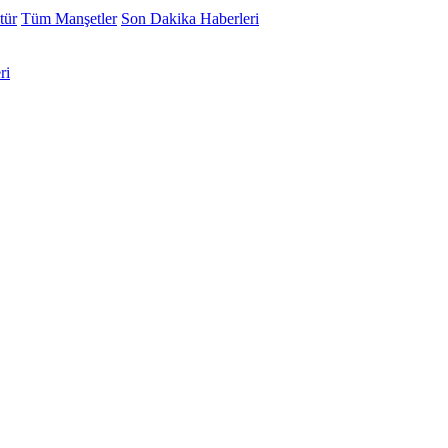
tür
Tüm Manşetler
Son Dakika Haberleri
ri