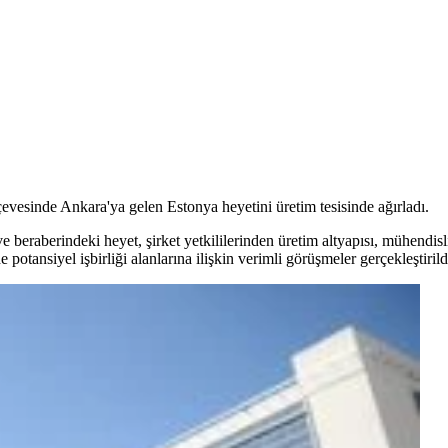
vesinde Ankara'ya gelen Estonya heyetini üretim tesisinde ağırladı.
berindeki heyet, şirket yetkililerinden üretim altyapısı, mühendislik 
otansiyel işbirliği alanlarına ilişkin verimli görüşmeler gerçekleştirild