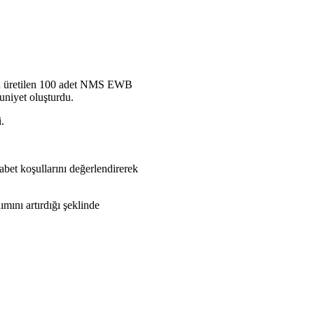
ından üretilen 100 adet NMS EWB
uniyet oluşturdu.
.
kabet koşullarını değerlendirerek
mını artırdığı şeklinde