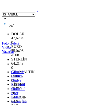
°
24
DOLAR
47,6704
0
Foto Galeri
EURO
Video
55,0406
Yazarlar
-0.08
STERLİN
64,2143
0
GRAM ALTIN
Gündem
6500.87
Politika
0.12
Dünya
BİST100
Ekonomi
13.799
Otomobil
70
Spor
BITCOIN
Kültür
64.643,95
Resmi İlan