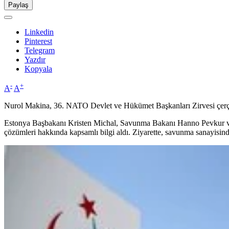
Paylaş
Linkedin
Pinterest
Telegram
Yazdır
Kopyala
-
+
A
A
Nurol Makina, 36.⁠ ⁠NATO Devlet ve Hükümet Başkanları Zirvesi çerçe
Estonya Başbakanı Kristen Michal, Savunma Bakanı Hanno Pevkur ve bera
çözümleri hakkında kapsamlı bilgi aldı. Ziyarette, savunma sanayisinde p