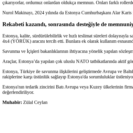
çıkarıyorlar, ordumuz onlardan oldukça memnun. Onları farklı roller
Nurol Makinayı, 2024 yılında da Estonya Cumhurbaşkanı Alar Karis zi
Rekabeti kazandı, sonrasında desteğiyle de memnuniy
Estonya, kalite, sürdürülebilirlik ve hızlı teslimat süreleri dolayısı
4x4 (YÖRÜK) aracını tercih etti. Bunlara ek olarak kullanım esnasınd
Savunma ve İçişleri bakanlıklarının ihtiyacına yönelik yapılan sözleşme
Araçlar, Estonya’da yapılan çok uluslu NATO tatbikatlarında aktif gör
Estonya, Türkiye ile savunma ilişkilerini geliştirmede Avrupa ve Baltık 
rakiplerine karşı üstünlük sağlayıp Estonya'da sorumluluklar üstleniyo
Estonya'nın tedarik zincirini Batı Avrupa veya Kuzey ülkelerinin firma
değerlendiriliyor.
Muhabir:
Zülal Ceylan