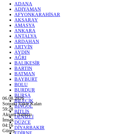
ADANA
ADIYAMAN
AFYONKARAHİSAR
AKSARAY
AMASYA
ANKARA
ANTALYA
ARDAHAN
ARTVİN
AYDIN
AĞRI
BALIKESİR
BARTIN
BATMAN
BAYBURT
BOLU
BURDUR
BURSA
06.08.2026
BİLECİK
Sonraki Vakte Kalan
BİNGÖL
59:26
BİTLİS
Akşam Namazı
DENİZLİ
İmsak
DÜZCE
04:16
DİYARBAKIR
Güneş
EDİRNE