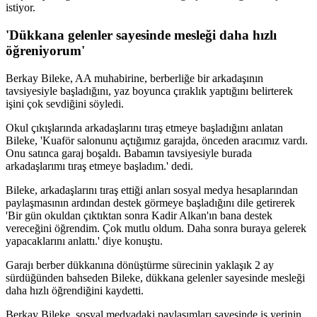
istiyor.
'Dükkana gelenler sayesinde mesleği daha hızlı
öğreniyorum'
Berkay Bileke, AA muhabirine, berberliğe bir arkadaşının
tavsiyesiyle başladığını, yaz boyunca çıraklık yaptığını belirterek
işini çok sevdiğini söyledi.
Okul çıkışlarında arkadaşlarını tıraş etmeye başladığını anlatan
Bileke, 'Kuaför salonunu açtığımız garajda, önceden aracımız vardı.
Onu satınca garaj boşaldı. Babamın tavsiyesiyle burada
arkadaşlarımı tıraş etmeye başladım.' dedi.
Bileke, arkadaşlarını tıraş ettiği anları sosyal medya hesaplarından
paylaşmasının ardından destek görmeye başladığını dile getirerek
'Bir gün okuldan çıktıktan sonra Kadir Alkan'ın bana destek
vereceğini öğrendim. Çok mutlu oldum. Daha sonra buraya gelerek
yapacaklarını anlattı.' diye konuştu.
Garajı berber dükkanına dönüştürme sürecinin yaklaşık 2 ay
sürdüğünden bahseden Bileke, dükkana gelenler sayesinde mesleği
daha hızlı öğrendiğini kaydetti.
Berkay Bileke, sosyal medyadaki paylaşımları sayesinde iş yerinin