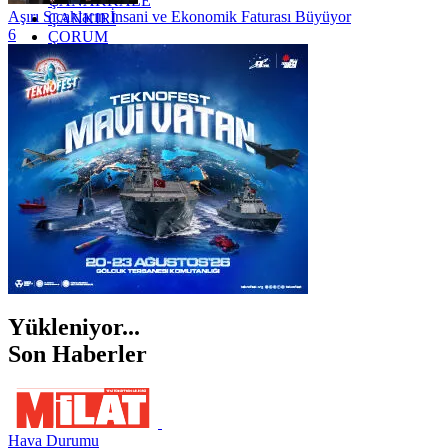
ÇANAKKALE
Aşırı Sıcakların İnsani ve Ekonomik Faturası Büyüyor
ÇANKIRI
6
ÇORUM
İSTANBUL
İZMİR
ŞANLIURFA
ŞIRNAK
Yükleniyor...
Son Haberler
Hava Durumu