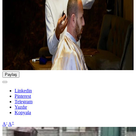
Paylaş
Linkedin
Pinterest
Telegram
Yazdır
Kopyala
-
+
A
A