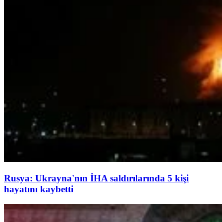
Rusya: Ukrayna'nın İHA saldırılarında 5 kişi
hayatını kaybetti