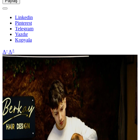
Paylaş
Linkedin
Pinterest
Telegram
Yazdır
Kopyala
-
+
A
A