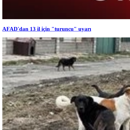
AFAD'dan 13 il için "turuncu" uyarı