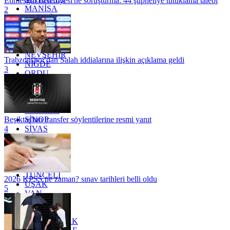
Etimesgut Belediyesi'ne soruşturma: 44 şüpheliye tutuklama talebi
MANİSA
2
MARDİN
MERSİN
MUĞLA
MUŞ
NEVŞEHİR
Trabzonspor'dan Salah iddialarına ilişkin açıklama geldi
NİĞDE
3
ORDU
OSMANİYE
RİZE
SAKARYA
SAMSUN
SİNOP
Beşiktaş'tan transfer söylentilerine resmi yanıt
SİVAS
4
SİİRT
TEKİRDAĞ
TOKAT
TRABZON
TUNCELİ
2026 KPSS ne zaman? sınav tarihleri belli oldu
UŞAK
5
VAN
YALOVA
YOZGAT
ZONGULDAK