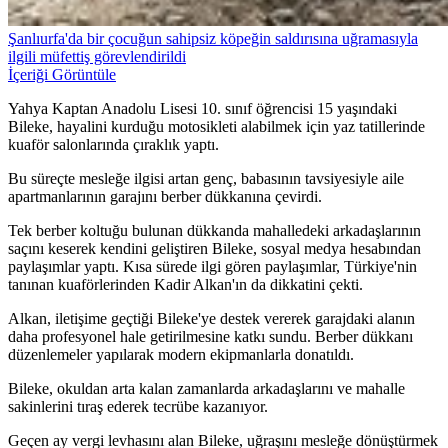
Şanlıurfa'da bir çocuğun sahipsiz köpeğin saldırısına uğramasıyla
ilgili müfettiş görevlendirildi
İçeriği Görüntüle
Yahya Kaptan Anadolu Lisesi 10. sınıf öğrencisi 15 yaşındaki
Bileke, hayalini kurduğu motosikleti alabilmek için yaz tatillerinde
kuaför salonlarında çıraklık yaptı.
Bu süreçte mesleğe ilgisi artan genç, babasının tavsiyesiyle aile
apartmanlarının garajını berber dükkanına çevirdi.
Tek berber koltuğu bulunan dükkanda mahalledeki arkadaşlarının
saçını keserek kendini geliştiren Bileke, sosyal medya hesabından
paylaşımlar yaptı. Kısa sürede ilgi gören paylaşımlar, Türkiye'nin
tanınan kuaförlerinden Kadir Alkan'ın da dikkatini çekti.
Alkan, iletişime geçtiği Bileke'ye destek vererek garajdaki alanın
daha profesyonel hale getirilmesine katkı sundu. Berber dükkanı
düzenlemeler yapılarak modern ekipmanlarla donatıldı.
Bileke, okuldan arta kalan zamanlarda arkadaşlarını ve mahalle
sakinlerini tıraş ederek tecrübe kazanıyor.
Geçen ay vergi levhasını alan Bileke, uğraşını mesleğe dönüştürmek