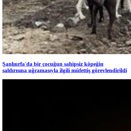
Şanlıurfa'da bir çocuğun sahipsiz köpeğin
saldırısına uğramasıyla ilgili müfettiş görevlendirildi