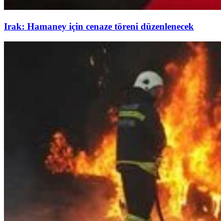
Irak: Hamaney için cenaze töreni düzenlenecek