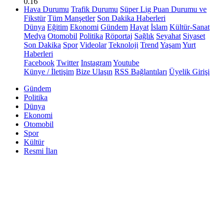
0.16
Hava Durumu
Trafik Durumu
Süper Lig Puan Durumu ve
Fikstür
Tüm Manşetler
Son Dakika Haberleri
Dünya
Eğitim
Ekonomi
Gündem
Hayat
İslam
Kültür-Sanat
Medya
Otomobil
Politika
Röportaj
Sağlık
Seyahat
Siyaset
Son Dakika
Spor
Videolar
Teknoloji
Trend
Yaşam
Yurt
Haberleri
Facebook
Twitter
Instagram
Youtube
Künye / İletişim
Bize Ulaşın
RSS Bağlantıları
Üyelik Girişi
Gündem
Politika
Dünya
Ekonomi
Otomobil
Spor
Kültür
Resmi İlan