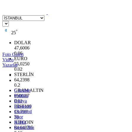
°
25
DOLAR
47,6006
0.06
Foto Galeri
EURO
Video
55,0250
Yazarlar
0.02
STERLİN
64,2398
0.2
GRAM ALTIN
Gündem
6500.87
Politika
0.12
Dünya
BİST100
Ekonomi
13.799
Otomobil
70
Spor
BITCOIN
Kültür
64.643,95
Resmi İlan