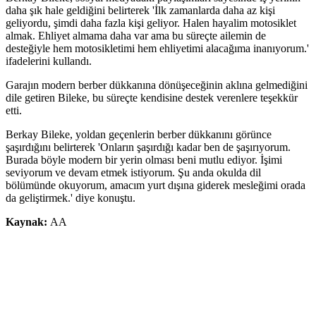
daha şık hale geldiğini belirterek 'İlk zamanlarda daha az kişi
geliyordu, şimdi daha fazla kişi geliyor. Halen hayalim motosiklet
almak. Ehliyet almama daha var ama bu süreçte ailemin de
desteğiyle hem motosikletimi hem ehliyetimi alacağıma inanıyorum.'
ifadelerini kullandı.
Garajın modern berber dükkanına dönüşeceğinin aklına gelmediğini
dile getiren Bileke, bu süreçte kendisine destek verenlere teşekkür
etti.
Berkay Bileke, yoldan geçenlerin berber dükkanını görünce
şaşırdığını belirterek 'Onların şaşırdığı kadar ben de şaşırıyorum.
Burada böyle modern bir yerin olması beni mutlu ediyor. İşimi
seviyorum ve devam etmek istiyorum. Şu anda okulda dil
bölümünde okuyorum, amacım yurt dışına giderek mesleğimi orada
da geliştirmek.' diye konuştu.
Kaynak:
AA