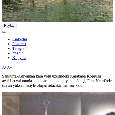
Paylaş
Linkedin
Pinterest
Telegram
Yazdır
Kopyala
-
+
A
A
Şanlıurfa-Adıyaman kara yolu üzerindeki Karababa Köprüsü
ayakları yakınında su kenarında piknik yapan 8 kişi, Fırat Nehri'nde
suyun yükselmesiyle oluşan adacıkta mahsur kaldı.