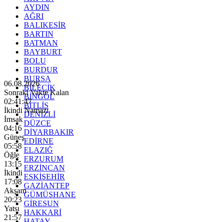
AYDIN
AĞRI
BALIKESİR
BARTIN
BATMAN
BAYBURT
BOLU
BURDUR
BURSA
06.08.2026
BİLECİK
Sonraki Vakte Kalan
BİNGÖL
02:41:45
BİTLİS
İkindi Namazı
DENİZLİ
İmsak
DÜZCE
04:16
DİYARBAKIR
Güneş
EDİRNE
05:58
ELAZIĞ
Öğle
ERZURUM
13:15
ERZİNCAN
İkindi
ESKİŞEHİR
17:08
GAZİANTEP
Akşam
GÜMÜŞHANE
20:23
GİRESUN
Yatsı
HAKKARİ
21:57
HATAY