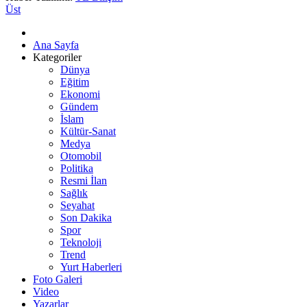
Üst
Ana Sayfa
Kategoriler
Dünya
Eğitim
Ekonomi
Gündem
İslam
Kültür-Sanat
Medya
Otomobil
Politika
Resmi İlan
Sağlık
Seyahat
Son Dakika
Spor
Teknoloji
Trend
Yurt Haberleri
Foto Galeri
Video
Yazarlar