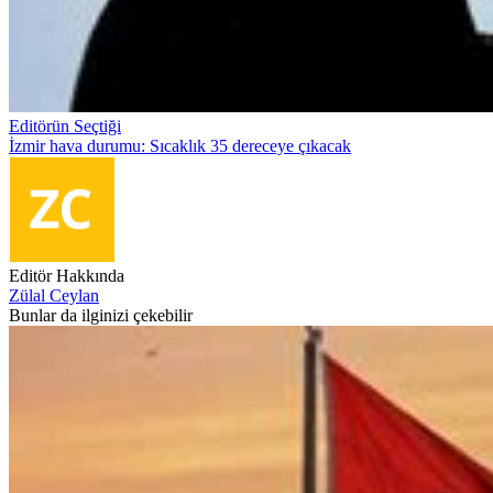
Editörün Seçtiği
İzmir hava durumu: Sıcaklık 35 dereceye çıkacak
Editör Hakkında
Zülal Ceylan
Bunlar da ilginizi çekebilir