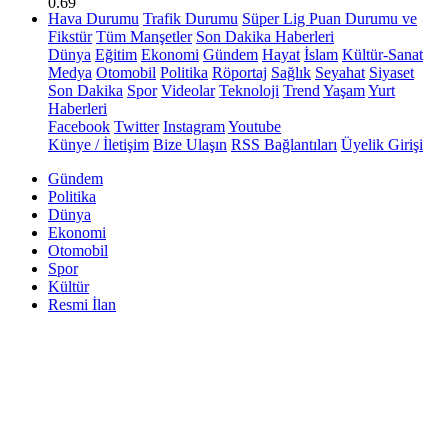
0.69
Hava Durumu
Trafik Durumu
Süper Lig Puan Durumu ve
Fikstür
Tüm Manşetler
Son Dakika Haberleri
Dünya
Eğitim
Ekonomi
Gündem
Hayat
İslam
Kültür-Sanat
Medya
Otomobil
Politika
Röportaj
Sağlık
Seyahat
Siyaset
Son Dakika
Spor
Videolar
Teknoloji
Trend
Yaşam
Yurt
Haberleri
Facebook
Twitter
Instagram
Youtube
Künye / İletişim
Bize Ulaşın
RSS Bağlantıları
Üyelik Girişi
Gündem
Politika
Dünya
Ekonomi
Otomobil
Spor
Kültür
Resmi İlan