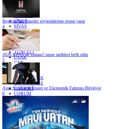
OSMANİYE
RİZE
SAKARYA
SAMSUN
SİNOP
Beşiktaş'tan transfer söylentilerine resmi yanıt
SİVAS
4
SİİRT
TEKİRDAĞ
TOKAT
TRABZON
TUNCELİ
2026 KPSS ne zaman? sınav tarihleri belli oldu
UŞAK
5
VAN
YALOVA
YOZGAT
ZONGULDAK
ÇANAKKALE
Aşırı Sıcakların İnsani ve Ekonomik Faturası Büyüyor
ÇANKIRI
6
ÇORUM
İSTANBUL
İZMİR
ŞANLIURFA
ŞIRNAK