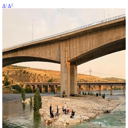
-
+
A
A