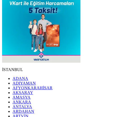
İSTANBUL
ADANA
ADIYAMAN
AFYONKARAHİSAR
AKSARAY
AMASYA
ANKARA
ANTALYA
ARDAHAN
ARTVİN