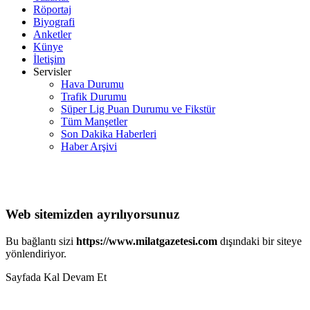
Röportaj
Biyografi
Anketler
Künye
İletişim
Servisler
Hava Durumu
Trafik Durumu
Süper Lig Puan Durumu ve Fikstür
Tüm Manşetler
Son Dakika Haberleri
Haber Arşivi
Web sitemizden ayrılıyorsunuz
Bu bağlantı sizi
https://www.milatgazetesi.com
dışındaki bir siteye
yönlendiriyor.
Sayfada Kal
Devam Et