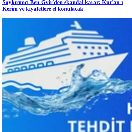
Soykırımcı Ben-Gvir'den skandal karar: Kur'an-ı
Kerim ve kıyafetlere el konulacak