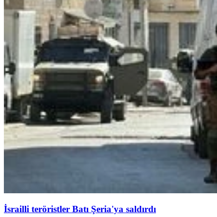
İsrailli teröristler Batı Şeria'ya saldırdı