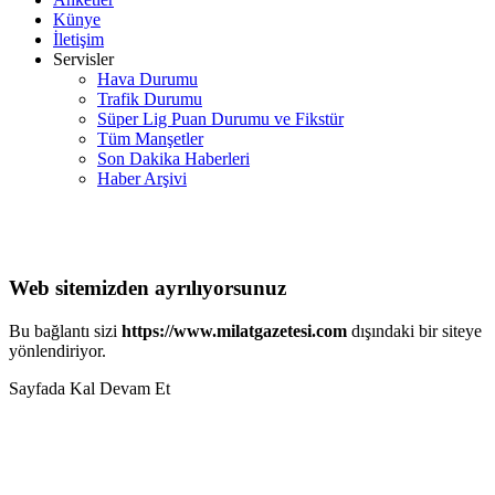
Künye
İletişim
Servisler
Hava Durumu
Trafik Durumu
Süper Lig Puan Durumu ve Fikstür
Tüm Manşetler
Son Dakika Haberleri
Haber Arşivi
Web sitemizden ayrılıyorsunuz
Bu bağlantı sizi
https://www.milatgazetesi.com
dışındaki bir siteye
yönlendiriyor.
Sayfada Kal
Devam Et