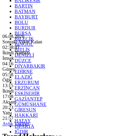
BALIKESİR
BARTIN
BATMAN
BAYBURT
BOLU
BURDUR
BURSA
06.08.2026
BİLECİK
Sonraki Vakte Kalan
BİNGÖL
02:38:45
BİTLİS
İkindi Namazı
DENİZLİ
İmsak
DÜZCE
04:16
DİYARBAKIR
Güneş
EDİRNE
05:58
ELAZIĞ
Öğle
ERZURUM
13:15
ERZİNCAN
İkindi
ESKİŞEHİR
17:08
GAZİANTEP
Akşam
GÜMÜŞHANE
20:23
GİRESUN
Yatsı
HAKKARİ
21:57
HATAY
Aylık Vakitler
ISPARTA
IĞDIR