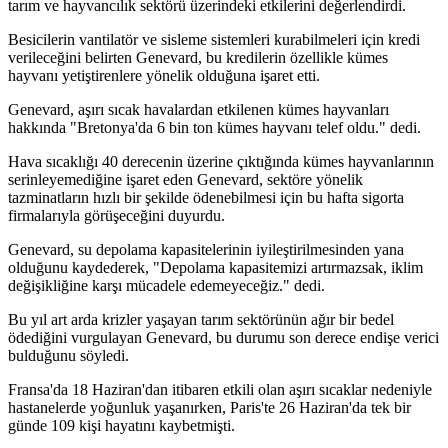
tarım ve hayvancılık sektörü üzerindeki etkilerini değerlendirdi.
Besicilerin vantilatör ve sisleme sistemleri kurabilmeleri için kredi
verileceğini belirten Genevard, bu kredilerin özellikle kümes
hayvanı yetiştirenlere yönelik olduğuna işaret etti.
Genevard, aşırı sıcak havalardan etkilenen kümes hayvanları
hakkında "Bretonya'da 6 bin ton kümes hayvanı telef oldu." dedi.
Hava sıcaklığı 40 derecenin üzerine çıktığında kümes hayvanlarının
serinleyemediğine işaret eden Genevard, sektöre yönelik
tazminatların hızlı bir şekilde ödenebilmesi için bu hafta sigorta
firmalarıyla görüşeceğini duyurdu.
Genevard, su depolama kapasitelerinin iyileştirilmesinden yana
olduğunu kaydederek, "Depolama kapasitemizi artırmazsak, iklim
değişikliğine karşı mücadele edemeyeceğiz." dedi.
Bu yıl art arda krizler yaşayan tarım sektörünün ağır bir bedel
ödediğini vurgulayan Genevard, bu durumu son derece endişe verici
bulduğunu söyledi.
Fransa'da 18 Haziran'dan itibaren etkili olan aşırı sıcaklar nedeniyle
hastanelerde yoğunluk yaşanırken, Paris'te 26 Haziran'da tek bir
günde 109 kişi hayatını kaybetmişti.