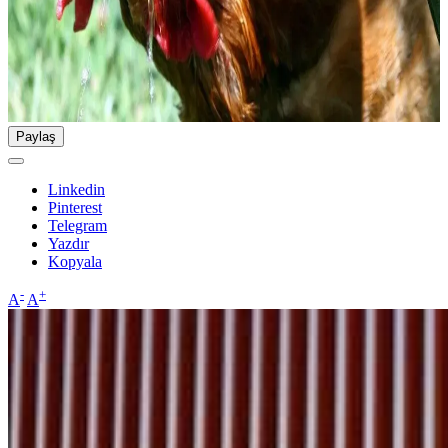
Paylaş
Linkedin
Pinterest
Telegram
Yazdır
Kopyala
-
+
A
A