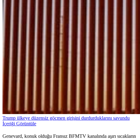
Trump ülkeye düzensiz göçmen girişini durdurduklarını savundu
İçeriği Görüntüle
Genevard, konuk olduğu Fransız BFMTV kanalında aşırı sıcakların