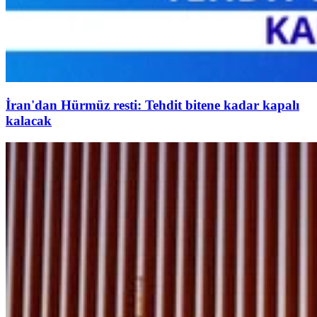
İran'dan Hürmüz resti: Tehdit bitene kadar kapalı
kalacak