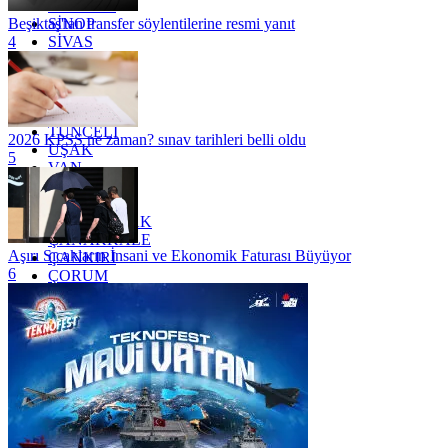
SAMSUN
SİNOP
Beşiktaş'tan transfer söylentilerine resmi yanıt
SİVAS
4
SİİRT
TEKİRDAĞ
TOKAT
TRABZON
TUNCELİ
2026 KPSS ne zaman? sınav tarihleri belli oldu
UŞAK
5
VAN
YALOVA
YOZGAT
ZONGULDAK
ÇANAKKALE
Aşırı Sıcakların İnsani ve Ekonomik Faturası Büyüyor
ÇANKIRI
6
ÇORUM
İSTANBUL
İZMİR
ŞANLIURFA
ŞIRNAK