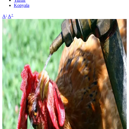
Yazdır
Kopyala
-
+
A
A