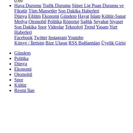
0.69
Hava Durumu
Trafik Durumu
Süper Lig Puan Durumu ve
Fikstür
Tüm Manşetler
Son Dakika Haberleri
Dünya
Eğitim
Ekonomi
Gündem
Hayat
İslam
Kültür-Sanat
Medya
Otomobil
Politika
Röportaj
Sağlık
Seyahat
Siyaset
Son Dakika
Spor
Videolar
Teknoloji
Trend
Yaşam
Yurt
Haberleri
Facebook
Twitter
Instagram
Youtube
Künye / İletişim
Bize Ulaşın
RSS Bağlantıları
Üyelik Girişi
Gündem
Politika
Dünya
Ekonomi
Otomobil
Spor
Kültür
Resmi İlan