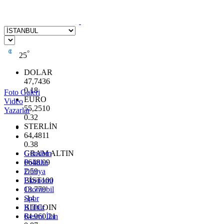
°
25
DOLAR
47,7436
0.18
Foto Galeri
EURO
Video
55,2510
Yazarlar
0.32
STERLİN
64,4811
0.38
GRAM ALTIN
Gündem
6648.99
Politika
2.59
Dünya
BİST100
Ekonomi
13.779
Otomobil
-14
Spor
BITCOIN
Kültür
64.960,21
Resmi İlan