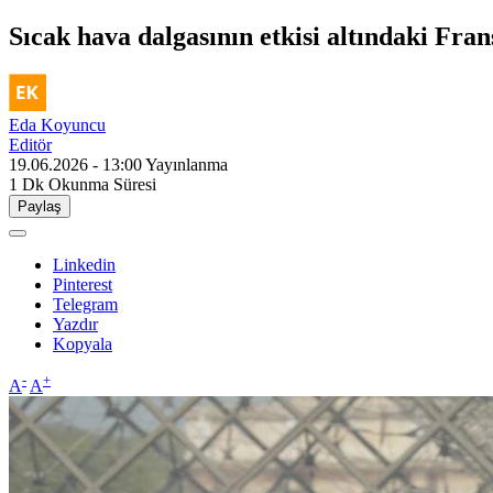
Sıcak hava dalgasının etkisi altındaki Fran
Eda Koyuncu
Editör
19.06.2026 - 13:00
Yayınlanma
1 Dk
Okunma Süresi
Paylaş
Linkedin
Pinterest
Telegram
Yazdır
Kopyala
-
+
A
A