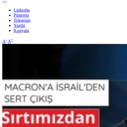
Linkedin
Pinterest
Telegram
Yazdır
Kopyala
-
+
A
A