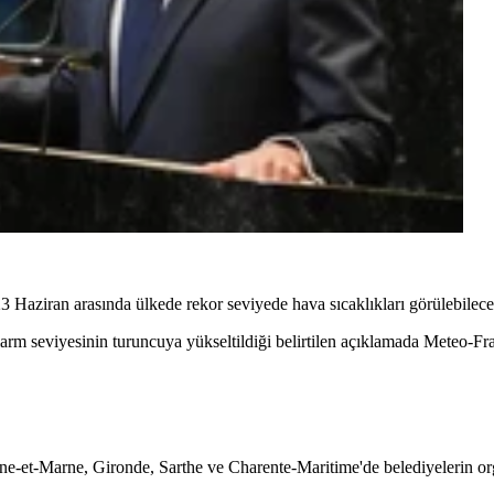
Haziran arasında ülkede rekor seviyede hava sıcaklıkları görülebileceği
alarm seviyesinin turuncuya yükseltildiği belirtilen açıklamada Meteo-Fra
ne-et-Marne, Gironde, Sarthe ve Charente-Maritime'de belediyelerin orga