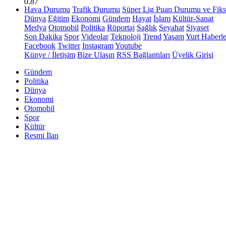
0.87
Hava Durumu
Trafik Durumu
Süper Lig Puan Durumu ve Fiks
Dünya
Eğitim
Ekonomi
Gündem
Hayat
İslam
Kültür-Sanat
Medya
Otomobil
Politika
Röportaj
Sağlık
Seyahat
Siyaset
Son Dakika
Spor
Videolar
Teknoloji
Trend
Yaşam
Yurt Haberle
Facebook
Twitter
Instagram
Youtube
Künye / İletişim
Bize Ulaşın
RSS Bağlantıları
Üyelik Girişi
Gündem
Politika
Dünya
Ekonomi
Otomobil
Spor
Kültür
Resmi İlan