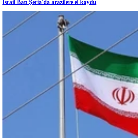
İsrail Batı Şeria'da arazilere el koydu