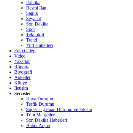
Politika
Resmi İlan
Sağlık
Seyahat
Son Dakika
Spor
Teknoloji
Trend
Yurt Haberleri
Foto Galeri
Video
Yazarlar
Röportaj
Biyografi
Anketler
Künye
İletişim
Servisler
Hava Durumu
Trafik Durumu
Süper Lig Puan Durumu ve Fikstür
Tüm Manşetler
Son Dakika Haberleri
Haber Arşivi