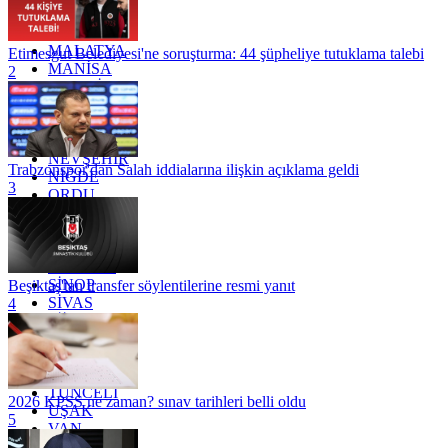
KÜTAHYA
KİLİS
MALATYA
Etimesgut Belediyesi'ne soruşturma: 44 şüpheliye tutuklama talebi
MANİSA
2
MARDİN
MERSİN
MUĞLA
MUŞ
NEVŞEHİR
Trabzonspor'dan Salah iddialarına ilişkin açıklama geldi
NİĞDE
3
ORDU
OSMANİYE
RİZE
SAKARYA
SAMSUN
SİNOP
Beşiktaş'tan transfer söylentilerine resmi yanıt
SİVAS
4
SİİRT
TEKİRDAĞ
TOKAT
TRABZON
TUNCELİ
2026 KPSS ne zaman? sınav tarihleri belli oldu
UŞAK
5
VAN
YALOVA