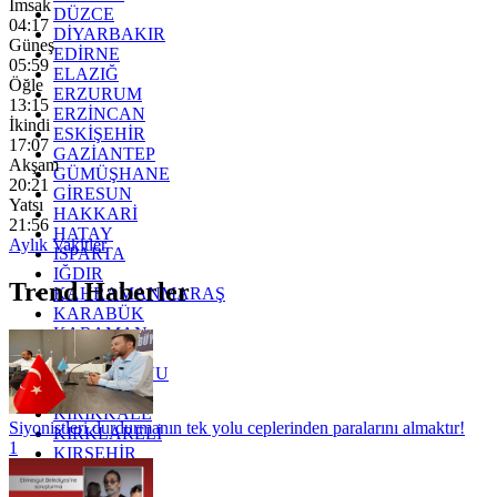
İmsak
DÜZCE
04:17
DİYARBAKIR
Güneş
EDİRNE
05:59
ELAZIĞ
Öğle
ERZURUM
13:15
ERZİNCAN
İkindi
ESKİŞEHİR
17:07
GAZİANTEP
Akşam
GÜMÜŞHANE
20:21
GİRESUN
Yatsı
HAKKARİ
21:56
HATAY
Aylık Vakitler
ISPARTA
IĞDIR
Trend Haberler
KAHRAMANMARAŞ
KARABÜK
KARAMAN
KARS
KASTAMONU
KAYSERİ
KIRIKKALE
Siyonistleri durdurmanın tek yolu ceplerinden paralarını almaktır!
KIRKLARELİ
1
KIRŞEHİR
KOCAELİ
KONYA