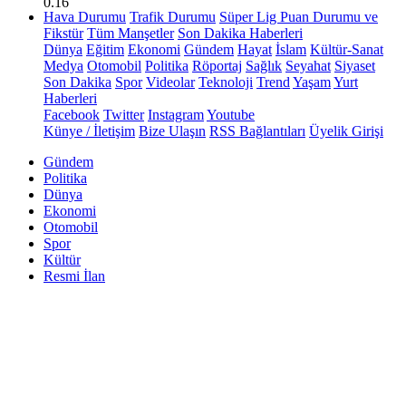
0.16
Hava Durumu
Trafik Durumu
Süper Lig Puan Durumu ve
Fikstür
Tüm Manşetler
Son Dakika Haberleri
Dünya
Eğitim
Ekonomi
Gündem
Hayat
İslam
Kültür-Sanat
Medya
Otomobil
Politika
Röportaj
Sağlık
Seyahat
Siyaset
Son Dakika
Spor
Videolar
Teknoloji
Trend
Yaşam
Yurt
Haberleri
Facebook
Twitter
Instagram
Youtube
Künye / İletişim
Bize Ulaşın
RSS Bağlantıları
Üyelik Girişi
Gündem
Politika
Dünya
Ekonomi
Otomobil
Spor
Kültür
Resmi İlan