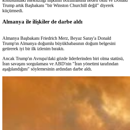
konusundaki isteksizliği ilişkinin bozulmasına neden oldu ve Donald
Trump artık Başbakanı "bir Winston Churchill değil" diyerek
küçümsedi.
Almanya ile ilişkiler de darbe aldı
Almanya Başbakanı Friedrich Merz, Beyaz Saray'a Donald
Trump'ın Almanya doğumlu büyükbabasının doğum belgesini
getirerek iyi bir ilk izlenim bıraktı.
Ancak Trump'ın Avrupa'daki gözde liderlerinden biri olma statüsü,
İran savaşını sorgulaması ve ABD'nin "İran yönetimi tarafından
aşağılandığını" söylemesinin ardından darbe aldı.