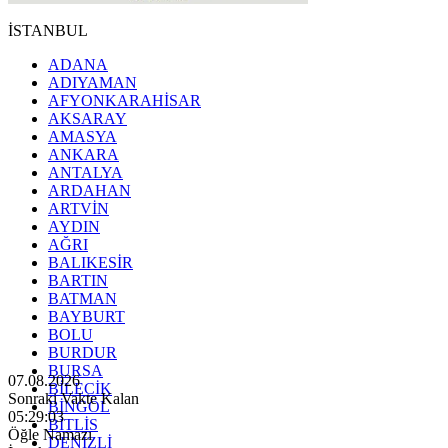
İSTANBUL
ADANA
ADIYAMAN
AFYONKARAHİSAR
AKSARAY
AMASYA
ANKARA
ANTALYA
ARDAHAN
ARTVİN
AYDIN
AĞRI
BALIKESİR
BARTIN
BATMAN
BAYBURT
BOLU
BURDUR
BURSA
07.08.2026
BİLECİK
Sonraki Vakte Kalan
BİNGÖL
05:29:01
BİTLİS
Öğle Namazı
DENİZLİ