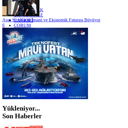
YOZGAT
ZONGULDAK
ÇANAKKALE
Aşırı Sıcakların İnsani ve Ekonomik Faturası Büyüyor
ÇANKIRI
6
ÇORUM
İSTANBUL
İZMİR
ŞANLIURFA
ŞIRNAK
Yükleniyor...
Son Haberler