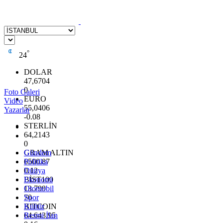
°
24
DOLAR
47,6704
0
Foto Galeri
EURO
Video
55,0406
Yazarlar
-0.08
STERLİN
64,2143
0
GRAM ALTIN
Gündem
6500.87
Politika
0.12
Dünya
BİST100
Ekonomi
13.799
Otomobil
70
Spor
BITCOIN
Kültür
64.643,95
Resmi İlan