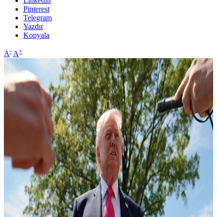
Linkedin
Pinterest
Telegram
Yazdır
Kopyala
-
+
A
A