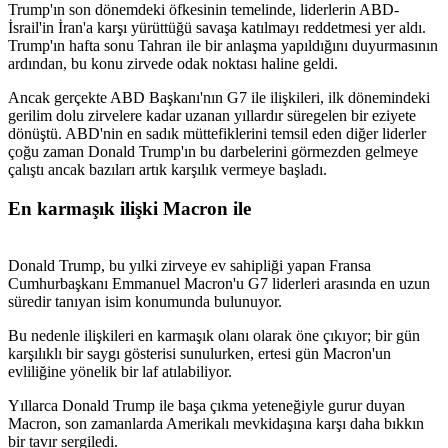
Trump'ın son dönemdeki öfkesinin temelinde, liderlerin ABD-
İsrail'in İran'a karşı yürüttüğü savaşa katılmayı reddetmesi yer aldı.
Trump'ın hafta sonu Tahran ile bir anlaşma yapıldığını duyurmasının
ardından, bu konu zirvede odak noktası haline geldi.
Ancak gerçekte ABD Başkanı'nın G7 ile ilişkileri, ilk dönemindeki
gerilim dolu zirvelere kadar uzanan yıllardır süregelen bir eziyete
dönüştü. ABD'nin en sadık müttefiklerini temsil eden diğer liderler
çoğu zaman Donald Trump'ın bu darbelerini görmezden gelmeye
çalıştı ancak bazıları artık karşılık vermeye başladı.
En karmaşık ilişki Macron ile
Donald Trump, bu yılki zirveye ev sahipliği yapan Fransa
Cumhurbaşkanı Emmanuel Macron'u G7 liderleri arasında en uzun
süredir tanıyan isim konumunda bulunuyor.
Bu nedenle ilişkileri en karmaşık olanı olarak öne çıkıyor; bir gün
karşılıklı bir saygı gösterisi sunulurken, ertesi gün Macron'un
evliliğine yönelik bir laf atılabiliyor.
Yıllarca Donald Trump ile başa çıkma yeteneğiyle gurur duyan
Macron, son zamanlarda Amerikalı mevkidaşına karşı daha bıkkın
bir tavır sergiledi.