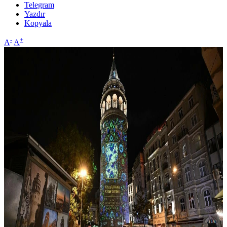
Telegram
Yazdır
Kopyala
-
+
A
A