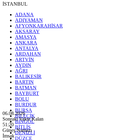
İSTANBUL
ADANA
ADIYAMAN
AFYONKARAHİSAR
AKSARAY
AMASYA
ANKARA
ANTALYA
ARDAHAN
ARTVİN
AYDIN
AĞRI
BALIKESİR
BARTIN
BATMAN
BAYBURT
BOLU
BURDUR
BURSA
06.08.2026
BİLECİK
Sonraki Vakte Kalan
BİNGÖL
51:18
BİTLİS
Güneş Namazı
DENİZLİ
İmsak
DÜZCE