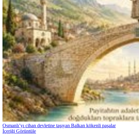
Osmanlı’yı cihan devletine taşıyan Balkan kökenli paşalar
İçeriği Görüntüle