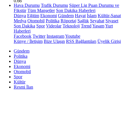
0.66
Hava Durumu
Trafik Durumu
Süper Lig Puan Durumu ve
Fikstür
Tüm Manşetler
Son Dakika Haberleri
Dünya
Eğitim
Ekonomi
Gündem
Hayat
İslam
Kültür-Sanat
Medya
Otomobil
Politika
Röportaj
Sağlık
Seyahat
Siyaset
Son Dakika
Spor
Videolar
Teknoloji
Trend
Yaşam
Yurt
Haberleri
Facebook
Twitter
Instagram
Youtube
Künye / İletişim
Bize Ulaşın
RSS Bağlantıları
Üyelik Girişi
Gündem
Politika
Dünya
Ekonomi
Otomobil
Spor
Kültür
Resmi İlan