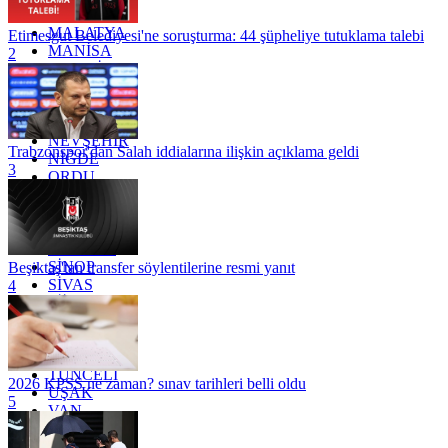
KİLİS
MALATYA
Etimesgut Belediyesi'ne soruşturma: 44 şüpheliye tutuklama talebi
MANİSA
2
MARDİN
MERSİN
MUĞLA
MUŞ
NEVŞEHİR
Trabzonspor'dan Salah iddialarına ilişkin açıklama geldi
NİĞDE
3
ORDU
OSMANİYE
RİZE
SAKARYA
SAMSUN
SİNOP
Beşiktaş'tan transfer söylentilerine resmi yanıt
SİVAS
4
SİİRT
TEKİRDAĞ
TOKAT
TRABZON
TUNCELİ
2026 KPSS ne zaman? sınav tarihleri belli oldu
UŞAK
5
VAN
YALOVA
YOZGAT