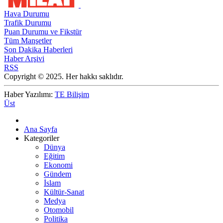
Hava Durumu
Trafik Durumu
Puan Durumu ve Fikstür
Tüm Manşetler
Son Dakika Haberleri
Haber Arşivi
RSS
Copyright © 2025. Her hakkı saklıdır.
Haber Yazılımı:
TE Bilişim
Üst
Ana Sayfa
Kategoriler
Dünya
Eğitim
Ekonomi
Gündem
İslam
Kültür-Sanat
Medya
Otomobil
Politika