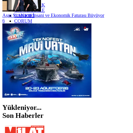
ZONGULDAK
ÇANAKKALE
Aşırı Sıcakların İnsani ve Ekonomik Faturası Büyüyor
ÇANKIRI
6
ÇORUM
İSTANBUL
İZMİR
ŞANLIURFA
ŞIRNAK
Yükleniyor...
Son Haberler