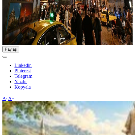
Paylaş
Linkedin
Pinterest
Telegram
Yazdır
Kopyala
-
+
A
A