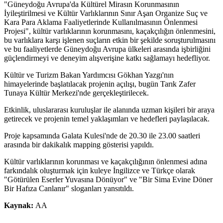
"Güneydoğu Avrupa'da Kültürel Mirasın Korunmasının
İyileştirilmesi ve Kültür Varlıklarının Sınır Aşan Organize Suç ve
Kara Para Aklama Faaliyetlerinde Kullanılmasının Önlenmesi
Projesi", kültür varlıklarının korunmasını, kaçakçılığın önlenmesini,
bu varlıklara karşı işlenen suçların etkin bir şekilde soruşturulmasını
ve bu faaliyetlerde Güneydoğu Avrupa ülkeleri arasında işbirliğini
güçlendirmeyi ve deneyim alışverişine katkı sağlamayı hedefliyor.
Kültür ve Turizm Bakan Yardımcısı Gökhan Yazgı'nın
himayelerinde başlatılacak projenin açılışı, bugün Tarık Zafer
Tunaya Kültür Merkezi'nde gerçekleştirilecek.
Etkinlik, uluslararası kuruluşlar ile alanında uzman kişileri bir araya
getirecek ve projenin temel yaklaşımları ve hedefleri paylaşılacak.
Proje kapsamında Galata Kulesi'nde de 20.30 ile 23.00 saatleri
arasında bir dakikalık mapping gösterisi yapıldı.
Kültür varlıklarının korunması ve kaçakçılığının önlenmesi adına
farkındalık oluşturmak için kuleye İngilizce ve Türkçe olarak
"Götürülen Eserler Yuvasına Dönüyor" ve "Bir Sima Evine Döner
Bir Hafıza Canlanır" sloganları yansıtıldı.
Kaynak:
AA