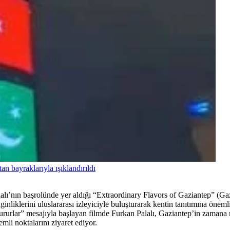
n bayraklarıyla ışıklandırıldı
lı’nın başrolünde yer aldığı “Extraordinary Flavors of Gaziantep” (Gaz
nginliklerini uluslararası izleyiciyle buluşturarak kentin tanıtımına öneml
a vururlar” mesajıyla başlayan filmde Furkan Palalı, Gaziantep’in zaman
mli noktalarını ziyaret ediyor.