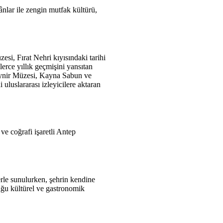
nlar ile zengin mutfak kültürü,
i, Fırat Nehri kıyısındaki tarihi
lerce yıllık geçmişini yansıtan
eynir Müzesi, Kayna Sabun ve
luslararası izleyicilere aktaran
e coğrafi işaretli Antep
lerle sunulurken, şehrin kendine
uğu kültürel ve gastronomik