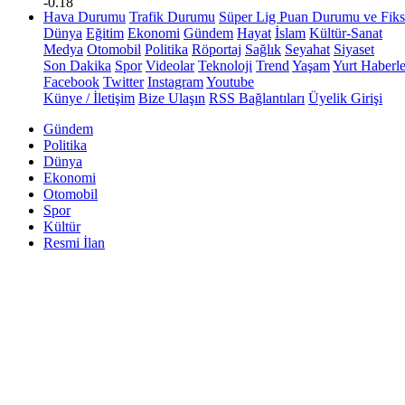
-0.18
Hava Durumu
Trafik Durumu
Süper Lig Puan Durumu ve Fiks
Dünya
Eğitim
Ekonomi
Gündem
Hayat
İslam
Kültür-Sanat
Medya
Otomobil
Politika
Röportaj
Sağlık
Seyahat
Siyaset
Son Dakika
Spor
Videolar
Teknoloji
Trend
Yaşam
Yurt Haberle
Facebook
Twitter
Instagram
Youtube
Künye / İletişim
Bize Ulaşın
RSS Bağlantıları
Üyelik Girişi
Gündem
Politika
Dünya
Ekonomi
Otomobil
Spor
Kültür
Resmi İlan