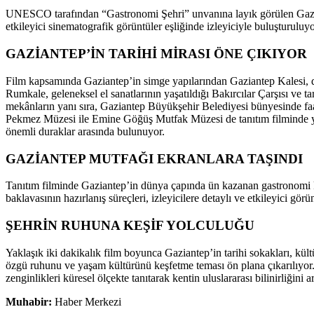
UNESCO tarafından “Gastronomi Şehri” unvanına layık görülen Gaziantep
etkileyici sinematografik görüntüler eşliğinde izleyiciyle buluşturuluyo
GAZİANTEP’İN TARİHİ MİRASI ÖNE ÇIKIYOR
Film kapsamında Gaziantep’in simge yapılarından Gaziantep Kalesi, 
Rumkale, geleneksel el sanatlarının yaşatıldığı Bakırcılar Çarşısı ve ta
mekânların yanı sıra, Gaziantep Büyükşehir Belediyesi bünyesinde
Pekmez Müzesi ile Emine Göğüş Mutfak Müzesi de tanıtım filminde yer a
önemli duraklar arasında bulunuyor.
GAZİANTEP MUTFAĞI EKRANLARA TAŞINDI
Tanıtım filminde Gaziantep’in dünya çapında ün kazanan gastronomi kü
baklavasının hazırlanış süreçleri, izleyicilere detaylı ve etkileyici görün
ŞEHRİN RUHUNA KEŞİF YOLCULUĞU
Yaklaşık iki dakikalık film boyunca Gaziantep’in tarihi sokakları, kült
özgü ruhunu ve yaşam kültürünü keşfetme teması ön plana çıkarılıyor.
zenginlikleri küresel ölçekte tanıtarak kentin uluslararası bilinirliğini
Muhabir:
Haber Merkezi