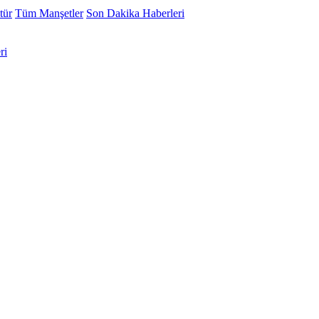
tür
Tüm Manşetler
Son Dakika Haberleri
ri