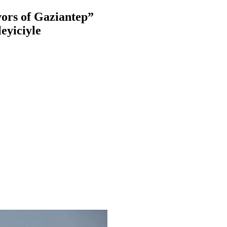
vors of Gaziantep”
leyiciyle