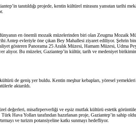
’in tanıtıldığı projede, kentin kültürel mirasını yansıtan tarihi mekâ
r.
dünyanın en önemli mozaik müzelerinden biri olan Zeugma Mozaik Müzes
rihi Antep evleriyle öne çıkan Bey Mahallesi ziyaret ediliyor. Şehrin bin
 faaliyet gösteren Panorama 25 Aralık Müzesi, Hamam Müzesi, Udma P
lıyor. Bu müzeler, Gaziantep’in kültür, tarih ve medeniyet birikimini u
ltürü de geniş yer buldu. Kentin meşhur kebapları, yöresel yemekleri v
tülerle aktarıldı.
ürel değerleri, misafirperverliği ve eşsiz mutfak kültürü estetik görüntü
 Türk Hava Yolları tarafından hazırlanan proje, Gaziantep’in sahip old
 artırmayı ve turizm potansiyeline katkı sunmayı hedefliyor.