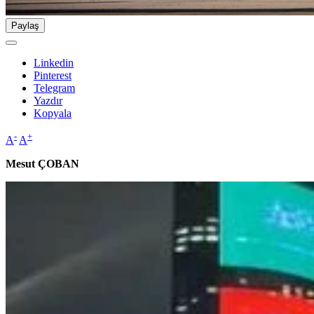
Paylaş
Linkedin
Pinterest
Telegram
Yazdır
Kopyala
-
+
A
A
Mesut ÇOBAN