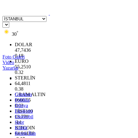
°
30
DOLAR
47,7436
0.18
Foto Galeri
EURO
Video
55,2510
Yazarlar
0.32
STERLİN
64,4811
0.38
GRAM ALTIN
Gündem
6660.55
Politika
0.03
Dünya
BİST100
Ekonomi
13.779
Otomobil
-14
Spor
BITCOIN
Kültür
64.944,08
Resmi İlan