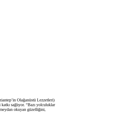
iantep’in Olağanüstü Lezzetleri)
i katkı sağlıyor. “Bazı yolculuklar
a meydan okuyan güzelliğini,