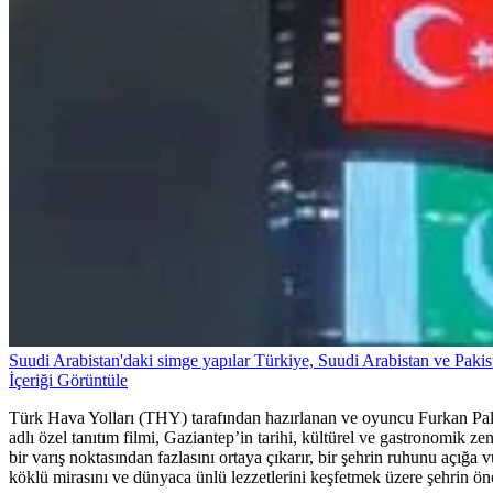
Suudi Arabistan'daki simge yapılar Türkiye, Suudi Arabistan ve Pakista
İçeriği Görüntüle
Türk Hava Yolları (THY) tarafından hazırlanan ve oyuncu Furkan Pala
adlı özel tanıtım filmi, Gaziantep’in tarihi, kültürel ve gastronomik ze
bir varış noktasından fazlasını ortaya çıkarır, bir şehrin ruhunu açığ
köklü mirasını ve dünyaca ünlü lezzetlerini keşfetmek üzere şehrin öne