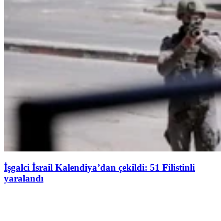
İşgalci İsrail Kalendiya’dan çekildi: 51 Filistinli
yaralandı