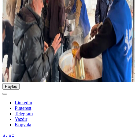
Paylaş
Linkedin
Pinterest
Telegram
Yazdır
Kopyala
-
+
A
A