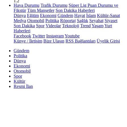
1.2
Hava Durumu
Trafik Durumu
Süper Lig Puan Durumu ve
Fikstür
Tüm Manşetler
Son Dakika Haberleri
Dünya
Eğitim
Ekonomi
Gündem
Hayat
İslam
Kültür-Sanat
Medya
Otomobil
Politika
Röportaj
Sağlık
Seyahat
Siyaset
Son Dakika
Spor
Videolar
Teknoloji
Trend
Yaşam
Yurt
Haberleri
Facebook
Twitter
Instagram
Youtube
Künye / İletişim
Bize Ulaşın
RSS Bağlantıları
Üyelik Girişi
Gündem
Politika
Dünya
Ekonomi
Otomobil
Spor
Kültür
Resmi İlan