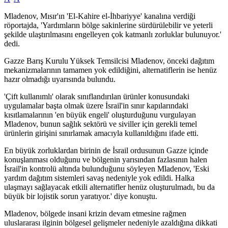
Mladenov, Mısır'ın 'El-Kahire el-İhbariyye' kanalına verdiği
röportajda, 'Yardımların bölge sakinlerine sürdürülebilir ve yeterli
şekilde ulaştırılmasını engelleyen çok katmanlı zorluklar bulunuyor.'
dedi.
Gazze Barış Kurulu Yüksek Temsilcisi Mladenov, önceki dağıtım
mekanizmalarının tamamen yok edildiğini, alternatiflerin ise henüz
hazır olmadığı uyarısında bulundu.
'Çift kullanımlı' olarak sınıflandırılan ürünler konusundaki
uygulamalar başta olmak üzere İsrail'in sınır kapılarındaki
kısıtlamalarının 'en büyük engeli' oluşturduğunu vurgulayan
Mladenov, bunun sağlık sektörü ve siviller için gerekli temel
ürünlerin girişini sınırlamak amacıyla kullanıldığını ifade etti.
En büyük zorluklardan birinin de İsrail ordusunun Gazze içinde
konuşlanması olduğunu ve bölgenin yarısından fazlasının halen
İsrail'in kontrolü altında bulunduğunu söyleyen Mladenov, 'Eski
yardım dağıtım sistemleri savaş nedeniyle yok edildi. Halka
ulaşmayı sağlayacak etkili alternatifler henüz oluşturulmadı, bu da
büyük bir lojistik sorun yaratıyor.' diye konuştu.
Mladenov, bölgede insani krizin devam etmesine rağmen
uluslararası ilginin bölgesel gelişmeler nedeniyle azaldığına dikkati