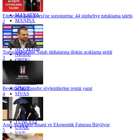
KÜTAHYA
KİLİS
MALATYA
Etimesgut Belediyesi'ne soruşturma: 44 şüpheliye tutuklama talebi
MANİSA
2
MARDİN
MERSİN
MUĞLA
MUŞ
NEVŞEHİR
Trabzonspor'dan Salah iddialarına ilişkin açıklama geldi
NİĞDE
3
ORDU
OSMANİYE
RİZE
SAKARYA
SAMSUN
SİNOP
Beşiktaş'tan transfer söylentilerine resmi yanıt
SİVAS
4
SİİRT
TEKİRDAĞ
TOKAT
TRABZON
TUNCELİ
Aşırı Sıcakların İnsani ve Ekonomik Faturası Büyüyor
UŞAK
5
VAN
YALOVA