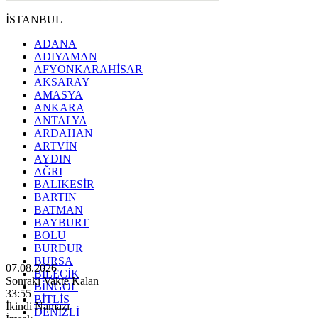
İSTANBUL
ADANA
ADIYAMAN
AFYONKARAHİSAR
AKSARAY
AMASYA
ANKARA
ANTALYA
ARDAHAN
ARTVİN
AYDIN
AĞRI
BALIKESİR
BARTIN
BATMAN
BAYBURT
BOLU
BURDUR
BURSA
07.08.2026
BİLECİK
Sonraki Vakte Kalan
BİNGÖL
33:53
BİTLİS
İkindi Namazı
DENİZLİ