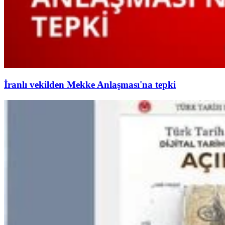
İranlı vekilden Mekke Anlaşması'na tepki