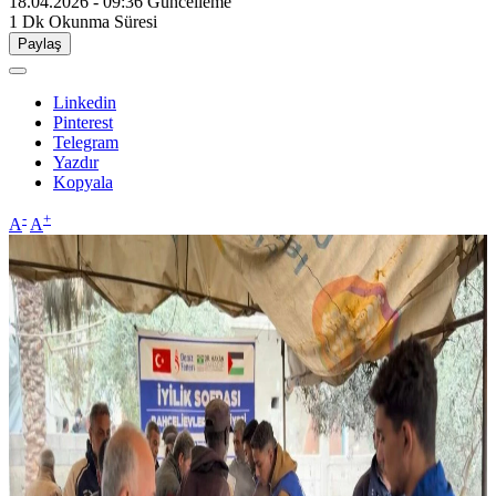
18.04.2026 - 09:36
Güncelleme
1 Dk
Okunma Süresi
Paylaş
Linkedin
Pinterest
Telegram
Yazdır
Kopyala
-
+
A
A