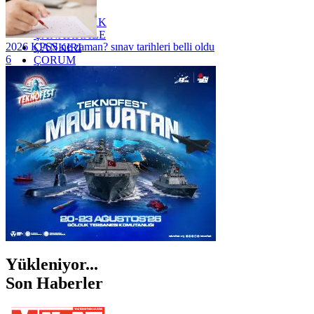
YOZGAT
ZONGULDAK
ÇANAKKALE
2026 KPSS ne zaman? sınav tarihleri belli oldu
ÇANKIRI
6
ÇORUM
İSTANBUL
İZMİR
ŞANLIURFA
ŞIRNAK
Yükleniyor...
Son Haberler