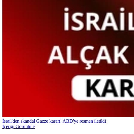
İsrail'den skandal Gazze kararı! ABD'ye resmen iletildi
İçeriği Görüntüle