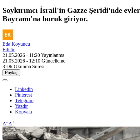
Soykırımcı İsrail'in Gazze Şeridi'nde evler
Bayramı'na buruk giriyor.
Eda Koyuncu
Editör
21.05.2026 - 11:20
Yayınlanma
21.05.2026 - 12:10
Güncelleme
3 Dk
Okunma Süresi
Paylaş
Linkedin
Pinterest
Telegram
Yazdır
Kopyala
-
+
A
A