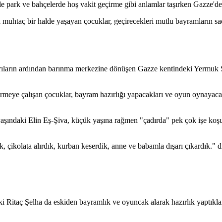
le park ve bahçelerde hoş vakit geçirme gibi anlamlar taşırken Gazze'de 
muhtaç bir halde yaşayan çocuklar, geçirecekleri mutlu bayramların sad
ldırıların ardından barınma merkezine dönüşen Gazze kentindeki Yermuk 
dürmeye çalışan çocuklar, bayram hazırlığı yapacakları ve oyun oynayaca
aşındaki Elin Eş-Şiva, küçük yaşına rağmen "çadırda" pek çok işe koş
, çikolata alırdık, kurban keserdik, anne ve babamla dışarı çıkardık."
daki Ritaç Şelha da eskiden bayramlık ve oyuncak alarak hazırlık yaptıkl