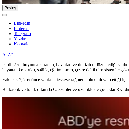
Paylaş
Linkedin
Pinterest
Telegram
Yazdır
Kopyala
-
+
A
A
İsrail, 2 yıl boyunca karadan, havadan ve denizden düzenlediği saldırı
hayattan koparıldı, sağlık, eğitim, tarım, çevre dahil tüm sistemler çö
Yaklaşık 7,5 ay önce varılan ateşkese rağmen abluka devam ettiği iç
Bu kaotik ve trajik ortamda Gazzeliler ve özellikle de çocuklar 3 yıldır