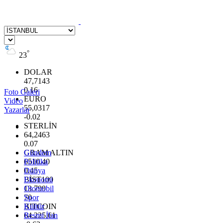
°
23
DOLAR
47,7143
0.16
Foto Galeri
EURO
Video
55,0317
Yazarlar
-0.02
STERLİN
64,2463
0.07
GRAM ALTIN
Gündem
6510.40
Politika
0.45
Dünya
BİST100
Ekonomi
13.799
Otomobil
70
Spor
BITCOIN
Kültür
64.225,61
Resmi İlan