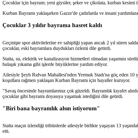
Çocuklar için bayram; yeni giysiler, şeker ve çikolata, kurban kesimi i
Kurban Bayramı yaklaşırken Gazze'de çadırlarda ve insani yardımlara 
Çocuklar 3 yıldır bayrama hasret kaldı
Geçmişte spor aktivitelerine ev sahipliği yapan ancak 2 yıl süren sa
çocuklar, eski bayramlara duydukları özlemi dile getirdi.
Statta, su, elektrik ve kanalizasyon hizmetleri olmadan yaşamını sür
bulaşık yıkama gibi işlerde büyüklerine yardım ediyor.
Ailesiyle Şeyh Rıdvan Mahallesi'nden Yermuk Stadı'na göç eden 10 y
koşullara rağmen yaklaşan Kurban Bayramı için hayaller kuruyor.
"Savaş öncesinde bayramlarımız çok güzeldi. Bayramlık kıyafet alırdık
çocuklar gibi bayramı doyasıya yaşamak istediğini dile getirdi.
"Biri bana bayramlık alsın istiyorum"
Statta maçın izlendiği tribünlerde ailesiyle birlikte yaşayan 13 yaşın
etti.