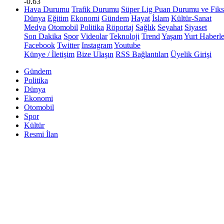
-0.63
Hava Durumu
Trafik Durumu
Süper Lig Puan Durumu ve Fiks
Dünya
Eğitim
Ekonomi
Gündem
Hayat
İslam
Kültür-Sanat
Medya
Otomobil
Politika
Röportaj
Sağlık
Seyahat
Siyaset
Son Dakika
Spor
Videolar
Teknoloji
Trend
Yaşam
Yurt Haberle
Facebook
Twitter
Instagram
Youtube
Künye / İletişim
Bize Ulaşın
RSS Bağlantıları
Üyelik Girişi
Gündem
Politika
Dünya
Ekonomi
Otomobil
Spor
Kültür
Resmi İlan