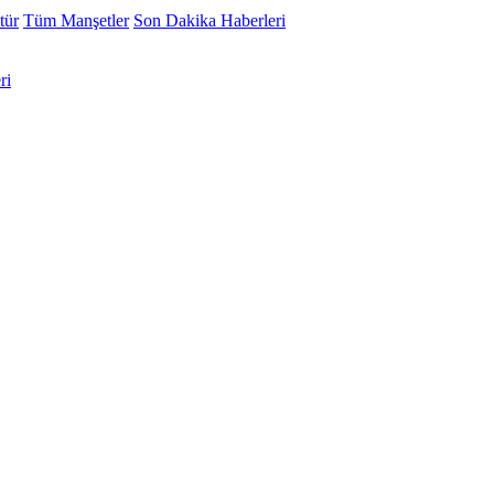
tür
Tüm Manşetler
Son Dakika Haberleri
ri