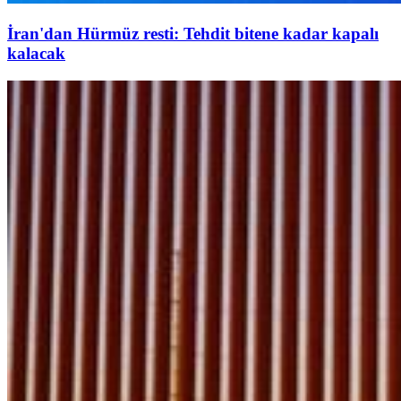
İran'dan Hürmüz resti: Tehdit bitene kadar kapalı
kalacak