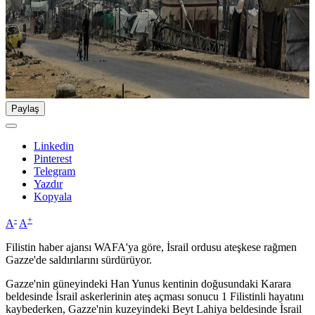
Paylaş
Linkedin
Pinterest
Telegram
Yazdır
Kopyala
-
+
A
A
Filistin haber ajansı WAFA'ya göre, İsrail ordusu ateşkese rağmen
Gazze'de saldırılarını sürdürüyor.
Gazze'nin güneyindeki Han Yunus kentinin doğusundaki Karara
beldesinde İsrail askerlerinin ateş açması sonucu 1 Filistinli hayatını
kaybederken, Gazze'nin kuzeyindeki Beyt Lahiya beldesinde İsrail