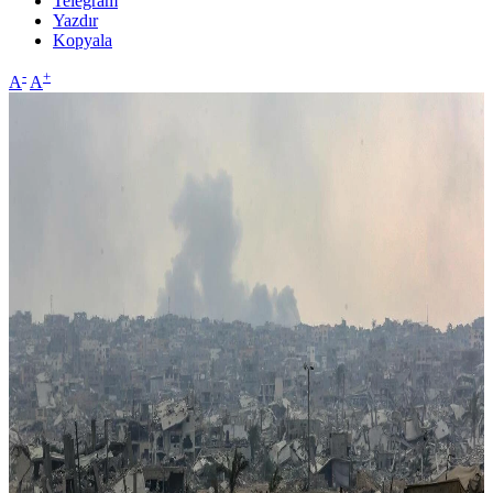
Telegram
Yazdır
Kopyala
-
+
A
A