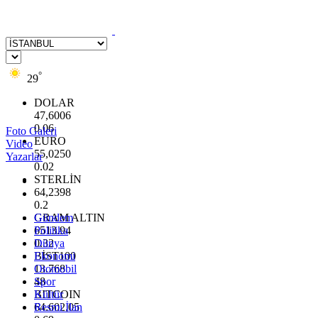
°
29
DOLAR
47,6006
0.06
Foto Galeri
EURO
Video
55,0250
Yazarlar
0.02
STERLİN
64,2398
0.2
GRAM ALTIN
Gündem
6513.94
Politika
0.32
Dünya
BİST100
Ekonomi
13.768
Otomobil
48
Spor
BITCOIN
Kültür
64.602,05
Resmi İlan