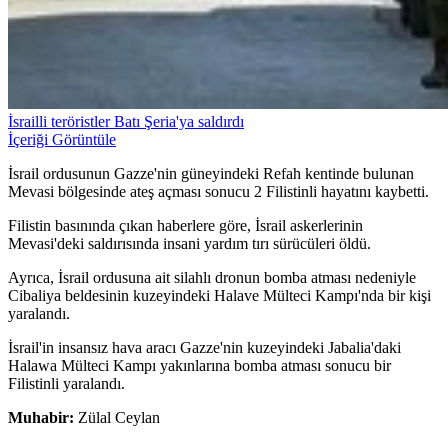
İsrailli teröristler Batı Şeria'ya saldırdı
İçeriği Görüntüle
İsrail ordusunun Gazze'nin güneyindeki Refah kentinde bulunan
Mevasi bölgesinde ateş açması sonucu 2 Filistinli hayatını kaybetti.
Filistin basınında çıkan haberlere göre, İsrail askerlerinin
Mevasi'deki saldırısında insani yardım tırı sürücüleri öldü.
Ayrıca, İsrail ordusuna ait silahlı dronun bomba atması nedeniyle
Cibaliya beldesinin kuzeyindeki Halave Mülteci Kampı'nda bir kişi
yaralandı.
İsrail'in insansız hava aracı Gazze'nin kuzeyindeki Jabalia'daki
Halawa Mülteci Kampı yakınlarına bomba atması sonucu bir
Filistinli yaralandı.
Muhabir:
Zülal Ceylan