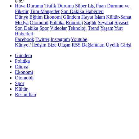
0.69
Hava Durumu
Trafik Durumu
Süper Lig Puan Durumu ve
Fikstür
Tüm Manşetler
Son Dakika Haberleri
Dünya
Eğitim
Ekonomi
Gündem
Hayat
İslam
Kültür-Sanat
Medya
Otomobil
Politika
Röportaj
Sağlık
Seyahat
Siyaset
Son Dakika
Spor
Videolar
Teknoloji
Trend
Yaşam
Yurt
Haberleri
Facebook
Twitter
Instagram
Youtube
Künye / İletişim
Bize Ulaşın
RSS Bağlantıları
Üyelik Girişi
Gündem
Politika
Dünya
Ekonomi
Otomobil
Spor
Kültür
Resmi İlan