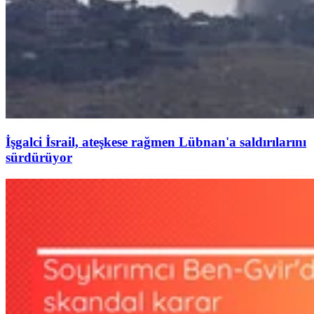
İşgalci İsrail, ateşkese rağmen Lübnan'a saldırılarını
sürdürüyor