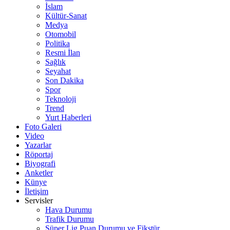
İslam
Kültür-Sanat
Medya
Otomobil
Politika
Resmi İlan
Sağlık
Seyahat
Son Dakika
Spor
Teknoloji
Trend
Yurt Haberleri
Foto Galeri
Video
Yazarlar
Röportaj
Biyografi
Anketler
Künye
İletişim
Servisler
Hava Durumu
Trafik Durumu
Süper Lig Puan Durumu ve Fikstür