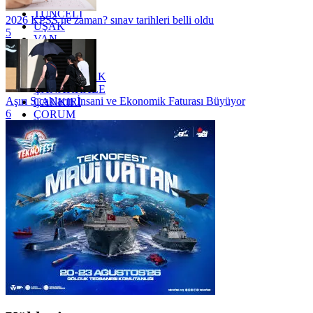
TRABZON
TUNCELİ
2026 KPSS ne zaman? sınav tarihleri belli oldu
UŞAK
5
VAN
YALOVA
YOZGAT
ZONGULDAK
ÇANAKKALE
Aşırı Sıcakların İnsani ve Ekonomik Faturası Büyüyor
ÇANKIRI
6
ÇORUM
İSTANBUL
İZMİR
ŞANLIURFA
ŞIRNAK