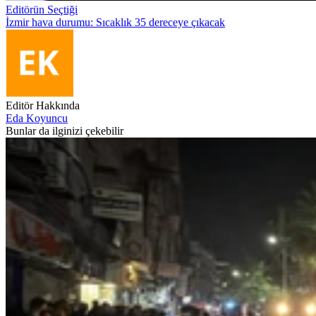
Editörün Seçtiği
İzmir hava durumu: Sıcaklık 35 dereceye çıkacak
Editör Hakkında
Eda Koyuncu
Bunlar da ilginizi çekebilir