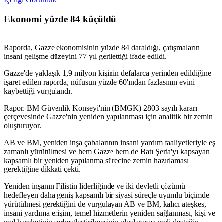
Ekonomi yüzde 84 küçüldü
Raporda, Gazze ekonomisinin yüzde 84 daraldığı, çatışmaların
insani gelişme düzeyini 77 yıl gerilettiği ifade edildi.
Gazze'de yaklaşık 1,9 milyon kişinin defalarca yerinden edildiğine
işaret edilen raporda, nüfusun yüzde 60'ından fazlasının evini
kaybettiği vurgulandı.
Rapor, BM Güvenlik Konseyi'nin (BMGK) 2803 sayılı kararı
çerçevesinde Gazze'nin yeniden yapılanması için analitik bir zemin
oluşturuyor.
AB ve BM, yeniden inşa çabalarının insani yardım faaliyetleriyle eş
zamanlı yürütülmesi ve hem Gazze hem de Batı Şeria'yı kapsayan
kapsamlı bir yeniden yapılanma sürecine zemin hazırlaması
gerektiğine dikkati çekti.
Yeniden inşanın Filistin liderliğinde ve iki devletli çözümü
hedefleyen daha geniş kapsamlı bir siyasi süreçle uyumlu biçimde
yürütülmesi gerektiğini de vurgulayan AB ve BM, kalıcı ateşkes,
insani yardıma erişim, temel hizmetlerin yeniden sağlanması, kişi ve
mal hareketinin serbestleştirilmesinin uluslararası mali desteğin