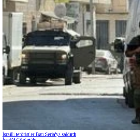
İsrailli teröristler Batı Şeria'ya saldırdı
İçeriği Görüntüle