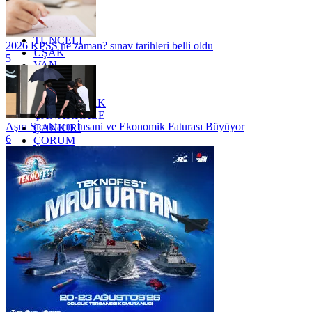
TEKİRDAĞ
TOKAT
TRABZON
TUNCELİ
2026 KPSS ne zaman? sınav tarihleri belli oldu
UŞAK
5
VAN
YALOVA
YOZGAT
ZONGULDAK
ÇANAKKALE
Aşırı Sıcakların İnsani ve Ekonomik Faturası Büyüyor
ÇANKIRI
6
ÇORUM
İSTANBUL
İZMİR
ŞANLIURFA
ŞIRNAK