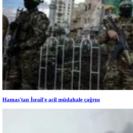
Hamas'tan İsrail'e acil müdahale çağrısı