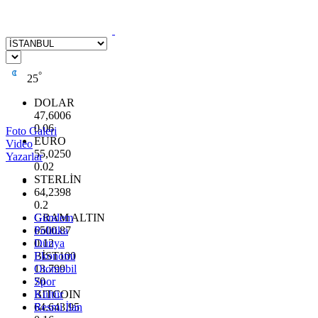
°
25
DOLAR
47,6006
0.06
Foto Galeri
EURO
Video
55,0250
Yazarlar
0.02
STERLİN
64,2398
0.2
GRAM ALTIN
Gündem
6500.87
Politika
0.12
Dünya
BİST100
Ekonomi
13.799
Otomobil
70
Spor
BITCOIN
Kültür
64.643,95
Resmi İlan