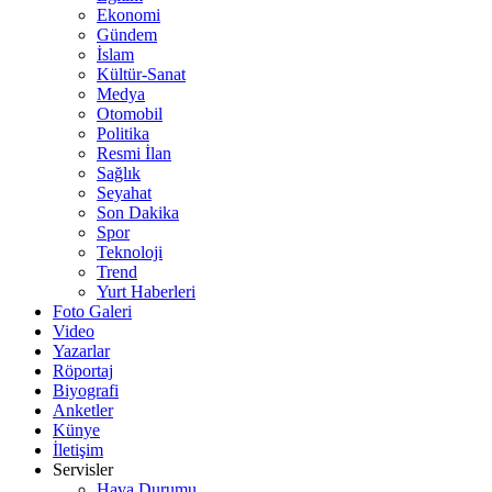
Ekonomi
Gündem
İslam
Kültür-Sanat
Medya
Otomobil
Politika
Resmi İlan
Sağlık
Seyahat
Son Dakika
Spor
Teknoloji
Trend
Yurt Haberleri
Foto Galeri
Video
Yazarlar
Röportaj
Biyografi
Anketler
Künye
İletişim
Servisler
Hava Durumu