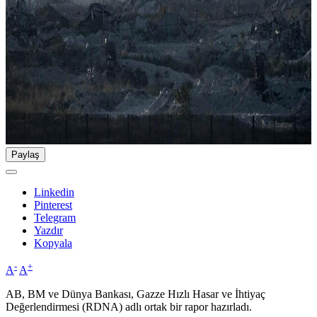
Paylaş
Linkedin
Pinterest
Telegram
Yazdır
Kopyala
-
+
A
A
AB, BM ve Dünya Bankası, Gazze Hızlı Hasar ve İhtiyaç
Değerlendirmesi (RDNA) adlı ortak bir rapor hazırladı.