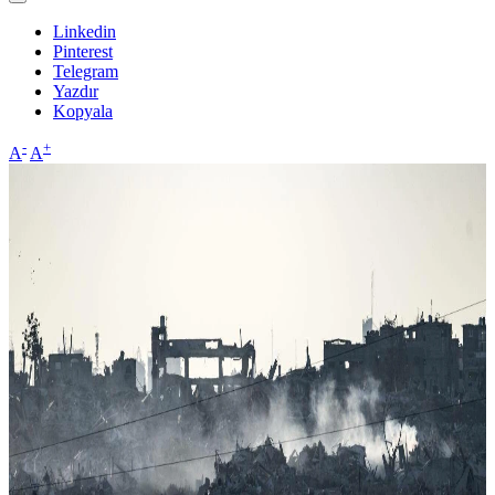
Linkedin
Pinterest
Telegram
Yazdır
Kopyala
-
+
A
A