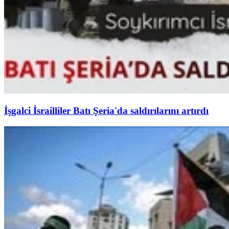
İşgalci İsrailliler Batı Şeria'da saldırılarını artırdı