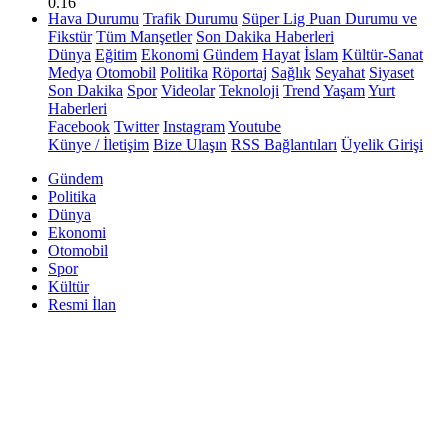
0.16
Hava Durumu
Trafik Durumu
Süper Lig Puan Durumu ve
Fikstür
Tüm Manşetler
Son Dakika Haberleri
Dünya
Eğitim
Ekonomi
Gündem
Hayat
İslam
Kültür-Sanat
Medya
Otomobil
Politika
Röportaj
Sağlık
Seyahat
Siyaset
Son Dakika
Spor
Videolar
Teknoloji
Trend
Yaşam
Yurt
Haberleri
Facebook
Twitter
Instagram
Youtube
Künye / İletişim
Bize Ulaşın
RSS Bağlantıları
Üyelik Girişi
Gündem
Politika
Dünya
Ekonomi
Otomobil
Spor
Kültür
Resmi İlan