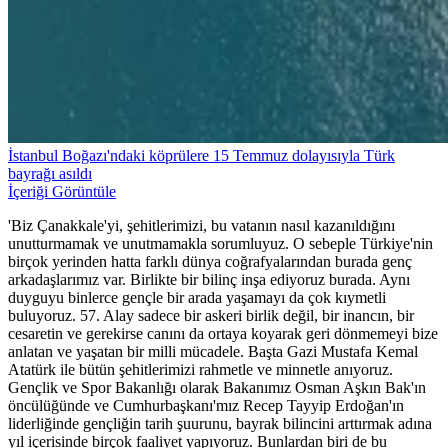
İstanbul Boğazı'ndaki köprülere 15 Temmuz dolayısıyla Türk
bayrağı asıldı
İçeriği Görüntüle
'Biz Çanakkale'yi, şehitlerimizi, bu vatanın nasıl kazanıldığını
unutturmamak ve unutmamakla sorumluyuz. O sebeple Türkiye'nin
birçok yerinden hatta farklı dünya coğrafyalarından burada genç
arkadaşlarımız var. Birlikte bir bilinç inşa ediyoruz burada. Aynı
duyguyu binlerce gençle bir arada yaşamayı da çok kıymetli
buluyoruz. 57. Alay sadece bir askeri birlik değil, bir inancın, bir
cesaretin ve gerekirse canını da ortaya koyarak geri dönmemeyi bize
anlatan ve yaşatan bir milli mücadele. Başta Gazi Mustafa Kemal
Atatürk ile bütün şehitlerimizi rahmetle ve minnetle anıyoruz.
Gençlik ve Spor Bakanlığı olarak Bakanımız Osman Aşkın Bak'ın
öncülüğünde ve Cumhurbaşkanı'mız Recep Tayyip Erdoğan'ın
liderliğinde gençliğin tarih şuurunu, bayrak bilincini arttırmak adına
yıl içerisinde birçok faaliyet yapıyoruz. Bunlardan biri de bu