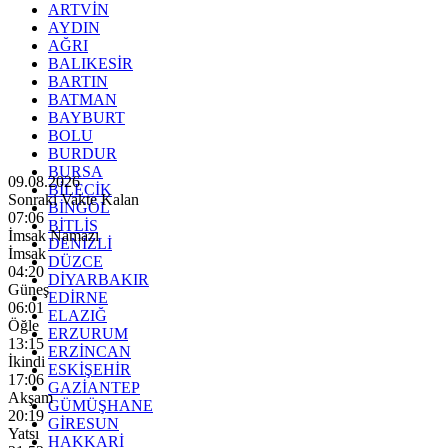
ARTVİN
AYDIN
AĞRI
BALIKESİR
BARTIN
BATMAN
BAYBURT
BOLU
BURDUR
BURSA
09.08.2026
BİLECİK
Sonraki Vakte Kalan
BİNGÖL
07:04
BİTLİS
İmsak Namazı
DENİZLİ
İmsak
DÜZCE
04:20
DİYARBAKIR
Güneş
EDİRNE
06:01
ELAZIĞ
Öğle
ERZURUM
13:15
ERZİNCAN
İkindi
ESKİŞEHİR
17:06
GAZİANTEP
Akşam
GÜMÜŞHANE
20:19
GİRESUN
Yatsı
HAKKARİ