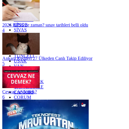
OSMANİYE
RİZE
SAKARYA
SAMSUN
SİNOP
2026 KPSS ne zaman? sınav tarihleri belli oldu
SİVAS
4
SİİRT
TEKİRDAĞ
TOKAT
TRABZON
TUNCELİ
Ankara Kedileri 27 Ülkeden Canlı Takip Ediliyor
UŞAK
5
VAN
YALOVA
YOZGAT
ZONGULDAK
ÇANAKKALE
Cevvaz ne demek?
ÇANKIRI
6
ÇORUM
İSTANBUL
İZMİR
ŞANLIURFA
ŞIRNAK