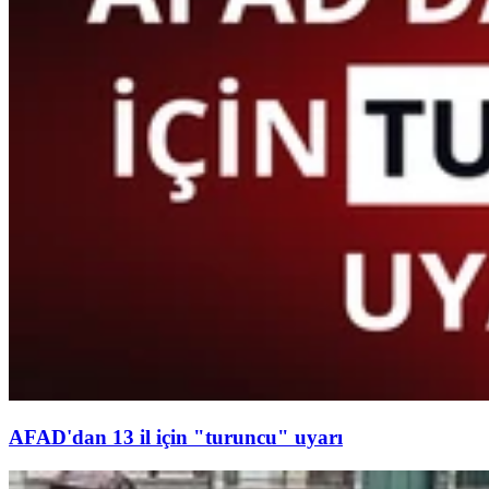
AFAD'dan 13 il için "turuncu" uyarı