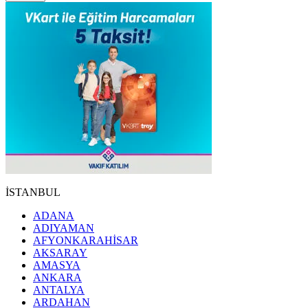
İSTANBUL
ADANA
ADIYAMAN
AFYONKARAHİSAR
AKSARAY
AMASYA
ANKARA
ANTALYA
ARDAHAN