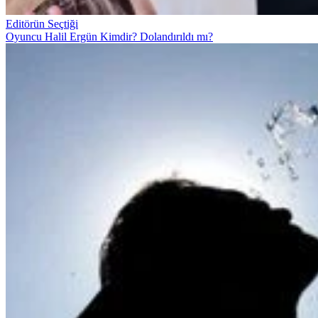
Editörün Seçtiği
Oyuncu Halil Ergün Kimdir? Dolandırıldı mı?