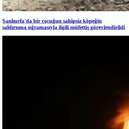
Şanlıurfa'da bir çocuğun sahipsiz köpeğin
saldırısına uğramasıyla ilgili müfettiş görevlendirildi