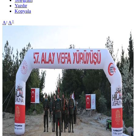
Telegram
Yazdır
Kopyala
-
+
A
A