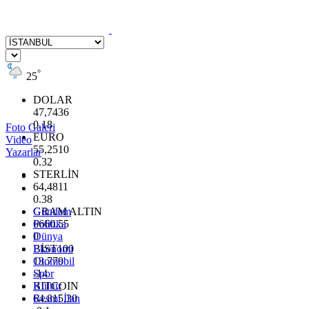
°
25
DOLAR
47,7436
0.18
Foto Galeri
EURO
Video
55,2510
Yazarlar
0.32
STERLİN
64,4811
0.38
GRAM ALTIN
Gündem
6660.55
Politika
0
Dünya
BİST100
Ekonomi
13.779
Otomobil
-14
Spor
BITCOIN
Kültür
64.815,30
Resmi İlan