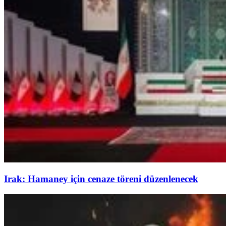
Irak: Hamaney için cenaze töreni düzenlenecek