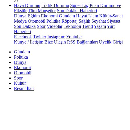
-0.1
Hava Durumu
Trafik Durumu
Süper Lig Puan Durumu ve
Fikstür
Tüm Manşetler
Son Dakika Haberleri
Dünya
Eğitim
Ekonomi
Gündem
Hayat
İslam
Kültür-Sanat
Medya
Otomobil
Politika
Röportaj
Sağlık
Seyahat
Siyaset
Son Dakika
Spor
Videolar
Teknoloji
Trend
Yaşam
Yurt
Haberleri
Facebook
Twitter
Instagram
Youtube
Künye / İletişim
Bize Ulaşın
RSS Bağlantıları
Üyelik Girişi
Gündem
Politika
Dünya
Ekonomi
Otomobil
Spor
Kültür
Resmi İlan