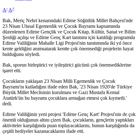
-
+
A
A
Bak, Meriç Nehri kenarındaki Edirne Söğütlük Millet Bahçesi'nde
23 Nisan Ulusal Egemenlik ve Çocuk Bayramı kapsamında
düzenlenen Edirne Gençlik ve Çocuk Kitap, Kültür, Sanat ve Bilim
Şenliği açılışı ve Edirne Genç Kart tanıtımı için katıldığı programda
Edirne Valiliğinin Mahalle Ligi Projesi'nin tanıtımında iki yıl önce
kente geldiğini anımsatarak kentte çok önemsediği projelerin hayat
bulduğunu söyledi.
Bak, sporun birleştirici ve iyileştirici gücünü çok önemsediklerine
işaret etti.
Çocukların yaklaşan 23 Nisan Milli Egemenlik ve Çocuk
Bayramı'nı kutladığını ifade eden Bak, '23 Nisan 1920'de Türkiye
Büyük Millet Meclisinin kurulması ve Gazi Mustafa Kemal
Atatürk'ün bu bayramı çocuklara armağan etmesi çok kıymetli.'
dedi.
Edirne Valiliğinin yeni projesi 'Edirne Genç Kart' Projesi'nin de çok
önemli olduğunun altını çizen Bak, çocukların, gençlerin yaptıkları
aktiviteler karşılığında puan toplayacaklarını, bunun karşılığında da
çeşitli hediyeler kazanacaklarını ifade etti.