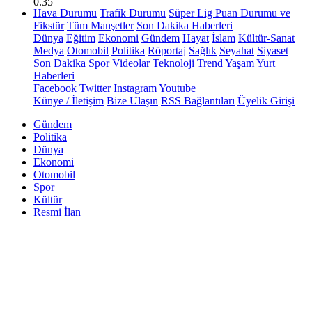
0.35
Hava Durumu
Trafik Durumu
Süper Lig Puan Durumu ve
Fikstür
Tüm Manşetler
Son Dakika Haberleri
Dünya
Eğitim
Ekonomi
Gündem
Hayat
İslam
Kültür-Sanat
Medya
Otomobil
Politika
Röportaj
Sağlık
Seyahat
Siyaset
Son Dakika
Spor
Videolar
Teknoloji
Trend
Yaşam
Yurt
Haberleri
Facebook
Twitter
Instagram
Youtube
Künye / İletişim
Bize Ulaşın
RSS Bağlantıları
Üyelik Girişi
Gündem
Politika
Dünya
Ekonomi
Otomobil
Spor
Kültür
Resmi İlan