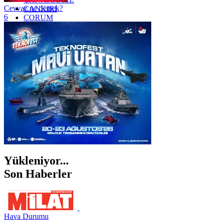
Cevvaz ne demek?
ÇANKIRI
6
ÇORUM
İSTANBUL
İZMİR
ŞANLIURFA
ŞIRNAK
Yükleniyor...
Son Haberler
Hava Durumu