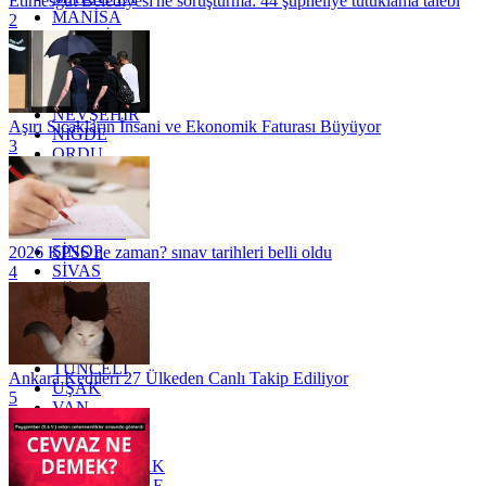
Etimesgut Belediyesi'ne soruşturma: 44 şüpheliye tutuklama talebi
MANİSA
2
MARDİN
MERSİN
MUĞLA
MUŞ
NEVŞEHİR
Aşırı Sıcakların İnsani ve Ekonomik Faturası Büyüyor
NİĞDE
3
ORDU
OSMANİYE
RİZE
SAKARYA
SAMSUN
SİNOP
2026 KPSS ne zaman? sınav tarihleri belli oldu
SİVAS
4
SİİRT
TEKİRDAĞ
TOKAT
TRABZON
TUNCELİ
Ankara Kedileri 27 Ülkeden Canlı Takip Ediliyor
UŞAK
5
VAN
YALOVA
YOZGAT
ZONGULDAK
ÇANAKKALE