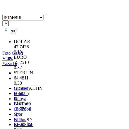
°
25
DOLAR
47,7436
0.18
Foto Galeri
EURO
Video
55,2510
Yazarlar
0.32
STERLİN
64,4811
0.38
GRAM ALTIN
Gündem
6660.55
Politika
0
Dünya
BİST100
Ekonomi
13.779
Otomobil
-14
Spor
BITCOIN
Kültür
64.998,24
Resmi İlan