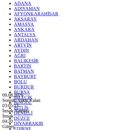
ADANA
ADIYAMAN
AFYONKARAHİSAR
AKSARAY
AMASYA
ANKARA
ANTALYA
ARDAHAN
ARTVİN
AYDIN
AĞRI
BALIKESİR
BARTIN
BATMAN
BAYBURT
BOLU
BURDUR
BURSA
09.08.2026
BİLECİK
Sonraki Vakte Kalan
BİNGÖL
03:05:11
BİTLİS
İmsak Namazı
DENİZLİ
İmsak
DÜZCE
04:20
DİYARBAKIR
Güneş
EDİRNE