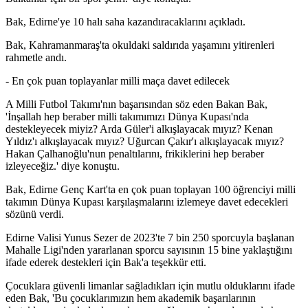
Bak, Edirne'ye 10 halı saha kazandıracaklarını açıkladı.
Bak, Kahramanmaraş'ta okuldaki saldırıda yaşamını yitirenleri
rahmetle andı.
- En çok puan toplayanlar milli maça davet edilecek
A Milli Futbol Takımı'nın başarısından söz eden Bakan Bak,
'İnşallah hep beraber milli takımımızı Dünya Kupası'nda
destekleyecek miyiz? Arda Güler'i alkışlayacak mıyız? Kenan
Yıldız'ı alkışlayacak mıyız? Uğurcan Çakır'ı alkışlayacak mıyız?
Hakan Çalhanoğlu'nun penaltılarını, frikiklerini hep beraber
izleyeceğiz.' diye konuştu.
Bak, Edirne Genç Kart'ta en çok puan toplayan 100 öğrenciyi milli
takımın Dünya Kupası karşılaşmalarını izlemeye davet edecekleri
sözünü verdi.
Edirne Valisi Yunus Sezer de 2023'te 7 bin 250 sporcuyla başlanan
Mahalle Ligi'nden yararlanan sporcu sayısının 15 bine yaklaştığını
ifade ederek destekleri için Bak'a teşekkür etti.
Çocuklara güvenli limanlar sağladıkları için mutlu olduklarını ifade
eden Bak, 'Bu çocuklarımızın hem akademik başarılarının