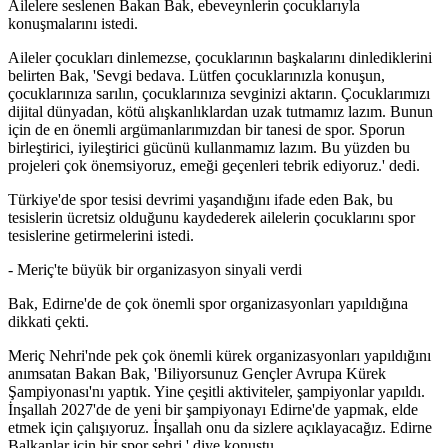
Ailelere seslenen Bakan Bak, ebeveynlerin çocuklarıyla
konuşmalarını istedi.
Aileler çocukları dinlemezse, çocuklarının başkalarını dinlediklerini
belirten Bak, 'Sevgi bedava. Lütfen çocuklarınızla konuşun,
çocuklarınıza sarılın, çocuklarınıza sevginizi aktarın. Çocuklarımızı
dijital dünyadan, kötü alışkanlıklardan uzak tutmamız lazım. Bunun
için de en önemli argümanlarımızdan bir tanesi de spor. Sporun
birleştirici, iyileştirici gücünü kullanmamız lazım. Bu yüzden bu
projeleri çok önemsiyoruz, emeği geçenleri tebrik ediyoruz.' dedi.
Türkiye'de spor tesisi devrimi yaşandığını ifade eden Bak, bu
tesislerin ücretsiz olduğunu kaydederek ailelerin çocuklarını spor
tesislerine getirmelerini istedi.
- Meriç'te büyük bir organizasyon sinyali verdi
Bak, Edirne'de de çok önemli spor organizasyonları yapıldığına
dikkati çekti.
Meriç Nehri'nde pek çok önemli kürek organizasyonları yapıldığını
anımsatan Bakan Bak, 'Biliyorsunuz Gençler Avrupa Kürek
Şampiyonası'nı yaptık. Yine çeşitli aktiviteler, şampiyonlar yapıldı.
İnşallah 2027'de de yeni bir şampiyonayı Edirne'de yapmak, elde
etmek için çalışıyoruz. İnşallah onu da sizlere açıklayacağız. Edirne
Balkanlar için bir spor şehri.' diye konuştu.