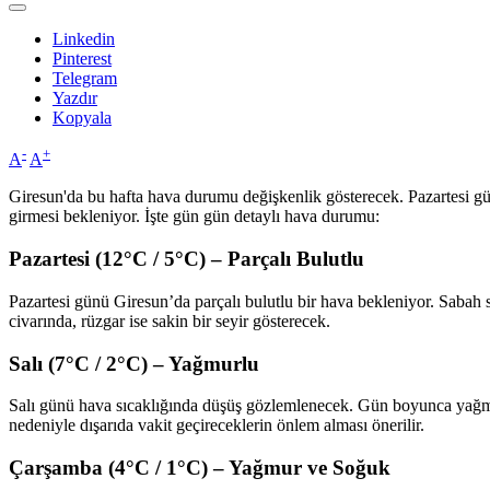
Linkedin
Pinterest
Telegram
Yazdır
Kopyala
-
+
A
A
Giresun'da bu hafta hava durumu değişkenlik gösterecek. Pazartesi günü 
girmesi bekleniyor. İşte gün gün detaylı hava durumu:
Pazartesi (12°C / 5°C) – Parçalı Bulutlu
Pazartesi günü Giresun’da parçalı bulutlu bir hava bekleniyor. Sabah
civarında, rüzgar ise sakin bir seyir gösterecek.
Salı (7°C / 2°C) – Yağmurlu
Salı günü hava sıcaklığında düşüş gözlemlenecek. Gün boyunca yağmur 
nedeniyle dışarıda vakit geçireceklerin önlem alması önerilir.
Çarşamba (4°C / 1°C) – Yağmur ve Soğuk