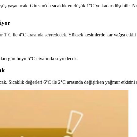
şüş yaşanacak. Giresun'da sıcaklık en düşük 1°C’ye kadar düşebilir. 
iyor
 1°C ile 4°C arasında seyredecek. Yüksek kesimlerde kar yağışı etkili o
kları gün boyu 5°C civarında seyredecek.
uk
ak. Sıcaklık değerleri 6°C ile 2°C arasında değişirken yağmur etkisini