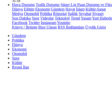
-0.18
Hava Durumu
Trafik Durumu
Süper Lig Puan Durumu ve Fiks
Dünya
Eğitim
Ekonomi
Gündem
Hayat
İslam
Kültür-Sanat
Medya
Otomobil
Politika
Röportaj
Sağlık
Seyahat
Siyaset
Son Dakika
Spor
Videolar
Teknoloji
Trend
Yaşam
Yurt Haberle
Facebook
Twitter
Instagram
Youtube
Künye / İletişim
Bize Ulaşın
RSS Bağlantıları
Üyelik Girişi
Gündem
Politika
Dünya
Ekonomi
Otomobil
Spor
Kültür
Resmi İlan