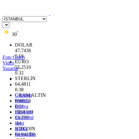
°
30
DOLAR
47,7436
0.18
Foto Galeri
EURO
Video
55,2510
Yazarlar
0.32
STERLİN
64,4811
0.38
GRAM ALTIN
Gündem
6660.55
Politika
0.03
Dünya
BİST100
Ekonomi
13.779
Otomobil
-14
Spor
BITCOIN
Kültür
64.944,08
Resmi İlan