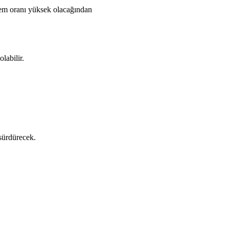
Nem oranı yüksek olacağından
labilir.
 sürdürecek.