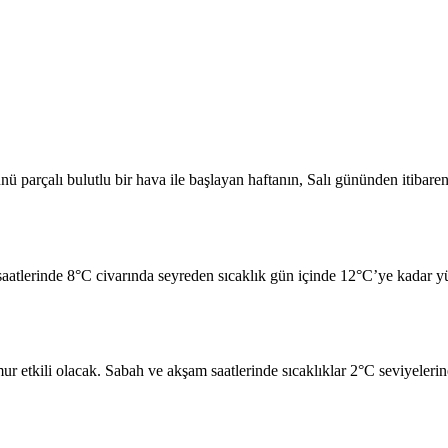
parçalı bulutlu bir hava ile başlayan haftanın, Salı gününden itibaren y
 saatlerinde 8°C civarında seyreden sıcaklık gün içinde 12°C’ye kadar
etkili olacak. Sabah ve akşam saatlerinde sıcaklıklar 2°C seviyelerine 