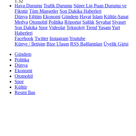
1.32
Hava Durumu
Trafik Durumu
Süper Lig Puan Durumu ve
Fikstür
Tüm Manşetler
Son Dakika Haberleri
Dünya
Eğitim
Ekonomi
Gündem
Hayat
İslam
Kültür-Sanat
Medya
Otomobil
Politika
Röportaj
Sağlık
Seyahat
Siyaset
Son Dakika
Spor
Videolar
Teknoloji
Trend
Yaşam
Yurt
Haberleri
Facebook
Twitter
Instagram
Youtube
Künye / İletişim
Bize Ulaşın
RSS Bağlantıları
Üyelik Girişi
Gündem
Politika
Dünya
Ekonomi
Otomobil
Spor
Kültür
Resmi İlan