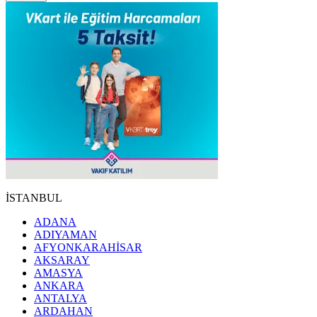
İSTANBUL
ADANA
ADIYAMAN
AFYONKARAHİSAR
AKSARAY
AMASYA
ANKARA
ANTALYA
ARDAHAN