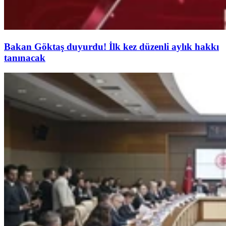
Bakan Göktaş duyurdu! İlk kez düzenli aylık hakkı
tanınacak