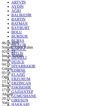
ARTVİN
AYDIN
AĞRI
BALIKESİR
BARTIN
BATMAN
BAYBURT
BOLU
BURDUR
BURSA
06.08.2026
BİLECİK
Sonraki Vakte Kalan
BİNGÖL
02:07:21
BİTLİS
İmsak Namazı
DENİZLİ
İmsak
DÜZCE
04:16
DİYARBAKIR
Güneş
EDİRNE
05:58
ELAZIĞ
Öğle
ERZURUM
13:15
ERZİNCAN
İkindi
ESKİŞEHİR
17:08
GAZİANTEP
Akşam
GÜMÜŞHANE
20:23
GİRESUN
Yatsı
HAKKARİ