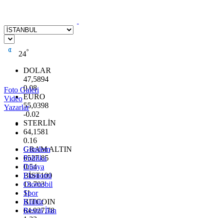
°
24
DOLAR
47,5894
0.08
Foto Galeri
EURO
Video
55,0398
Yazarlar
-0.02
STERLİN
64,1581
0.16
GRAM ALTIN
Gündem
6527.85
Politika
0.54
Dünya
BİST100
Ekonomi
13.703
Otomobil
11
Spor
BITCOIN
Kültür
64.927,78
Resmi İlan