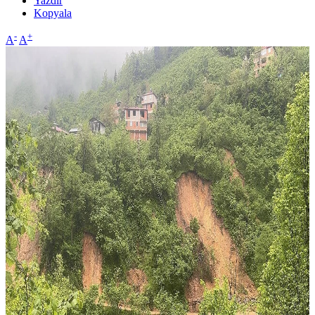
Yazdır
Kopyala
-
+
A
A