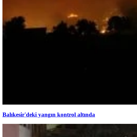
Balıkesir'deki yangın kontrol altında