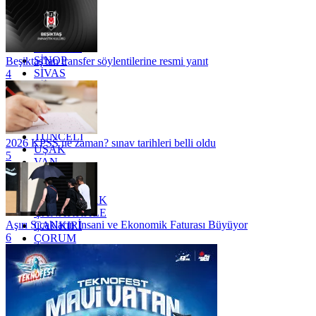
OSMANİYE
RİZE
SAKARYA
SAMSUN
SİNOP
Beşiktaş'tan transfer söylentilerine resmi yanıt
SİVAS
4
SİİRT
TEKİRDAĞ
TOKAT
TRABZON
TUNCELİ
2026 KPSS ne zaman? sınav tarihleri belli oldu
UŞAK
5
VAN
YALOVA
YOZGAT
ZONGULDAK
ÇANAKKALE
Aşırı Sıcakların İnsani ve Ekonomik Faturası Büyüyor
ÇANKIRI
6
ÇORUM
İSTANBUL
İZMİR
ŞANLIURFA
ŞIRNAK