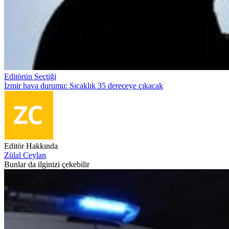
Editörün Seçtiği
İzmir hava durumu: Sıcaklık 35 dereceye çıkacak
Editör Hakkında
Zülal Ceylan
Bunlar da ilginizi çekebilir