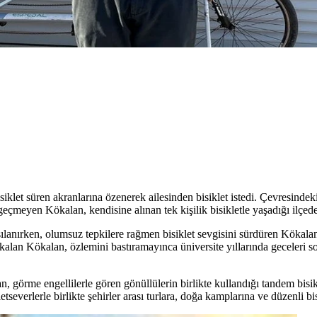
let süren akranlarına özenerek ailesinden bisiklet istedi. Çevresindekil
çmeyen Kökalan, kendisine alınan tek kişilik bisikletle yaşadığı ilçed
ılanırken, olumsuz tepkilere rağmen bisiklet sevgisini sürdüren Kökalan
alan Kökalan, özlemini bastıramayınca üniversite yıllarında geceleri s
, görme engellilerle gören gönüllülerin birlikte kullandığı tandem bisi
severlerle birlikte şehirler arası turlara, doğa kamplarına ve düzenli bisi