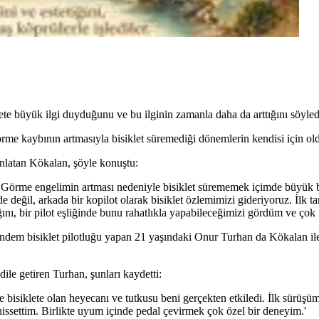
e büyük ilgi duyduğunu ve bu ilginin zamanla daha da arttığını söyled
rme kaybının artmasıyla bisiklet süremediği dönemlerin kendisi için oldu
nlatan Kökalan, şöyle konuştu:
. Görme engelimin artması nedeniyle bisiklet sürememek içimde büyük b
de değil, arkada bir kopilot olarak bisiklet özlemimizi gideriyoruz. İlk
ını, bir pilot eşliğinde bunu rahatlıkla yapabileceğimizi gördüm ve çok
dem bisiklet pilotluğu yapan 21 yaşındaki Onur Turhan da Kökalan ile
ile getiren Turhan, şunları kaydetti:
e bisiklete olan heyecanı ve tutkusu beni gerçekten etkiledi. İlk sürüş
hissettim. Birlikte uyum içinde pedal çevirmek çok özel bir deneyim.'