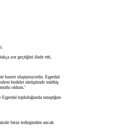
i.
kça zor geçtiğini ifade etti.
ir hasret oluşturuyordu. Eşpedal
 tandem bisiklet sürüşümde müthiş
 mutlu oldum.'
 Eşpedal topluluğunda tanıştığını
ümüzde biraz tedirgindim ancak