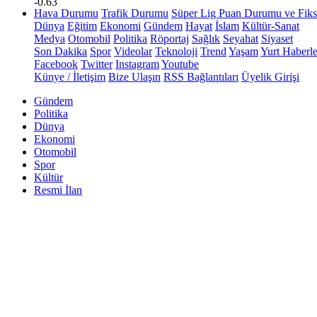
-0.63
Hava Durumu
Trafik Durumu
Süper Lig Puan Durumu ve Fiks
Dünya
Eğitim
Ekonomi
Gündem
Hayat
İslam
Kültür-Sanat
Medya
Otomobil
Politika
Röportaj
Sağlık
Seyahat
Siyaset
Son Dakika
Spor
Videolar
Teknoloji
Trend
Yaşam
Yurt Haberle
Facebook
Twitter
Instagram
Youtube
Künye / İletişim
Bize Ulaşın
RSS Bağlantıları
Üyelik Girişi
Gündem
Politika
Dünya
Ekonomi
Otomobil
Spor
Kültür
Resmi İlan