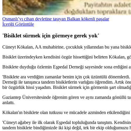
Osmanlı’yı cihan devletine taşıyan Balkan kökenli paşalar
İçeriği Görüntüle
'Bisiklet sürmek için görmeye gerek yok'
Cüneyt Kökalan, AA muhabirine, çocukluk yıllarından bu yana bisiklet
Bisiklet üzerindeyken kendisini özgür hissettiğini belirten Kökalan, gö
Bisiklete duyduğu özlemin Eşpedal Derneği sayesinde sona erdiğini a
'Bisiklete ara verdiğim zamanlar benim için çok üzüntülü dönemlerdi
Derneği ile tanışınca tandem bisikletlerin varlığını öğrendim. Artık ön
bir özgürlük hissi yaşadım. Bisiklet sürmek için görmenin şart olmadığ
Gaziantep Üniversitesinde öğrenim gören ve aynı zamanda gönüllü tan
anlattı.
Kökalan'ın bisiklete olan tutkusu ve mücadele azminden etkilendiğini d
'Cüneyt ağabey ile ilk olarak Eşpedal topluluğunda tanıştım. Kendisin
tandem bisiklete bindiğimizde iki kişi değil, tek bir ekip olduğumuzu 