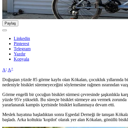
Paylaş
Linkedin
Pinterest
Telegram
Yazdır
Kopyala
-
+
A
A
Doğuştan yüzde 85 görme kaybı olan Kökalan, çocukluk yıllarında bisik
nedeniyle bisiklet süremeyeceğini söylemesine rağmen ısrarından vazge
Görme engelli bir çocuğun bisiklet sürmesi çevresinde şaşkınlıkla karş
yüzde 95'e yükseldi. Bu süreçte bisiklet sürmeye ara vermek zorunda k
yararlanarak kampüs içerisinde bisiklet kullanmaya devam etti.
Meslek hayatına başladıktan sonra Eşpedal Derneği ile tanışan Kökalan
başladı. Arka koltukta 'kopilot' olarak yer alan Kökalan, gönüllü bisiklet