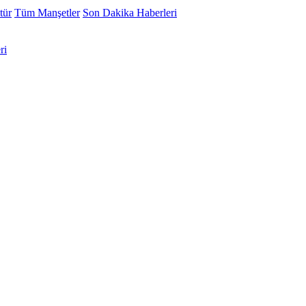
tür
Tüm Manşetler
Son Dakika Haberleri
ri