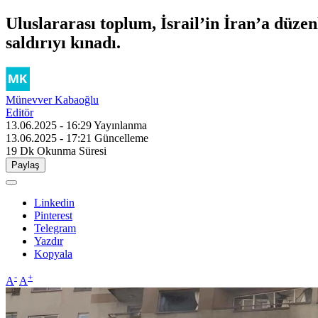
Uluslararası toplum, İsrail’in İran’a düzen
saldırıyı kınadı.
Münevver Kabaoğlu
Editör
13.06.2025 - 16:29
Yayınlanma
13.06.2025 - 17:21
Güncelleme
19 Dk
Okunma Süresi
Paylaş
Linkedin
Pinterest
Telegram
Yazdır
Kopyala
-
+
A
A