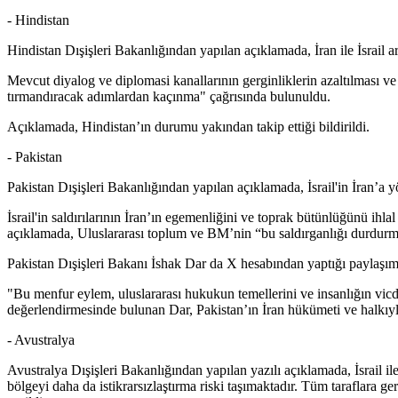
- Hindistan
Hindistan Dışişleri Bakanlığından yapılan açıklamada, İran ile İsrail
Mevcut diyalog ve diplomasi kanallarının gerginliklerin azaltılması ve 
tırmandıracak adımlardan kaçınma" çağrısında bulunuldu.
Açıklamada, Hindistan’ın durumu yakından takip ettiği bildirildi.
- Pakistan
Pakistan Dışişleri Bakanlığından yapılan açıklamada, İsrail'in İran’a yö
İsrail'in saldırılarının İran’ın egemenliğini ve toprak bütünlüğünü ihla
açıklamada, Uluslararası toplum ve BM’nin “bu saldırganlığı durdurma
Pakistan Dışişleri Bakanı İshak Dar da X hesabından yaptığı paylaşımda,
"Bu menfur eylem, uluslararası hukukun temellerini ve insanlığın vicdan
değerlendirmesinde bulunan Dar, Pakistan’ın İran hükümeti ve halkıy
- Avustralya
Avustralya Dışişleri Bakanlığından yapılan yazılı açıklamada, İsrail i
bölgeyi daha da istikrarsızlaştırma riski taşımaktadır. Tüm taraflara 