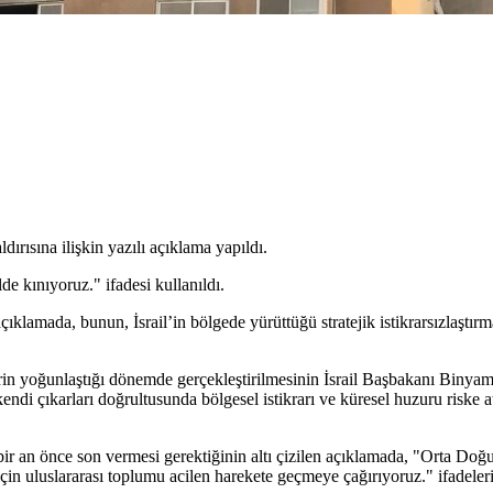
dırısına ilişkin yazılı açıklama yapıldı.
de kınıyoruz." ifadesi kullanıldı.
 açıklamada, bunun, İsrail’in bölgede yürüttüğü stratejik istikrarsızlaştır
elerin yoğunlaştığı dönemde gerçekleştirilmesinin İsrail Başbakanı Bin
endi çıkarları doğrultusunda bölgesel istikrarı ve küresel huzuru riske
 bir an önce son vermesi gerektiğinin altı çizilen açıklamada, "Orta Doğ
in uluslararası toplumu acilen harekete geçmeye çağırıyoruz." ifadeleri 