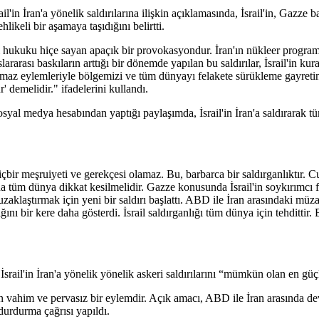
 İran'a yönelik saldırılarına ilişkin açıklamasında, İsrail'in, Gazze b
hlikeli bir aşamaya taşıdığını belirtti.
sı hukuku hiçe sayan apaçık bir provokasyondur. İran'ın nükleer programı
rarası baskıların arttığı bir dönemde yapılan bu saldırılar, İsrail'in kur
maz eylemleriyle bölgemizi ve tüm dünyayı felakete sürükleme gayretin
r' demelidir." ifadelerini kullandı.
al medya hesabından yaptığı paylaşımda, İsrail'in İran'a saldırarak tü
 hiçbir meşruiyeti ve gerekçesi olamaz. Bu, barbarca bir saldırganlıktı
tüm dünya dikkat kesilmelidir. Gazze konusunda İsrail'in soykırımcı faa
zaklaştırmak için yeni bir saldırı başlattı. ABD ile İran arasındaki müza
ını bir kere daha gösterdi. İsrail saldırganlığı tüm dünya için tehditti
il'in İran'a yönelik yönelik askeri saldırılarını “mümkün olan en güçlü 
nan vahim ve pervasız bir eylemdir. Açık amacı, ABD ile İran arasında 
 durdurma çağrısı yapıldı.