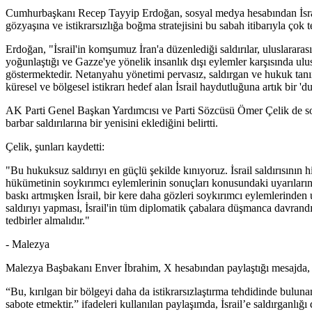
Cumhurbaşkanı Recep Tayyip Erdoğan, sosyal medya hesabından İsrail'in
gözyaşına ve istikrarsızlığa boğma stratejisini bu sabah itibarıyla çok te
Erdoğan, "İsrail'in komşumuz İran'a düzenlediği saldırılar, uluslarara
yoğunlaştığı ve Gazze'ye yönelik insanlık dışı eylemler karşısında ulusla
göstermektedir. Netanyahu yönetimi pervasız, saldırgan ve hukuk tanı
küresel ve bölgesel istikrarı hedef alan İsrail haydutluğuna artık bir 'du
AK Parti Genel Başkan Yardımcısı ve Parti Sözcüsü Ömer Çelik de sosy
barbar saldırılarına bir yenisini eklediğini belirtti.
Çelik, şunları kaydetti:
"Bu hukuksuz saldırıyı en güçlü şekilde kınıyoruz. İsrail saldırısının
hükümetinin soykırımcı eylemlerinin sonuçları konusundaki uyarılarına 
baskı artmışken İsrail, bir kere daha gözleri soykırımcı eylemlerinden u
saldırıyı yapması, İsrail'in tüm diplomatik çabalara düşmanca davrandığ
tedbirler almalıdır."
- Malezya
Malezya Başbakanı Enver İbrahim, X hesabından paylaştığı mesajda, İsra
“Bu, kırılgan bir bölgeyi daha da istikrarsızlaştırma tehdidinde bulu
sabote etmektir.” ifadeleri kullanılan paylaşımda, İsrail’e saldırganlığı