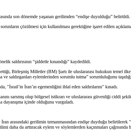
 arasında son dönemde yaşanan gerilimden “endişe duyulduğu” belirtildi.
sorunların çözülmesi için kullanılması gerektiğine işaret edilen açıklama
nelik saldırısının “şiddetle kınandığı” kaydedildi.
l ettiği, Birleşmiş Milletler (BM) Şartı ile uluslararası hukukun temel il
 ve saldırganları eylemlerinden sorumlu tutma” sorumluluğunu taşıdığı 
 "İsrail’in İran’ın egemenliğini ihlal eden saldırılarını" kınadı.
ını sarsmış olup bölgesel istikrarı ve uluslararası güvenliği ciddi şekil
la dayanışma içinde olduğunu vurguladı.
le İran arasındaki gerilimin tırmanmasından endişe duyduğu belirtilerek 
gerilimi daha da arttıracak eylem ve söylemlerden kaçınmaları çağrısında 