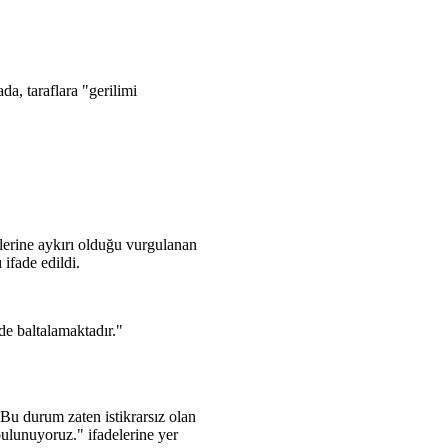
da, taraflara "gerilimi
kelerine aykırı olduğu vurgulanan
ifade edildi.
de baltalamaktadır."
"Bu durum zaten istikrarsız olan
bulunuyoruz." ifadelerine yer