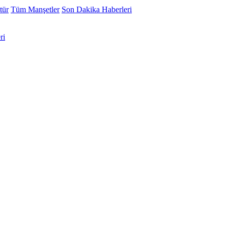
tür
Tüm Manşetler
Son Dakika Haberleri
ri