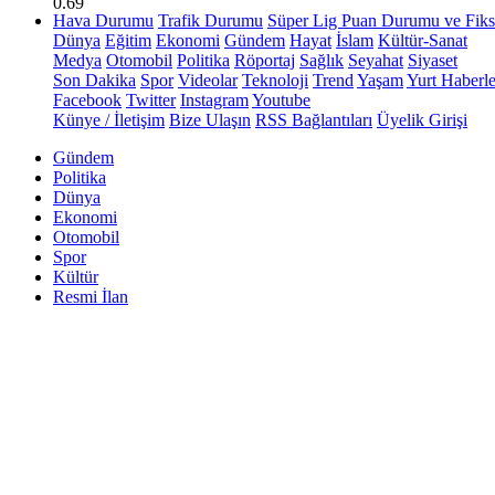
0.69
Hava Durumu
Trafik Durumu
Süper Lig Puan Durumu ve Fiks
Dünya
Eğitim
Ekonomi
Gündem
Hayat
İslam
Kültür-Sanat
Medya
Otomobil
Politika
Röportaj
Sağlık
Seyahat
Siyaset
Son Dakika
Spor
Videolar
Teknoloji
Trend
Yaşam
Yurt Haberle
Facebook
Twitter
Instagram
Youtube
Künye / İletişim
Bize Ulaşın
RSS Bağlantıları
Üyelik Girişi
Gündem
Politika
Dünya
Ekonomi
Otomobil
Spor
Kültür
Resmi İlan