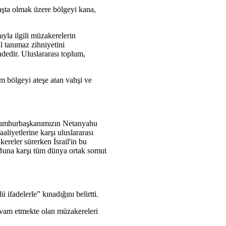
aşta olmak üzere bölgeyi kana,
yla ilgili müzakerelerin
al tanımaz zihniyetini
dedir. Uluslararası toplum,
m bölgeyi ateşe atan vahşi ve
r. Cumhurbaşkanımızın Netanyahu
liyetlerine karşı uluslararası
kereler sürerken İsrail'in bu
r. Buna karşı tüm dünya ortak somut
ifadelerle” kınadığını belirtti.
devam etmekte olan müzakereleri