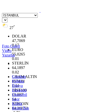
°
27
DOLAR
47,7069
0.17
Foto Galeri
EURO
Video
55,0265
Yazarlar
0.01
STERLİN
64,1897
0.02
GRAM ALTIN
Gündem
6574.81
Politika
1.44
Dünya
BİST100
Ekonomi
13.887
Otomobil
64
Spor
BITCOIN
Kültür
64.360,53
Resmi İlan