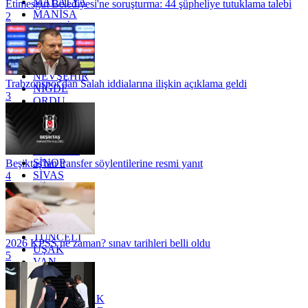
MALATYA
Etimesgut Belediyesi'ne soruşturma: 44 şüpheliye tutuklama talebi
MANİSA
2
MARDİN
MERSİN
MUĞLA
MUŞ
NEVŞEHİR
Trabzonspor'dan Salah iddialarına ilişkin açıklama geldi
NİĞDE
3
ORDU
OSMANİYE
RİZE
SAKARYA
SAMSUN
SİNOP
Beşiktaş'tan transfer söylentilerine resmi yanıt
SİVAS
4
SİİRT
TEKİRDAĞ
TOKAT
TRABZON
TUNCELİ
2026 KPSS ne zaman? sınav tarihleri belli oldu
UŞAK
5
VAN
YALOVA
YOZGAT
ZONGULDAK