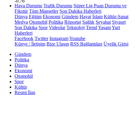
-0.76
Hava Durumu
Trafik Durumu
Süper Lig Puan Durumu ve
Fikstür
Tüm Manşetler
Son Dakika Haberleri
Dünya
Eğitim
Ekonomi
Gündem
Hayat
İslam
Kültür-Sanat
Medya
Otomobil
Politika
Röportaj
Sağlık
Seyahat
Siyaset
Son Dakika
Spor
Videolar
Teknoloji
Trend
Yaşam
Yurt
Haberleri
Facebook
Twitter
Instagram
Youtube
Künye / İletişim
Bize Ulaşın
RSS Bağlantıları
Üyelik Girişi
Gündem
Politika
Dünya
Ekonomi
Otomobil
Spor
Kültür
Resmi İlan