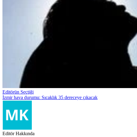
Editörün Seçtiği
İzmir hava durumu: Sıcaklık 35 dereceye çıkacak
Editör Hakkında