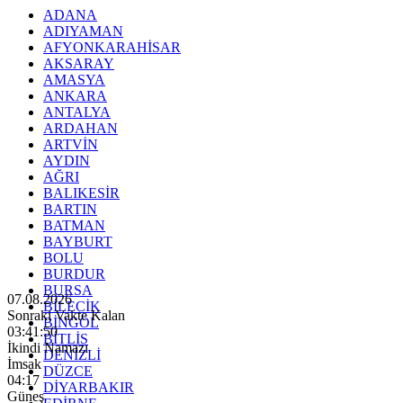
ADANA
ADIYAMAN
AFYONKARAHİSAR
AKSARAY
AMASYA
ANKARA
ANTALYA
ARDAHAN
ARTVİN
AYDIN
AĞRI
BALIKESİR
BARTIN
BATMAN
BAYBURT
BOLU
BURDUR
BURSA
07.08.2026
BİLECİK
Sonraki Vakte Kalan
BİNGÖL
03:41:48
BİTLİS
İkindi Namazı
DENİZLİ
İmsak
DÜZCE
04:17
DİYARBAKIR
Güneş