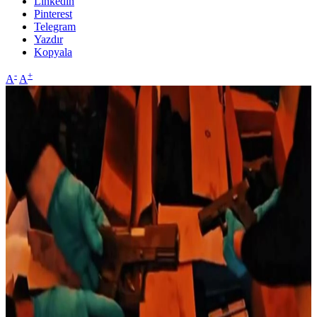
Linkedin
Pinterest
Telegram
Yazdır
Kopyala
-
+
A
A