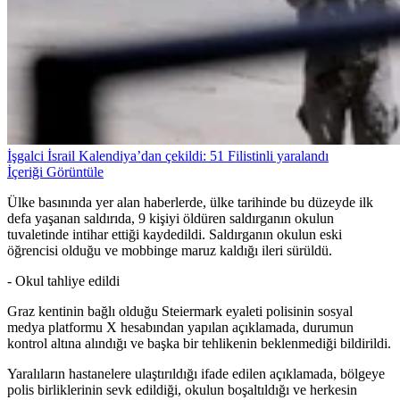
İşgalci İsrail Kalendiya’dan çekildi: 51 Filistinli yaralandı
İçeriği Görüntüle
Ülke basınında yer alan haberlerde, ülke tarihinde bu düzeyde ilk
defa yaşanan saldırıda, 9 kişiyi öldüren saldırganın okulun
tuvaletinde intihar ettiği kaydedildi. Saldırganın okulun eski
öğrencisi olduğu ve mobbinge maruz kaldığı ileri sürüldü.
- Okul tahliye edildi
Graz kentinin bağlı olduğu Steiermark eyaleti polisinin sosyal
medya platformu X hesabından yapılan açıklamada, durumun
kontrol altına alındığı ve başka bir tehlikenin beklenmediği bildirildi.
Yaralıların hastanelere ulaştırıldığı ifade edilen açıklamada, bölgeye
polis birliklerinin sevk edildiği, okulun boşaltıldığı ve herkesin