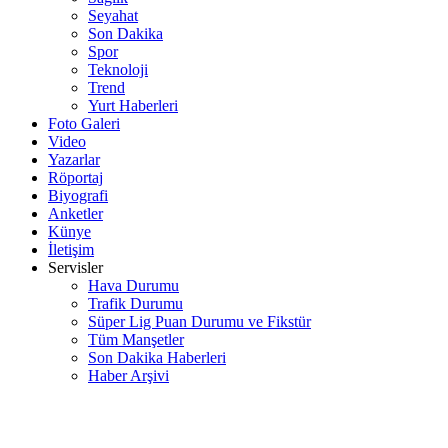
Seyahat
Son Dakika
Spor
Teknoloji
Trend
Yurt Haberleri
Foto Galeri
Video
Yazarlar
Röportaj
Biyografi
Anketler
Künye
İletişim
Servisler
Hava Durumu
Trafik Durumu
Süper Lig Puan Durumu ve Fikstür
Tüm Manşetler
Son Dakika Haberleri
Haber Arşivi