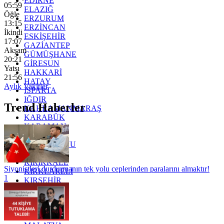
EDİRNE
05:59
ELAZIĞ
Öğle
ERZURUM
13:15
ERZİNCAN
İkindi
ESKİŞEHİR
17:07
GAZİANTEP
Akşam
GÜMÜŞHANE
20:21
GİRESUN
Yatsı
HAKKARİ
21:56
HATAY
Aylık Vakitler
ISPARTA
IĞDIR
Trend Haberler
KAHRAMANMARAŞ
KARABÜK
KARAMAN
KARS
KASTAMONU
KAYSERİ
KIRIKKALE
Siyonistleri durdurmanın tek yolu ceplerinden paralarını almaktır!
KIRKLARELİ
1
KIRŞEHİR
KOCAELİ
KONYA
KÜTAHYA
KİLİS