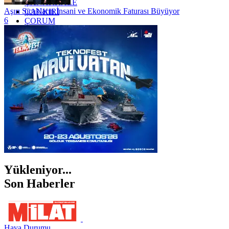
ÇANAKKALE
Aşırı Sıcakların İnsani ve Ekonomik Faturası Büyüyor
ÇANKIRI
6
ÇORUM
İSTANBUL
İZMİR
ŞANLIURFA
ŞIRNAK
Yükleniyor...
Son Haberler
Hava Durumu