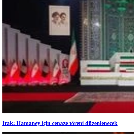
Irak: Hamaney için cenaze töreni düzenlenecek