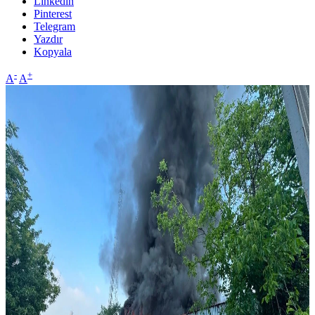
Linkedin
Pinterest
Telegram
Yazdır
Kopyala
-
+
A
A