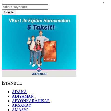
Gönder
İSTANBUL
ADANA
ADIYAMAN
AFYONKARAHİSAR
AKSARAY
AMASYA