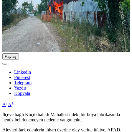
Paylaş
Linkedin
Pinterest
Telegram
Yazdır
Kopyala
-
+
A
A
İlçeye bağlı Küçükbalıklı Mahallesi'ndeki bir boya fabrikasında
henüz belirlenemeyen nedenle yangın çıktı.
Alevleri fark edenlerin ihbarı üzerine olay yerine itfaiye, AFAD,