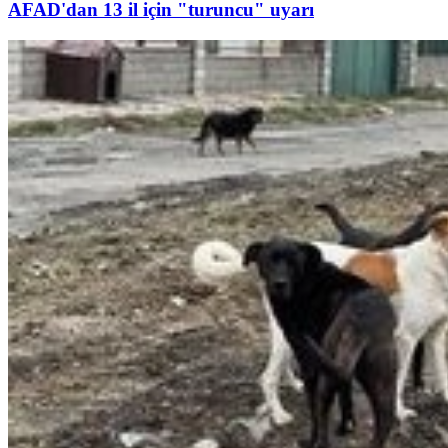
AFAD'dan 13 il için "turuncu" uyarı