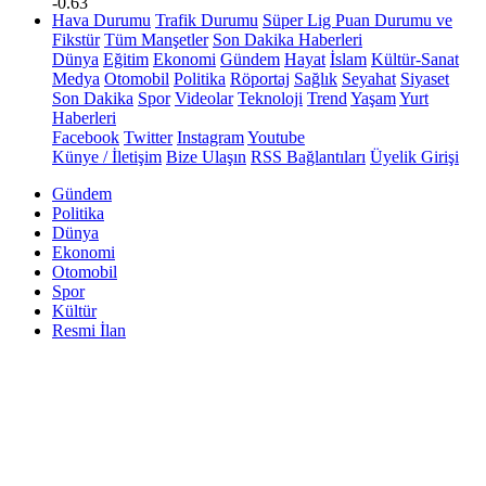
-0.63
Hava Durumu
Trafik Durumu
Süper Lig Puan Durumu ve
Fikstür
Tüm Manşetler
Son Dakika Haberleri
Dünya
Eğitim
Ekonomi
Gündem
Hayat
İslam
Kültür-Sanat
Medya
Otomobil
Politika
Röportaj
Sağlık
Seyahat
Siyaset
Son Dakika
Spor
Videolar
Teknoloji
Trend
Yaşam
Yurt
Haberleri
Facebook
Twitter
Instagram
Youtube
Künye / İletişim
Bize Ulaşın
RSS Bağlantıları
Üyelik Girişi
Gündem
Politika
Dünya
Ekonomi
Otomobil
Spor
Kültür
Resmi İlan