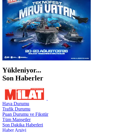
ŞANLIURFA
ŞIRNAK
Yükleniyor...
Son Haberler
Hava Durumu
Trafik Durumu
Puan Durumu ve Fikstür
Tüm Manşetler
Son Dakika Haberleri
Haber Arşivi