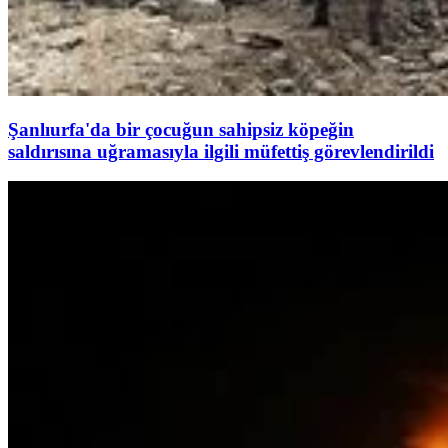
Şanlıurfa'da bir çocuğun sahipsiz köpeğin
saldırısına uğramasıyla ilgili müfettiş görevlendirildi