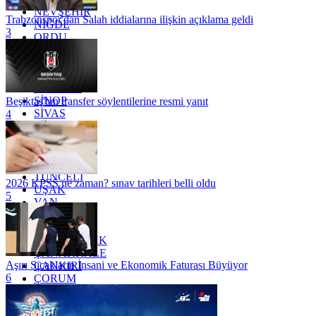
NEVŞEHİR
Trabzonspor'dan Salah iddialarına ilişkin açıklama geldi
NİĞDE
3
ORDU
OSMANİYE
RİZE
SAKARYA
SAMSUN
SİNOP
Beşiktaş'tan transfer söylentilerine resmi yanıt
SİVAS
4
SİİRT
TEKİRDAĞ
TOKAT
TRABZON
TUNCELİ
2026 KPSS ne zaman? sınav tarihleri belli oldu
UŞAK
5
VAN
YALOVA
YOZGAT
ZONGULDAK
ÇANAKKALE
Aşırı Sıcakların İnsani ve Ekonomik Faturası Büyüyor
ÇANKIRI
6
ÇORUM
İSTANBUL
İZMİR