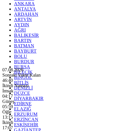
ANKARA
ANTALYA
ARDAHAN
ARTVİN
AYDIN
AĞRI
BALIKESİR
BARTIN
BATMAN
BAYBURT
BOLU
BURDUR
BURSA
07.08.2026
BİLECİK
Sonraki Vakte Kalan
BİNGÖL
46:39
BİTLİS
İkindi Namazı
DENİZLİ
İmsak
DÜZCE
04:17
DİYARBAKIR
Güneş
EDİRNE
05:59
ELAZIĞ
Öğle
ERZURUM
13:15
ERZİNCAN
İkindi
ESKİŞEHİR
17:07
GAZİANTEP