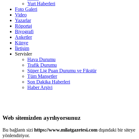
Yurt Haberleri
Foto Galeri
Video
Yazarlar
Röportaj
Biyografi
Anketler
Künye
İletişim
Servisler
Hava Durumu
Trafik Durumu
Süper Lig Puan Durumu ve Fikstür
Tüm Manşetler
Son Dakika Haberleri
Haber Arşivi
Web sitemizden ayrılıyorsunuz
Bu bağlantı sizi
https://www.milatgazetesi.com
dışındaki bir siteye
yönlendiriyor.