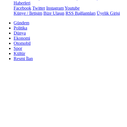
Haberleri
Facebook
Twitter
Instagram
Youtube
Künye / İletişim
Bize Ulaşın
RSS Bağlantıları
Üyelik Girişi
Gündem
Politika
Dünya
Ekonomi
Otomobil
Spor
Kültür
Resmi İlan