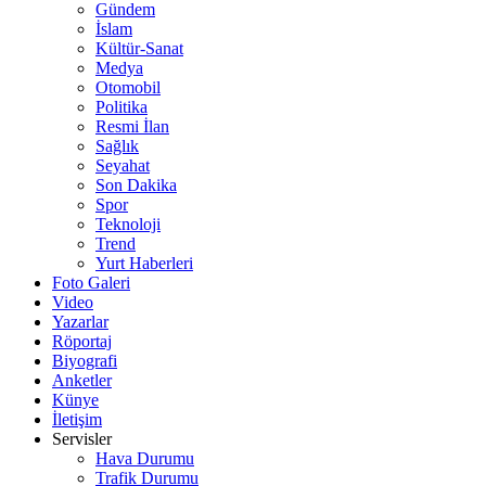
Gündem
İslam
Kültür-Sanat
Medya
Otomobil
Politika
Resmi İlan
Sağlık
Seyahat
Son Dakika
Spor
Teknoloji
Trend
Yurt Haberleri
Foto Galeri
Video
Yazarlar
Röportaj
Biyografi
Anketler
Künye
İletişim
Servisler
Hava Durumu
Trafik Durumu