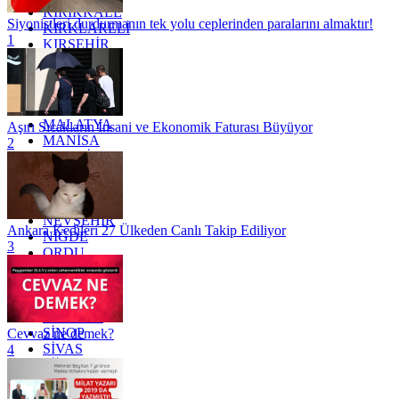
KIRIKKALE
Siyonistleri durdurmanın tek yolu ceplerinden paralarını almaktır!
KIRKLARELİ
1
KIRŞEHİR
KOCAELİ
KONYA
KÜTAHYA
KİLİS
MALATYA
Aşırı Sıcakların İnsani ve Ekonomik Faturası Büyüyor
MANİSA
2
MARDİN
MERSİN
MUĞLA
MUŞ
NEVŞEHİR
Ankara Kedileri 27 Ülkeden Canlı Takip Ediliyor
NİĞDE
3
ORDU
OSMANİYE
RİZE
SAKARYA
SAMSUN
SİNOP
Cevvaz ne demek?
SİVAS
4
SİİRT
TEKİRDAĞ
TOKAT