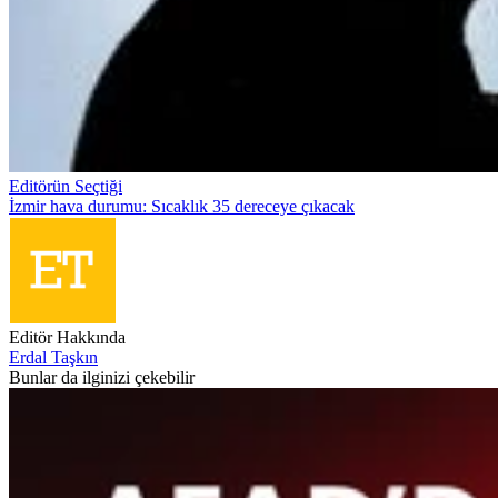
Editörün Seçtiği
İzmir hava durumu: Sıcaklık 35 dereceye çıkacak
Editör Hakkında
Erdal Taşkın
Bunlar da ilginizi çekebilir