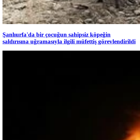
Şanlıurfa'da bir çocuğun sahipsiz köpeğin
saldırısına uğramasıyla ilgili müfettiş görevlendirildi