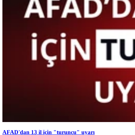
AFAD'dan 13 il için "turuncu" uyarı