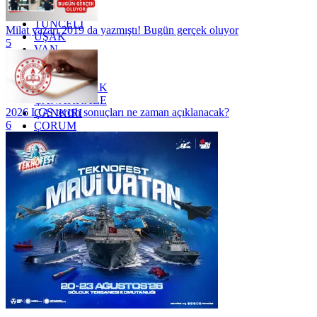
TRABZON
TUNCELİ
Milat yazarı 2019 da yazmıştı! Bugün gerçek oluyor
UŞAK
5
VAN
YALOVA
YOZGAT
ZONGULDAK
ÇANAKKALE
2026 LGS tercih sonuçları ne zaman açıklanacak?
ÇANKIRI
6
ÇORUM
İSTANBUL
İZMİR
ŞANLIURFA
ŞIRNAK