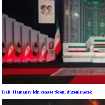
Irak: Hamaney için cenaze töreni düzenlenecek