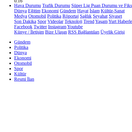
0.16
Hava Durumu
Trafik Durumu
Süper Lig Puan Durumu ve Fiks
Dünya
Eğitim
Ekonomi
Gündem
Hayat
İslam
Kültür-Sanat
Medya
Otomobil
Politika
Röportaj
Sağlık
Seyahat
Siyaset
Son Dakika
Spor
Videolar
Teknoloji
Trend
Yaşam
Yurt Haberle
Facebook
Twitter
Instagram
Youtube
Künye / İletişim
Bize Ulaşın
RSS Bağlantıları
Üyelik Girişi
Gündem
Politika
Dünya
Ekonomi
Otomobil
Spor
Kültür
Resmi İlan