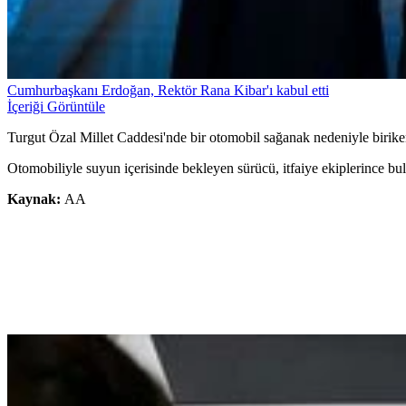
Cumhurbaşkanı Erdoğan, Rektör Rana Kibar'ı kabul etti
İçeriği Görüntüle
Turgut Özal Millet Caddesi'nde bir otomobil sağanak nedeniyle birike
Otomobiliyle suyun içerisinde bekleyen sürücü, itfaiye ekiplerince bu
Kaynak:
AA