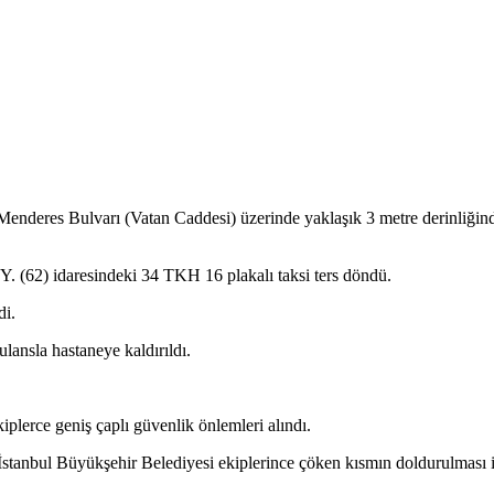
 Menderes Bulvarı (Vatan Caddesi) üzerinde yaklaşık 3 metre derinliğind
 (62) idaresindeki 34 TKH 16 plakalı taksi ters döndü.
di.
lansla hastaneye kaldırıldı.
lerce geniş çaplı güvenlik önlemleri alındı.
e İstanbul Büyükşehir Belediyesi ekiplerince çöken kısmın doldurulması i