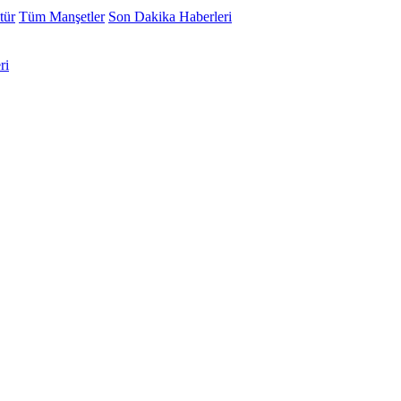
tür
Tüm Manşetler
Son Dakika Haberleri
ri