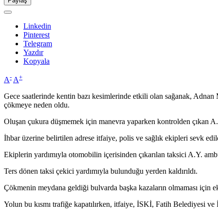
Paylaş
Linkedin
Pinterest
Telegram
Yazdır
Kopyala
-
+
A
A
Gece saatlerinde kentin bazı kesimlerinde etkili olan sağanak, Adnan
çökmeye neden oldu.
Oluşan çukura düşmemek için manevra yaparken kontrolden çıkan A.Y.
İhbar üzerine belirtilen adrese itfaiye, polis ve sağlık ekipleri sevk edil
Ekiplerin yardımıyla otomobilin içerisinden çıkarılan taksici A.Y. ambu
Ters dönen taksi çekici yardımıyla bulunduğu yerden kaldırıldı.
Çökmenin meydana geldiği bulvarda başka kazaların olmaması için ekip
Yolun bu kısmı trafiğe kapatılırken, itfaiye, İSKİ, Fatih Belediyesi v