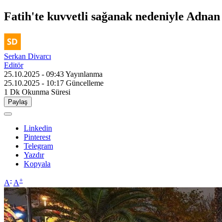
Fatih'te kuvvetli sağanak nedeniyle Adna
Serkan Divarcı
Editör
25.10.2025 - 09:43
Yayınlanma
25.10.2025 - 10:17
Güncelleme
1 Dk
Okunma Süresi
Paylaş
Linkedin
Pinterest
Telegram
Yazdır
Kopyala
-
+
A
A