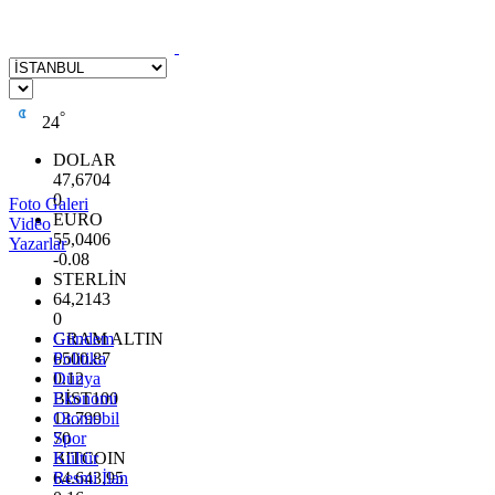
°
24
DOLAR
47,6704
0
Foto Galeri
EURO
Video
55,0406
Yazarlar
-0.08
STERLİN
64,2143
0
GRAM ALTIN
Gündem
6500.87
Politika
0.12
Dünya
BİST100
Ekonomi
13.799
Otomobil
70
Spor
BITCOIN
Kültür
64.643,95
Resmi İlan