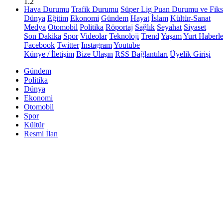
1.2
Hava Durumu
Trafik Durumu
Süper Lig Puan Durumu ve Fiks
Dünya
Eğitim
Ekonomi
Gündem
Hayat
İslam
Kültür-Sanat
Medya
Otomobil
Politika
Röportaj
Sağlık
Seyahat
Siyaset
Son Dakika
Spor
Videolar
Teknoloji
Trend
Yaşam
Yurt Haberle
Facebook
Twitter
Instagram
Youtube
Künye / İletişim
Bize Ulaşın
RSS Bağlantıları
Üyelik Girişi
Gündem
Politika
Dünya
Ekonomi
Otomobil
Spor
Kültür
Resmi İlan