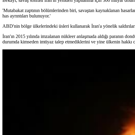
Bekayi, savaş sonrası İran'ın yeniden yapılanma için 300 milyar dolarlı
'Mutabakat zaptının bölümlerinden biri, savaştan kaynaklanan hasarla
has ayrıntıları bulunuyor.'
ABD'nin bölge ülkelerindeki üsleri kullanarak İran'a yönelik saldırılar 
İran'ın 2015 yılında imzalanan nükleer anlaşmada aldığı paranın don
durumda kimseden imtiyaz talep etmediklerini ve yine ülkenin hakkı olan