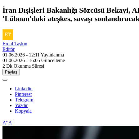
İran Dışişleri Bakanlığı Sözcüsü Bekayi, ABD
'Lübnan'daki ateşkes, savaşı sonlandıracak 
Erdal Taşkın
Editör
01.06.2026 - 12:11
Yayınlanma
01.06.2026 - 16:05
Güncelleme
2 Dk
Okunma Süresi
Paylaş
Linkedin
Pinterest
Telegram
Yazdır
Kopyala
-
+
A
A