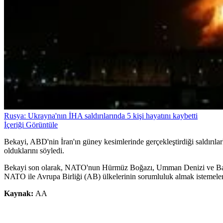
Rusya: Ukrayna'nın İHA saldırılarında 5 kişi hayatını kaybetti
İçeriği Görüntüle
Bekayi, ABD'nin İran'ın güney kesimlerinde gerçekleştirdiği saldırılarl
olduklarını söyledi.
Bekayi son olarak, NATO'nun Hürmüz Boğazı, Umman Denizi ve Basra 
NATO ile Avrupa Birliği (AB) ülkelerinin sorumluluk almak istemeleri 
Kaynak:
AA