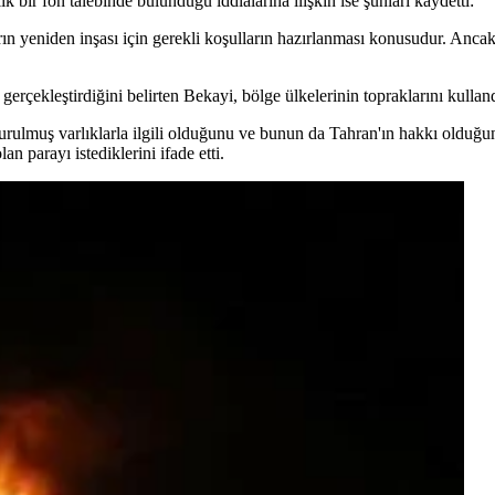
k bir fon talebinde bulunduğu iddialarına ilişkin ise şunları kaydetti:
rın yeniden inşası için gerekli koşulların hazırlanması konusudur. Anc
gerçekleştirdiğini belirten Bekayi, bölge ülkelerinin topraklarını kullan
durulmuş varlıklarla ilgili olduğunu ve bunun da Tahran'ın hakkı olduğ
 parayı istediklerini ifade etti.