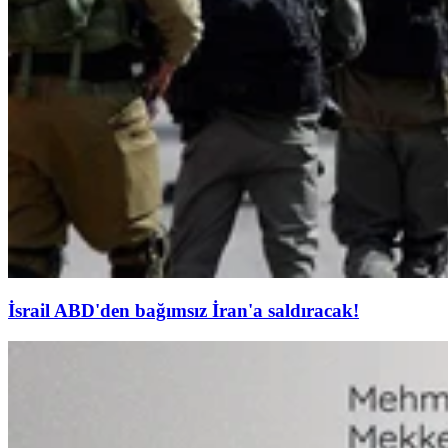
İsrail ABD'den bağımsız İran'a saldıracak!