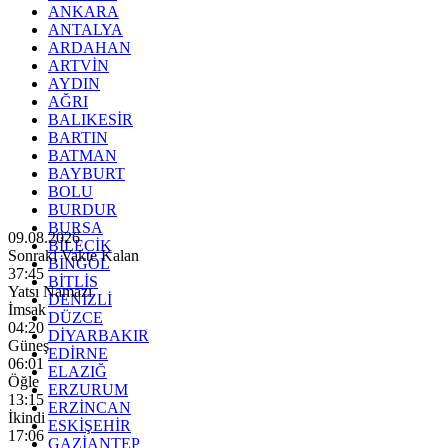
ANKARA
ANTALYA
ARDAHAN
ARTVİN
AYDIN
AĞRI
BALIKESİR
BARTIN
BATMAN
BAYBURT
BOLU
BURDUR
BURSA
09.08.2026
BİLECİK
Sonraki Vakte Kalan
BİNGÖL
37:43
BİTLİS
Yatsı Namazı
DENİZLİ
İmsak
DÜZCE
04:20
DİYARBAKIR
Güneş
EDİRNE
06:01
ELAZIĞ
Öğle
ERZURUM
13:15
ERZİNCAN
İkindi
ESKİŞEHİR
17:06
GAZİANTEP