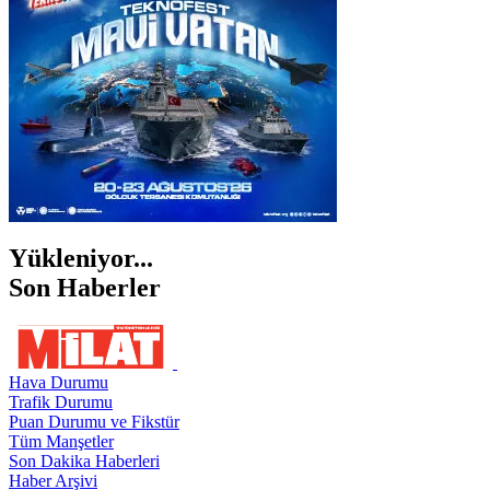
ŞIRNAK
Yükleniyor...
Son Haberler
Hava Durumu
Trafik Durumu
Puan Durumu ve Fikstür
Tüm Manşetler
Son Dakika Haberleri
Haber Arşivi