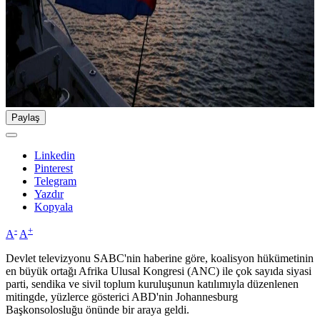
Paylaş
Linkedin
Pinterest
Telegram
Yazdır
Kopyala
-
+
A
A
Devlet televizyonu SABC'nin haberine göre, koalisyon hükümetinin
en büyük ortağı Afrika Ulusal Kongresi (ANC) ile çok sayıda siyasi
parti, sendika ve sivil toplum kuruluşunun katılımıyla düzenlenen
mitingde, yüzlerce gösterici ABD'nin Johannesburg
Başkonsolosluğu önünde bir araya geldi.