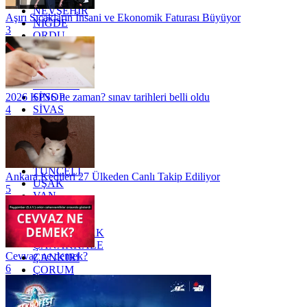
NEVŞEHİR
Aşırı Sıcakların İnsani ve Ekonomik Faturası Büyüyor
NİĞDE
3
ORDU
OSMANİYE
RİZE
SAKARYA
SAMSUN
SİNOP
2026 KPSS ne zaman? sınav tarihleri belli oldu
SİVAS
4
SİİRT
TEKİRDAĞ
TOKAT
TRABZON
TUNCELİ
Ankara Kedileri 27 Ülkeden Canlı Takip Ediliyor
UŞAK
5
VAN
YALOVA
YOZGAT
ZONGULDAK
ÇANAKKALE
Cevvaz ne demek?
ÇANKIRI
6
ÇORUM
İSTANBUL
İZMİR
ŞANLIURFA