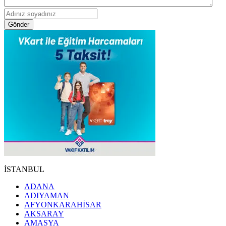
Gönder
İSTANBUL
ADANA
ADIYAMAN
AFYONKARAHİSAR
AKSARAY
AMASYA