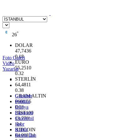
°
26
DOLAR
47,7436
0.18
Foto Galeri
EURO
Video
55,2510
Yazarlar
0.32
STERLİN
64,4811
0.38
GRAM ALTIN
Gündem
6660.55
Politika
0.03
Dünya
BİST100
Ekonomi
13.779
Otomobil
-14
Spor
BITCOIN
Kültür
64.998,24
Resmi İlan