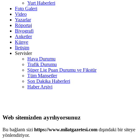
Yurt Haberleri
Foto Galeri
Video
Yazarlar
Röportaj
Biyografi
Anketler
Künye
İletişim
Servisler
Hava Durumu
Trafik Durumu
Süper Lig Puan Durumu ve Fikstür
Tüm Manşetler
Son Dakika Haberleri
Haber Arşivi
Web sitemizden ayrılıyorsunuz
Bu bağlantı sizi
https://www.milatgazetesi.com
dışındaki bir siteye
yönlendiriyor.