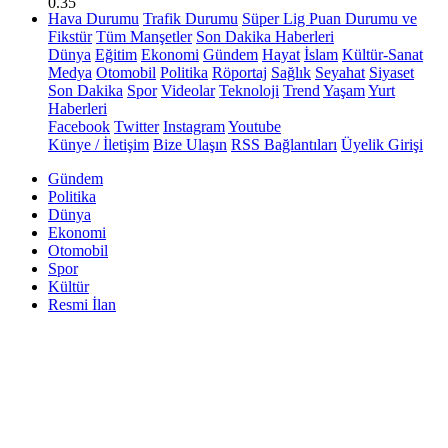
0.35
Hava Durumu
Trafik Durumu
Süper Lig Puan Durumu ve
Fikstür
Tüm Manşetler
Son Dakika Haberleri
Dünya
Eğitim
Ekonomi
Gündem
Hayat
İslam
Kültür-Sanat
Medya
Otomobil
Politika
Röportaj
Sağlık
Seyahat
Siyaset
Son Dakika
Spor
Videolar
Teknoloji
Trend
Yaşam
Yurt
Haberleri
Facebook
Twitter
Instagram
Youtube
Künye / İletişim
Bize Ulaşın
RSS Bağlantıları
Üyelik Girişi
Gündem
Politika
Dünya
Ekonomi
Otomobil
Spor
Kültür
Resmi İlan