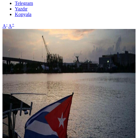
Telegram
Yazdır
Kopyala
-
+
A
A