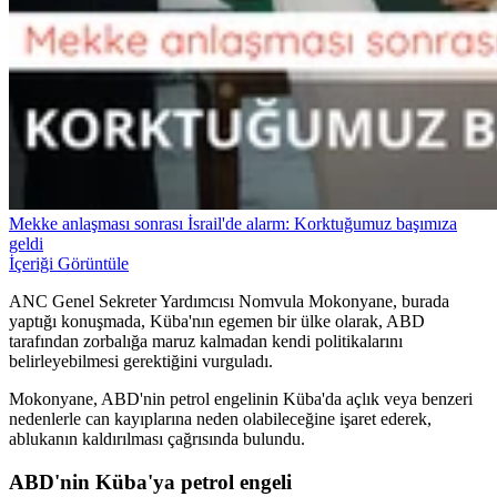
Mekke anlaşması sonrası İsrail'de alarm: Korktuğumuz başımıza
geldi
İçeriği Görüntüle
ANC Genel Sekreter Yardımcısı Nomvula Mokonyane, burada
yaptığı konuşmada, Küba'nın egemen bir ülke olarak, ABD
tarafından zorbalığa maruz kalmadan kendi politikalarını
belirleyebilmesi gerektiğini vurguladı.
Mokonyane, ABD'nin petrol engelinin Küba'da açlık veya benzeri
nedenlerle can kayıplarına neden olabileceğine işaret ederek,
ablukanın kaldırılması çağrısında bulundu.
ABD'nin Küba'ya petrol engeli