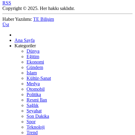
RSS
Copyright © 2025. Her hakkı saklıdır.
Haber Yazılımı:
TE Bilişim
Üst
Ana Sayfa
Kategoriler
Dünya
Eğitim
Ekonomi
Gündem
İslam
Kültür-Sanat
Medya
Otomobil
Politika
Resmi İlan
Sağlık
Seyahat
Son Dakika
Spor
Teknoloji
Trend