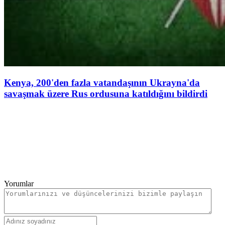
Kenya, 200'den fazla vatandaşının Ukrayna'da
savaşmak üzere Rus ordusuna katıldığını bildirdi
Yorumlar