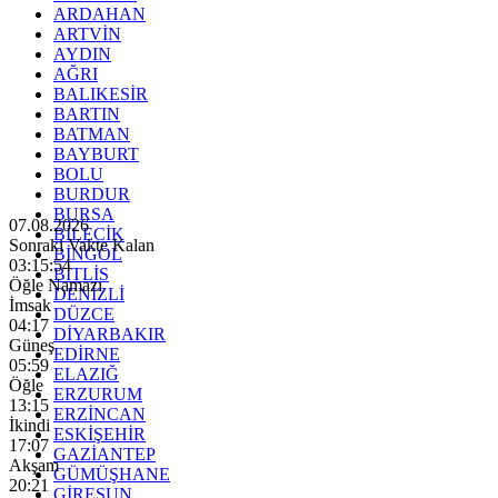
ARDAHAN
ARTVİN
AYDIN
AĞRI
BALIKESİR
BARTIN
BATMAN
BAYBURT
BOLU
BURDUR
BURSA
07.08.2026
BİLECİK
Sonraki Vakte Kalan
BİNGÖL
03:15:53
BİTLİS
Öğle Namazı
DENİZLİ
İmsak
DÜZCE
04:17
DİYARBAKIR
Güneş
EDİRNE
05:59
ELAZIĞ
Öğle
ERZURUM
13:15
ERZİNCAN
İkindi
ESKİŞEHİR
17:07
GAZİANTEP
Akşam
GÜMÜŞHANE
20:21
GİRESUN