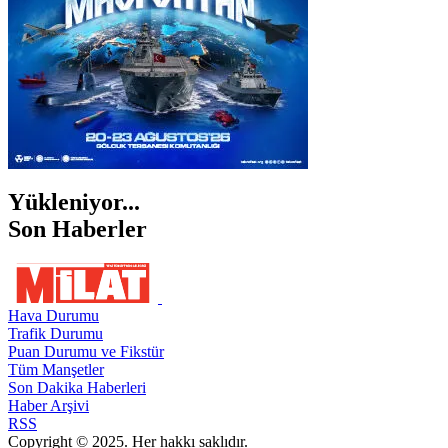
Yükleniyor...
Son Haberler
Hava Durumu
Trafik Durumu
Puan Durumu ve Fikstür
Tüm Manşetler
Son Dakika Haberleri
Haber Arşivi
RSS
Copyright © 2025. Her hakkı saklıdır.