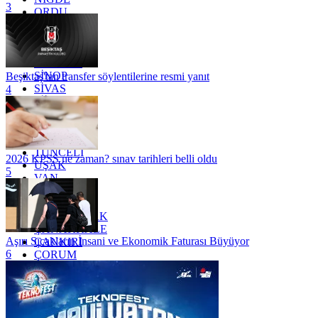
3
ORDU
OSMANİYE
RİZE
SAKARYA
SAMSUN
SİNOP
Beşiktaş'tan transfer söylentilerine resmi yanıt
SİVAS
4
SİİRT
TEKİRDAĞ
TOKAT
TRABZON
TUNCELİ
2026 KPSS ne zaman? sınav tarihleri belli oldu
UŞAK
5
VAN
YALOVA
YOZGAT
ZONGULDAK
ÇANAKKALE
Aşırı Sıcakların İnsani ve Ekonomik Faturası Büyüyor
ÇANKIRI
6
ÇORUM
İSTANBUL
İZMİR
ŞANLIURFA
ŞIRNAK