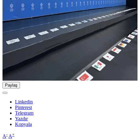
Paylaş
Linkedin
Pinterest
Telegram
Yazdır
Kopyala
-
+
A
A