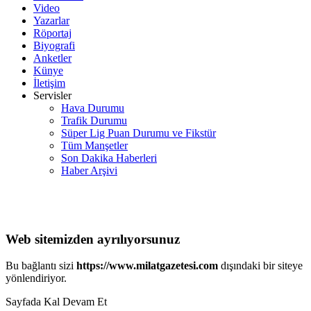
Video
Yazarlar
Röportaj
Biyografi
Anketler
Künye
İletişim
Servisler
Hava Durumu
Trafik Durumu
Süper Lig Puan Durumu ve Fikstür
Tüm Manşetler
Son Dakika Haberleri
Haber Arşivi
Web sitemizden ayrılıyorsunuz
Bu bağlantı sizi
https://www.milatgazetesi.com
dışındaki bir siteye
yönlendiriyor.
Sayfada Kal
Devam Et