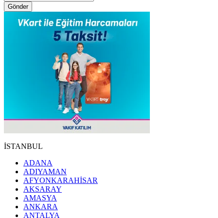
Gönder
İSTANBUL
ADANA
ADIYAMAN
AFYONKARAHİSAR
AKSARAY
AMASYA
ANKARA
ANTALYA