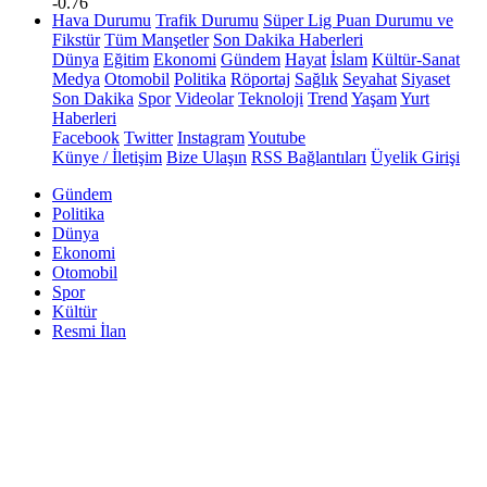
-0.76
Hava Durumu
Trafik Durumu
Süper Lig Puan Durumu ve
Fikstür
Tüm Manşetler
Son Dakika Haberleri
Dünya
Eğitim
Ekonomi
Gündem
Hayat
İslam
Kültür-Sanat
Medya
Otomobil
Politika
Röportaj
Sağlık
Seyahat
Siyaset
Son Dakika
Spor
Videolar
Teknoloji
Trend
Yaşam
Yurt
Haberleri
Facebook
Twitter
Instagram
Youtube
Künye / İletişim
Bize Ulaşın
RSS Bağlantıları
Üyelik Girişi
Gündem
Politika
Dünya
Ekonomi
Otomobil
Spor
Kültür
Resmi İlan