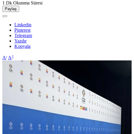
1 Dk
Okunma Süresi
Paylaş
Linkedin
Pinterest
Telegram
Yazdır
Kopyala
-
+
A
A