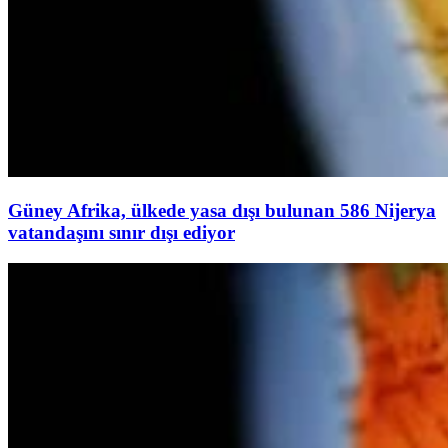
Güney Afrika, ülkede yasa dışı bulunan 586 Nijerya
vatandaşını sınır dışı ediyor