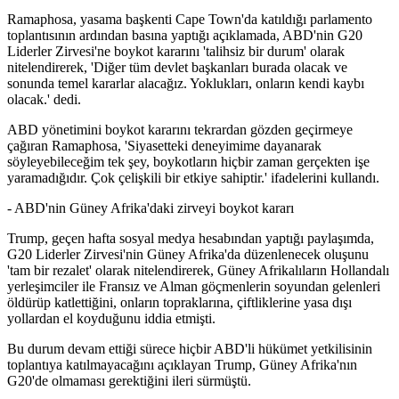
Ramaphosa, yasama başkenti Cape Town'da katıldığı parlamento
toplantısının ardından basına yaptığı açıklamada, ABD'nin G20
Liderler Zirvesi'ne boykot kararını 'talihsiz bir durum' olarak
nitelendirerek, 'Diğer tüm devlet başkanları burada olacak ve
sonunda temel kararlar alacağız. Yoklukları, onların kendi kaybı
olacak.' dedi.
ABD yönetimini boykot kararını tekrardan gözden geçirmeye
çağıran Ramaphosa, 'Siyasetteki deneyimime dayanarak
söyleyebileceğim tek şey, boykotların hiçbir zaman gerçekten işe
yaramadığıdır. Çok çelişkili bir etkiye sahiptir.' ifadelerini kullandı.
- ABD'nin Güney Afrika'daki zirveyi boykot kararı
Trump, geçen hafta sosyal medya hesabından yaptığı paylaşımda,
G20 Liderler Zirvesi'nin Güney Afrika'da düzenlenecek oluşunu
'tam bir rezalet' olarak nitelendirerek, Güney Afrikalıların Hollandalı
yerleşimciler ile Fransız ve Alman göçmenlerin soyundan gelenleri
öldürüp katlettiğini, onların topraklarına, çiftliklerine yasa dışı
yollardan el koyduğunu iddia etmişti.
Bu durum devam ettiği sürece hiçbir ABD'li hükümet yetkilisinin
toplantıya katılmayacağını açıklayan Trump, Güney Afrika'nın
G20'de olmaması gerektiğini ileri sürmüştü.