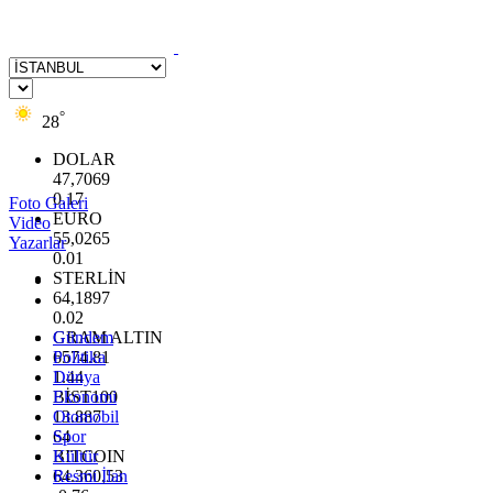
°
28
DOLAR
47,7069
0.17
Foto Galeri
EURO
Video
55,0265
Yazarlar
0.01
STERLİN
64,1897
0.02
GRAM ALTIN
Gündem
6574.81
Politika
1.44
Dünya
BİST100
Ekonomi
13.887
Otomobil
64
Spor
BITCOIN
Kültür
64.360,53
Resmi İlan