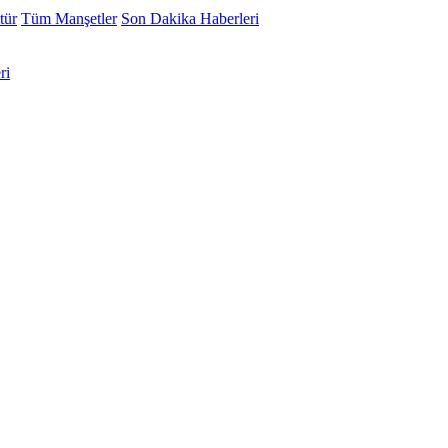
tür
Tüm Manşetler
Son Dakika Haberleri
ri