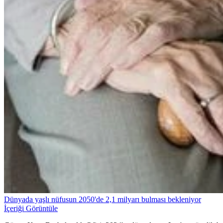
Dünyada yaşlı nüfusun 2050'de 2,1 milyarı bulması bekleniyor
İçeriği Görüntüle