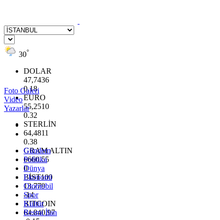
°
30
DOLAR
47,7436
0.18
Foto Galeri
EURO
Video
55,2510
Yazarlar
0.32
STERLİN
64,4811
0.38
GRAM ALTIN
Gündem
6660.55
Politika
0
Dünya
BİST100
Ekonomi
13.779
Otomobil
-14
Spor
BITCOIN
Kültür
64.840,97
Resmi İlan