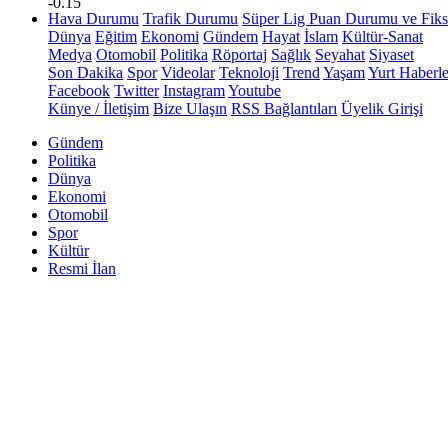
-0.15
Hava Durumu
Trafik Durumu
Süper Lig Puan Durumu ve Fiks
Dünya
Eğitim
Ekonomi
Gündem
Hayat
İslam
Kültür-Sanat
Medya
Otomobil
Politika
Röportaj
Sağlık
Seyahat
Siyaset
Son Dakika
Spor
Videolar
Teknoloji
Trend
Yaşam
Yurt Haberle
Facebook
Twitter
Instagram
Youtube
Künye / İletişim
Bize Ulaşın
RSS Bağlantıları
Üyelik Girişi
Gündem
Politika
Dünya
Ekonomi
Otomobil
Spor
Kültür
Resmi İlan