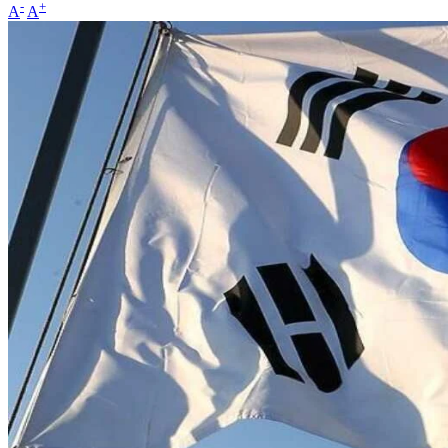
-
+
A
A