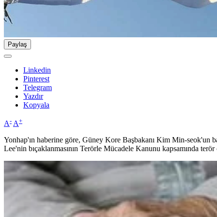
Paylaş
Linkedin
Pinterest
Telegram
Yazdır
Kopyala
-
+
A
A
Yonhap'ın haberine göre, Güney Kore Başbakanı Kim Min-seok'un başk
Lee'nin bıçaklanmasının Terörle Mücadele Kanunu kapsamında terör 