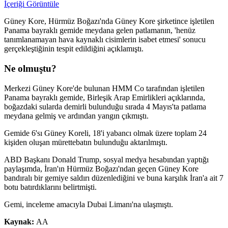
İçeriği Görüntüle
Güney Kore, Hürmüz Boğazı'nda Güney Kore şirketince işletilen
Panama bayraklı gemide meydana gelen patlamanın, 'henüz
tanımlanamayan hava kaynaklı cisimlerin isabet etmesi' sonucu
gerçekleştiğinin tespit edildiğini açıklamıştı.
Ne olmuştu?
Merkezi Güney Kore'de bulunan HMM Co tarafından işletilen
Panama bayraklı gemide, Birleşik Arap Emirlikleri açıklarında,
boğazdaki sularda demirli bulunduğu sırada 4 Mayıs'ta patlama
meydana gelmiş ve ardından yangın çıkmıştı.
Gemide 6'sı Güney Koreli, 18'i yabancı olmak üzere toplam 24
kişiden oluşan mürettebatın bulunduğu aktarılmıştı.
ABD Başkanı Donald Trump, sosyal medya hesabından yaptığı
paylaşımda, İran'ın Hürmüz Boğazı'ndan geçen Güney Kore
bandıralı bir gemiye saldırı düzenlediğini ve buna karşılık İran'a ait 7
botu batırdıklarını belirtmişti.
Gemi, inceleme amacıyla Dubai Limanı'na ulaşmıştı.
Kaynak:
AA