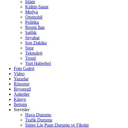
İslam
Kültür-Sanat
Medya
Otomobil
Politika
Resmi İlan
Sağlık
Seyahat
Son Dakika
Spor
Teknoloji
Trend
Yurt Haberleri
Foto Galeri
Video
Yazarlar
Röportaj
Biyografi
Anketler
Künye
İletişim
Servisler
Hava Durumu
Trafik Durumu
Süper Lig Puan Durumu ve Fikstür