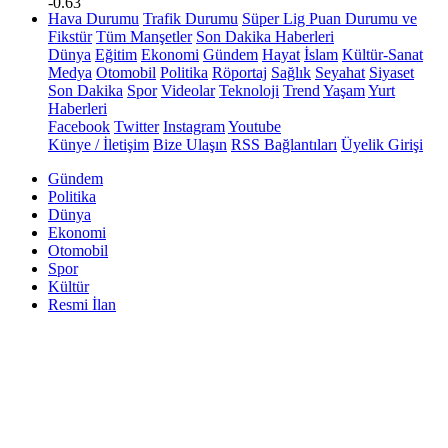
-0.63
Hava Durumu
Trafik Durumu
Süper Lig Puan Durumu ve
Fikstür
Tüm Manşetler
Son Dakika Haberleri
Dünya
Eğitim
Ekonomi
Gündem
Hayat
İslam
Kültür-Sanat
Medya
Otomobil
Politika
Röportaj
Sağlık
Seyahat
Siyaset
Son Dakika
Spor
Videolar
Teknoloji
Trend
Yaşam
Yurt
Haberleri
Facebook
Twitter
Instagram
Youtube
Künye / İletişim
Bize Ulaşın
RSS Bağlantıları
Üyelik Girişi
Gündem
Politika
Dünya
Ekonomi
Otomobil
Spor
Kültür
Resmi İlan