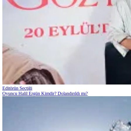
Editörün Seçtiği
Oyuncu Halil Ergün Kimdir? Dolandırıldı mı?