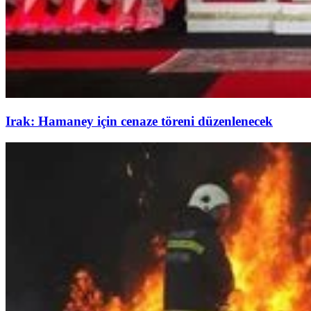
Irak: Hamaney için cenaze töreni düzenlenecek