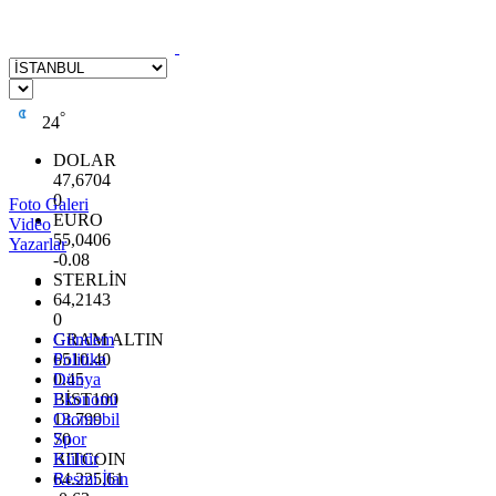
°
24
DOLAR
47,6704
0
Foto Galeri
EURO
Video
55,0406
Yazarlar
-0.08
STERLİN
64,2143
0
GRAM ALTIN
Gündem
6510.40
Politika
0.45
Dünya
BİST100
Ekonomi
13.799
Otomobil
70
Spor
BITCOIN
Kültür
64.225,61
Resmi İlan