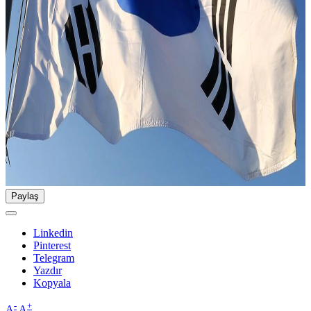
Paylaş
Linkedin
Pinterest
Telegram
Yazdır
Kopyala
-
+
A
A