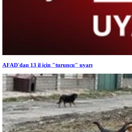
AFAD'dan 13 il için "turuncu" uyarı