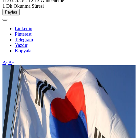
11.05.2026 - 12:13
Güncelleme
1 Dk
Okunma Süresi
Paylaş
Linkedin
Pinterest
Telegram
Yazdır
Kopyala
-
+
A
A