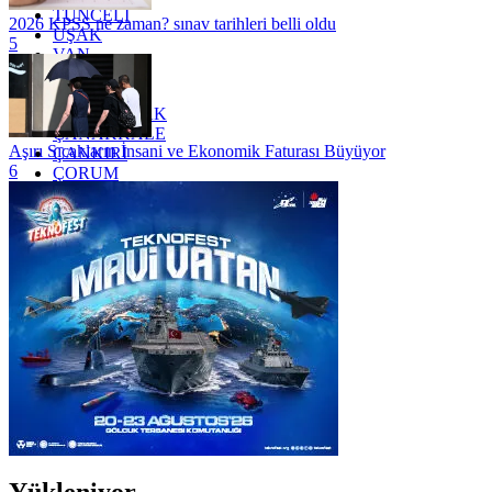
TUNCELİ
2026 KPSS ne zaman? sınav tarihleri belli oldu
UŞAK
5
VAN
YALOVA
YOZGAT
ZONGULDAK
ÇANAKKALE
Aşırı Sıcakların İnsani ve Ekonomik Faturası Büyüyor
ÇANKIRI
6
ÇORUM
İSTANBUL
İZMİR
ŞANLIURFA
ŞIRNAK