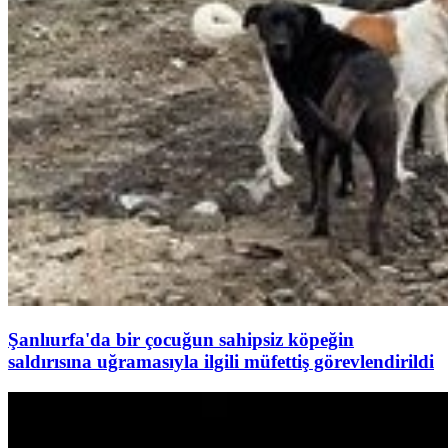
Şanlıurfa'da bir çocuğun sahipsiz köpeğin
saldırısına uğramasıyla ilgili müfettiş görevlendirildi