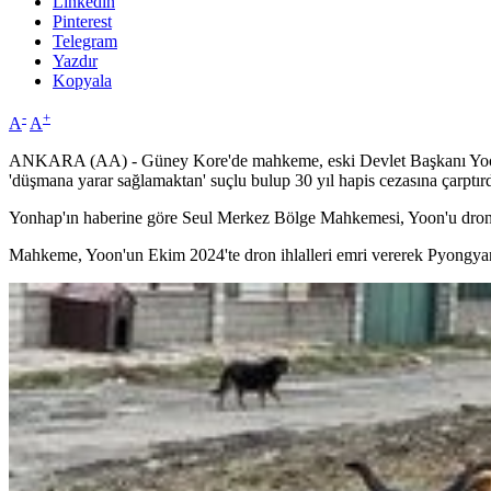
Linkedin
Pinterest
Telegram
Yazdır
Kopyala
-
+
A
A
ANKARA (AA) - Güney Kore'de mahkeme, eski Devlet Başkanı Yoon S
'düşmana yarar sağlamaktan' suçlu bulup 30 yıl hapis cezasına çarptırd
Yonhap'ın haberine göre Seul Merkez Bölge Mahkemesi, Yoon'u dron ih
Mahkeme, Yoon'un Ekim 2024'te dron ihlalleri emri vererek Pyongyang