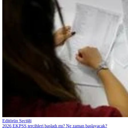
Editörün Seçtiği
2026 EKPSS tercihleri başladı mı? Ne zaman başlayacak?