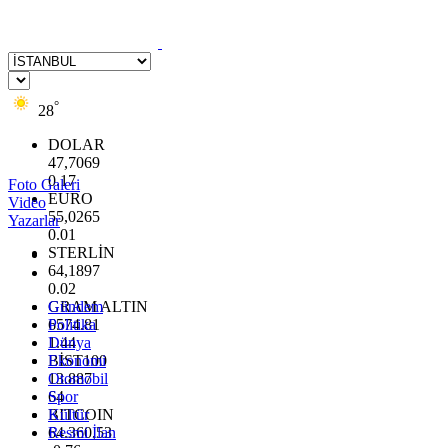
°
28
DOLAR
47,7069
0.17
Foto Galeri
EURO
Video
55,0265
Yazarlar
0.01
STERLİN
64,1897
0.02
GRAM ALTIN
Gündem
6574.81
Politika
1.44
Dünya
BİST100
Ekonomi
13.887
Otomobil
64
Spor
BITCOIN
Kültür
64.360,53
Resmi İlan