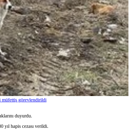
 müfettiş görevlendirildi
caklarını duyurdu.
ıl hapis cezası verildi.