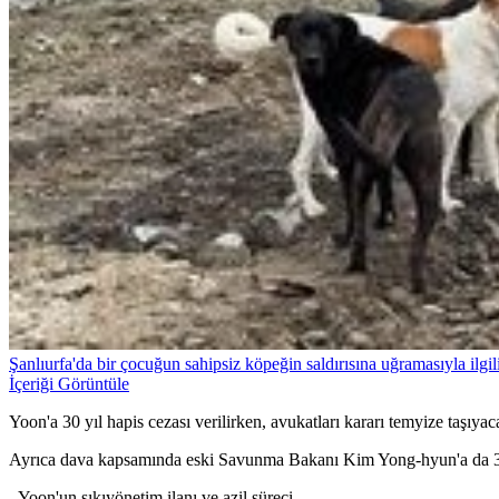
Şanlıurfa'da bir çocuğun sahipsiz köpeğin saldırısına uğramasıyla ilgili
İçeriği Görüntüle
Yoon'a 30 yıl hapis cezası verilirken, avukatları kararı temyize taşıya
Ayrıca dava kapsamında eski Savunma Bakanı Kim Yong-hyun'a da 30 y
- Yoon'un sıkıyönetim ilanı ve azil süreci