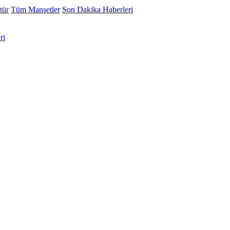
tür
Tüm Manşetler
Son Dakika Haberleri
ri