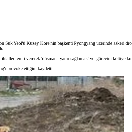
uk Yeol'ü Kuzey Kore'nin başkenti Pyongyang üzerinde askeri dron
ı.
lalleri emri vererek 'düşmana yarar sağlamak' ve 'görevini kötüye kul
'ı provoke ettiğini kaydetti.