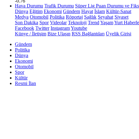
-0.76
Hava Durumu
Trafik Durumu
Süper Lig Puan Durumu ve Fiks
Dünya
Eğitim
Ekonomi
Gündem
Hayat
İslam
Kültür-Sanat
Medya
Otomobil
Politika
Röportaj
Sağlık
Seyahat
Siyaset
Son Dakika
Spor
Videolar
Teknoloji
Trend
Yaşam
Yurt Haberle
Facebook
Twitter
Instagram
Youtube
Künye / İletişim
Bize Ulaşın
RSS Bağlantıları
Üyelik Girişi
Gündem
Politika
Dünya
Ekonomi
Otomobil
Spor
Kültür
Resmi İlan