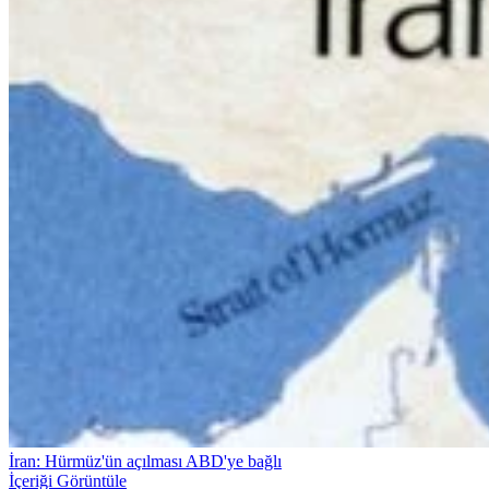
İran: Hürmüz'ün açılması ABD'ye bağlı
İçeriği Görüntüle