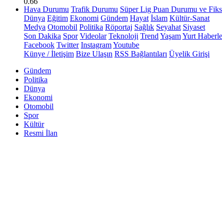
0.66
Hava Durumu
Trafik Durumu
Süper Lig Puan Durumu ve Fiks
Dünya
Eğitim
Ekonomi
Gündem
Hayat
İslam
Kültür-Sanat
Medya
Otomobil
Politika
Röportaj
Sağlık
Seyahat
Siyaset
Son Dakika
Spor
Videolar
Teknoloji
Trend
Yaşam
Yurt Haberle
Facebook
Twitter
Instagram
Youtube
Künye / İletişim
Bize Ulaşın
RSS Bağlantıları
Üyelik Girişi
Gündem
Politika
Dünya
Ekonomi
Otomobil
Spor
Kültür
Resmi İlan