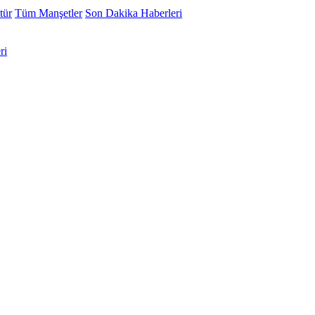
tür
Tüm Manşetler
Son Dakika Haberleri
ri