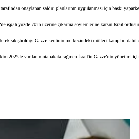
rafından onaylanan saldırı planlarının uygulanması için baskı yaparken
 işgali yüzde 70'in üzerine çıkarma söylemlerine karşın İsrail ordusun
dilerek sıkıştırıldığı Gazze kentinin merkezindeki mülteci kampları dah
2025'te varılan mutabakata rağmen İsrail'in Gazze'nin yönetimi için F