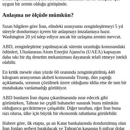
uygun bir zemin olduğu görüşünde.
Anlaşma ne ölçüde mümkün?
Sızan bilgilere göre İran, elindeki uranyumu zenginleştirmeyi 5 yıl
süreyle dondurmayı içeren bir anlaşmayı imzalamaya hazır.
Washington 20 yıl talep ediyor ancak bir uzlaşma zemini mevcut.
ABD, zenginleştirme yapılmayacak sürenin uzunluğu konusundaki
ödünleri, Uluslararası Atom Enerjisi Ajansı'nı (UAEA) kapsayan
daha sıkı bir dış denetim mekanizması dayatarak telafi etmeye istekli
olabilir.
En kritik mesele olan yüzde 60 oranında zenginleştirilmiş 440
kilogram uranyumun akıbeti konusunda Trump, dün yaptığı
açıklamada, sorunun çözülmek üzere olduğunu iddia etse de tam bir
mutabakata varılamadığı görülüyor.
ABD bunların İran dışına çıkarılmasında ısrar edecek gibi
görünürken, Tahran ise çeşitli bahaneler sunarak bunu mümkün
olduğunca geciktirmeye çalışabilir. Diğer taraftan, eğer İran buna
razı olursa, ülke için büyük bir ekonomik rahatlama görülebilir.
Habere göre, ilk etapta, şu an Katar bankalarında dondurulmuş olan
İran fonları serbest bırakılacak ve Tahran'ın kasasına 6 milyar dolar