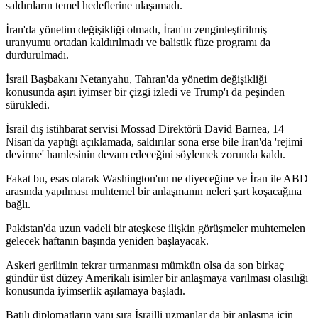
saldırıların temel hedeflerine ulaşamadı.
İran'da yönetim değişikliği olmadı, İran'ın zenginleştirilmiş
uranyumu ortadan kaldırılmadı ve balistik füze programı da
durdurulmadı.
İsrail Başbakanı Netanyahu, Tahran'da yönetim değişikliği
konusunda aşırı iyimser bir çizgi izledi ve Trump'ı da peşinden
sürükledi.
İsrail dış istihbarat servisi Mossad Direktörü David Barnea, 14
Nisan'da yaptığı açıklamada, saldırılar sona erse bile İran'da 'rejimi
devirme' hamlesinin devam edeceğini söylemek zorunda kaldı.
Fakat bu, esas olarak Washington'un ne diyeceğine ve İran ile ABD
arasında yapılması muhtemel bir anlaşmanın neleri şart koşacağına
bağlı.
Pakistan'da uzun vadeli bir ateşkese ilişkin görüşmeler muhtemelen
gelecek haftanın başında yeniden başlayacak.
Askeri gerilimin tekrar tırmanması mümkün olsa da son birkaç
gündür üst düzey Amerikalı isimler bir anlaşmaya varılması olasılığı
konusunda iyimserlik aşılamaya başladı.
Batılı diplomatların yanı sıra İsrailli uzmanlar da bir anlaşma için