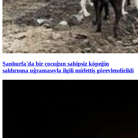
Şanlıurfa'da bir çocuğun sahipsiz köpeğin
saldırısına uğramasıyla ilgili müfettiş görevlendirildi