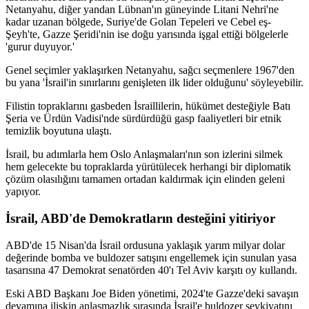
Netanyahu, diğer yandan Lübnan'ın güneyinde Litani Nehri'ne
kadar uzanan bölgede, Suriye'de Golan Tepeleri ve Cebel eş-
Şeyh'te, Gazze Şeridi'nin ise doğu yarısında işgal ettiği bölgelerle
'gurur duyuyor.'
Genel seçimler yaklaşırken Netanyahu, sağcı seçmenlere 1967'den
bu yana 'İsrail'in sınırlarını genişleten ilk lider olduğunu' söyleyebilir.
Filistin topraklarını gasbeden İsraillilerin, hükümet desteğiyle Batı
Şeria ve Ürdün Vadisi'nde sürdürdüğü gasp faaliyetleri bir etnik
temizlik boyutuna ulaştı.
İsrail, bu adımlarla hem Oslo Anlaşmaları'nın son izlerini silmek
hem gelecekte bu topraklarda yürütülecek herhangi bir diplomatik
çözüm olasılığını tamamen ortadan kaldırmak için elinden geleni
yapıyor.
İsrail, ABD'de Demokratların desteğini yitiriyor
ABD'de 15 Nisan'da İsrail ordusuna yaklaşık yarım milyar dolar
değerinde bomba ve buldozer satışını engellemek için sunulan yasa
tasarısına 47 Demokrat senatörden 40'ı Tel Aviv karşıtı oy kullandı.
Eski ABD Başkanı Joe Biden yönetimi, 2024'te Gazze'deki savaşın
devamına ilişkin anlaşmazlık sırasında İsrail'e buldozer sevkiyatını