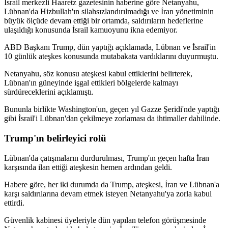
İsrail merkezli Haaretz gazetesinin haberine göre Netanyahu,
Lübnan'da Hizbullah'ın silahsızlandırılmadığı ve İran yönetiminin
büyük ölçüde devam ettiği bir ortamda, saldırıların hedeflerine
ulaşıldığı konusunda İsrail kamuoyunu ikna edemiyor.
ABD Başkanı Trump, dün yaptığı açıklamada, Lübnan ve İsrail'in
10 günlük ateşkes konusunda mutabakata vardıklarını duyurmuştu.
Netanyahu, söz konusu ateşkesi kabul ettiklerini belirterek,
Lübnan'ın güneyinde işgal ettikleri bölgelerde kalmayı
sürdüreceklerini açıklamıştı.
Bununla birlikte Washington'un, geçen yıl Gazze Şeridi'nde yaptığı
gibi İsrail'i Lübnan'dan çekilmeye zorlaması da ihtimaller dahilinde.
Trump'ın belirleyici rolü
Lübnan'da çatışmaların durdurulması, Trump'ın geçen hafta İran
karşısında ilan ettiği ateşkesin hemen ardından geldi.
Habere göre, her iki durumda da Trump, ateşkesi, İran ve Lübnan'a
karşı saldırılarına devam etmek isteyen Netanyahu'ya zorla kabul
ettirdi.
Güvenlik kabinesi üyeleriyle dün yapılan telefon görüşmesinde