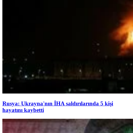
Rusya: Ukrayna'nın İHA saldırılarında 5 kişi
hayatını kaybetti