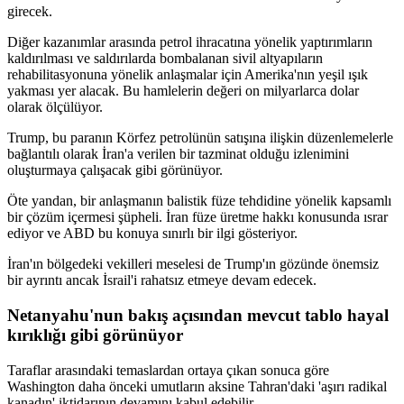
girecek.
Diğer kazanımlar arasında petrol ihracatına yönelik yaptırımların
kaldırılması ve saldırılarda bombalanan sivil altyapıların
rehabilitasyonuna yönelik anlaşmalar için Amerika'nın yeşil ışık
yakması yer alacak. Bu hamlelerin değeri on milyarlarca dolar
olarak ölçülüyor.
Trump, bu paranın Körfez petrolünün satışına ilişkin düzenlemelerle
bağlantılı olarak İran'a verilen bir tazminat olduğu izlenimini
oluşturmaya çalışacak gibi görünüyor.
Öte yandan, bir anlaşmanın balistik füze tehdidine yönelik kapsamlı
bir çözüm içermesi şüpheli. İran füze üretme hakkı konusunda ısrar
ediyor ve ABD bu konuya sınırlı bir ilgi gösteriyor.
İran'ın bölgedeki vekilleri meselesi de Trump'ın gözünde önemsiz
bir ayrıntı ancak İsrail'i rahatsız etmeye devam edecek.
Netanyahu'nun bakış açısından mevcut tablo hayal
kırıklığı gibi görünüyor
Taraflar arasındaki temaslardan ortaya çıkan sonuca göre
Washington daha önceki umutların aksine Tahran'daki 'aşırı radikal
kanadın' iktidarının devamını kabul edebilir.