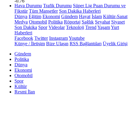
-0.76
Hava Durumu
Trafik Durumu
Süper Lig Puan Durumu ve
Fikstür
Tüm Manşetler
Son Dakika Haberleri
Dünya
Eğitim
Ekonomi
Gündem
Hayat
İslam
Kültür-Sanat
Medya
Otomobil
Politika
Röportaj
Sağlık
Seyahat
Siyaset
Son Dakika
Spor
Videolar
Teknoloji
Trend
Yaşam
Yurt
Haberleri
Facebook
Twitter
Instagram
Youtube
Künye / İletişim
Bize Ulaşın
RSS Bağlantıları
Üyelik Girişi
Gündem
Politika
Dünya
Ekonomi
Otomobil
Spor
Kültür
Resmi İlan