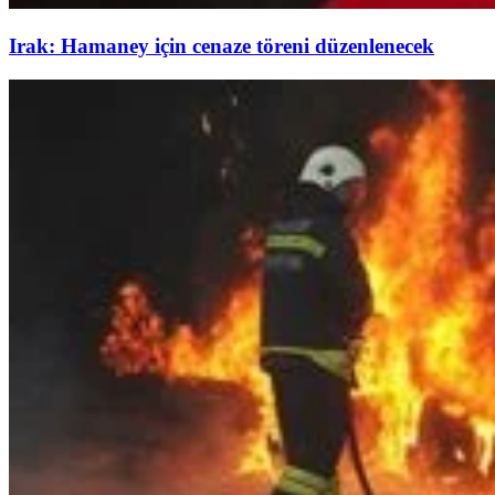
Irak: Hamaney için cenaze töreni düzenlenecek