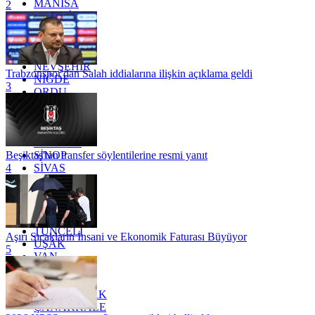
MANİSA
2
MARDİN
MERSİN
MUĞLA
MUŞ
NEVŞEHİR
Trabzonspor'dan Salah iddialarına ilişkin açıklama geldi
NİĞDE
3
ORDU
OSMANİYE
RİZE
SAKARYA
SAMSUN
SİNOP
Beşiktaş'tan transfer söylentilerine resmi yanıt
SİVAS
4
SİİRT
TEKİRDAĞ
TOKAT
TRABZON
TUNCELİ
Aşırı Sıcakların İnsani ve Ekonomik Faturası Büyüyor
UŞAK
5
VAN
YALOVA
YOZGAT
ZONGULDAK
ÇANAKKALE