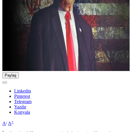
Paylaş
Linkedin
Pinterest
Telegram
Yazdır
Kopyala
-
+
A
A