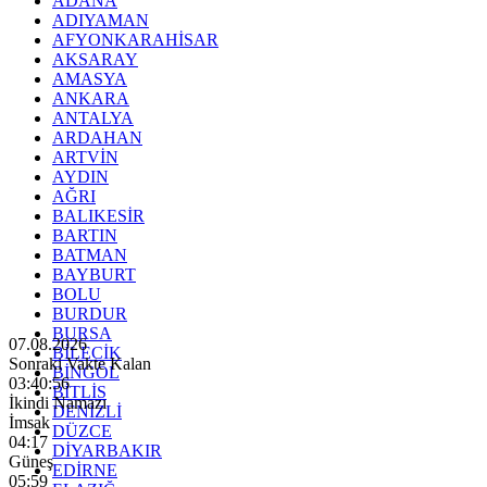
ADANA
ADIYAMAN
AFYONKARAHİSAR
AKSARAY
AMASYA
ANKARA
ANTALYA
ARDAHAN
ARTVİN
AYDIN
AĞRI
BALIKESİR
BARTIN
BATMAN
BAYBURT
BOLU
BURDUR
BURSA
07.08.2026
BİLECİK
Sonraki Vakte Kalan
BİNGÖL
03:40:54
BİTLİS
İkindi Namazı
DENİZLİ
İmsak
DÜZCE
04:17
DİYARBAKIR
Güneş
EDİRNE
05:59