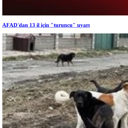
AFAD'dan 13 il için "turuncu" uyarı