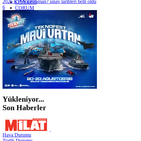
2026 KPSS ne zaman? sınav tarihleri belli oldu
ÇANKIRI
6
ÇORUM
İSTANBUL
İZMİR
ŞANLIURFA
ŞIRNAK
Yükleniyor...
Son Haberler
Hava Durumu
Trafik Durumu