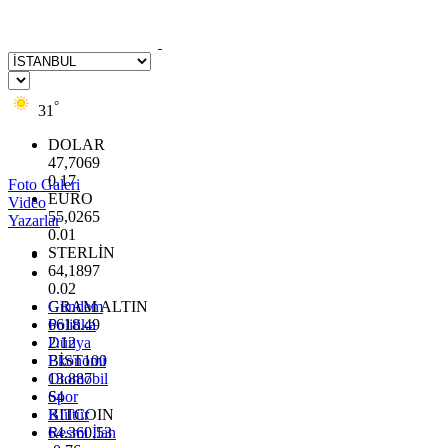
°
31
DOLAR
47,7069
0.17
Foto Galeri
EURO
Video
55,0265
Yazarlar
0.01
STERLİN
64,1897
0.02
GRAM ALTIN
Gündem
6618.49
Politika
2.12
Dünya
BİST100
Ekonomi
13.887
Otomobil
64
Spor
BITCOIN
Kültür
64.360,53
Resmi İlan