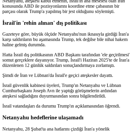
Netanyahu, ateşkesi kabul etmenin, İsrail'in ana meselesi olan İran
konusunda ABD ile pozisyonlarını koordine etme çabasının bir
parçası olarak Trump'a yapılmış bir jest olduğunu söylemişti.
İsrail'in 'rehin alınan' dış politikası
Gazeteye göre, büyük ölçüde Netanyahu'nun iknasıyla girdiği İran'a
karşı saldırıların bu aşamasında Trump, tek değilse bile nihai hakem
haline gelmiş durumda.
Hatta İsrail dış politikasının ABD Başkanı tarafından 'ele geçirilmesi'
somut gerçeklere dayanıyor. Trump, İsrail'i Haziran 2025'te de İran'a
düzenlenen 12 günlük saldırıları sonuçlandırmaya zorlamıştı.
Şimdi de İran ve Lübnan'da İsrail'e geçici ateşkesler dayattı.
İsrail güvenlik kabinesi üyeleri, Trump'ın Netanyahu ve Lübnan
Cumhurbaşkanı Joseph Avn ile yaptığı görüşmelerin ardından
ateşkesi sağladığını duyurmasından sonra bilgilendirildi.
İsrail vatandaşları da durumu Trump'ın açıklamasından öğrendi.
Netanyahu hedeflerine ulaşamadı
Netanyahu, 28 Şubat'ta ana hatlarını çizdiği İran'a yönelik