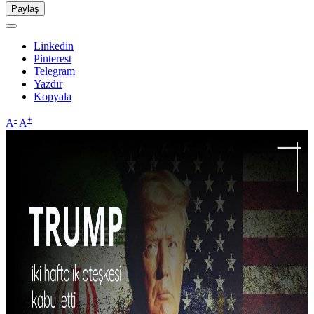
Paylaş
Linkedin
Pinterest
Telegram
Yazdır
Kopyala
-
+
A
A