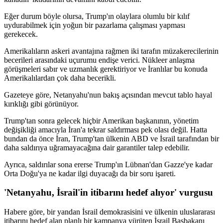
Eğer durum böyle olursa, Trump'ın olaylara olumlu bir kılıf
uydurabilmek için yoğun bir pazarlama çalışması yapması
gerekecek.
Amerikalıların askeri avantajına rağmen iki tarafın müzakerecilerinin
becerileri arasındaki uçurumu endişe verici. Nükleer anlaşma
görüşmeleri sabır ve uzmanlık gerektiriyor ve İranlılar bu konuda
Amerikalılardan çok daha becerikli.
Gazeteye göre, Netanyahu'nun bakış açısından mevcut tablo hayal
kırıklığı gibi görünüyor.
Trump'tan sonra gelecek hiçbir Amerikan başkanının, yönetim
değişikliği amacıyla İran'a tekrar saldırması pek olası değil. Hatta
bundan da önce İran, Trump'tan ülkenin ABD ve İsrail tarafından bir
daha saldırıya uğramayacağına dair garantiler talep edebilir.
Ayrıca, saldırılar sona ererse Trump'ın Lübnan'dan Gazze'ye kadar
Orta Doğu'ya ne kadar ilgi duyacağı da bir soru işareti.
'Netanyahu, İsrail'in itibarını hedef alıyor' vurgusu
Habere göre, bir yandan İsrail demokrasisini ve ülkenin uluslararası
itibarını hedef alan planlı bir kampanya yürüten İsrail Başbakanı