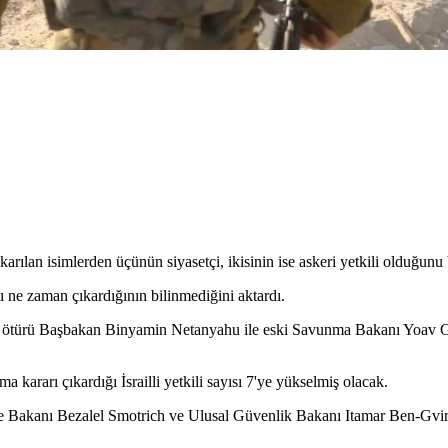
ılan isimlerden üçünün siyasetçi, ikisinin ise askeri yetkili olduğunu be
ne zaman çıkardığının bilinmediğini aktardı.
dan ötürü Başbakan Binyamin Netanyahu ile eski Savunma Bakanı Yoav G
rarı çıkardığı İsrailli yetkili sayısı 7'ye yükselmiş olacak.
aliye Bakanı Bezalel Smotrich ve Ulusal Güvenlik Bakanı Itamar Ben-Gv