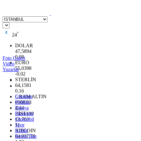
°
24
DOLAR
47,5894
0.08
Foto Galeri
EURO
Video
55,0398
Yazarlar
-0.02
STERLİN
64,1581
0.16
GRAM ALTIN
Gündem
6508.83
Politika
4.44
Dünya
BİST100
Ekonomi
13.703
Otomobil
11
Spor
BITCOIN
Kültür
64.927,78
Resmi İlan