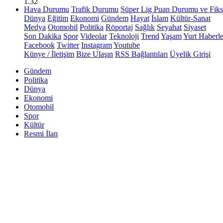
1.32
Hava Durumu
Trafik Durumu
Süper Lig Puan Durumu ve Fiks
Dünya
Eğitim
Ekonomi
Gündem
Hayat
İslam
Kültür-Sanat
Medya
Otomobil
Politika
Röportaj
Sağlık
Seyahat
Siyaset
Son Dakika
Spor
Videolar
Teknoloji
Trend
Yaşam
Yurt Haberle
Facebook
Twitter
Instagram
Youtube
Künye / İletişim
Bize Ulaşın
RSS Bağlantıları
Üyelik Girişi
Gündem
Politika
Dünya
Ekonomi
Otomobil
Spor
Kültür
Resmi İlan