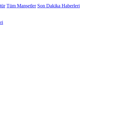
tür
Tüm Manşetler
Son Dakika Haberleri
ri