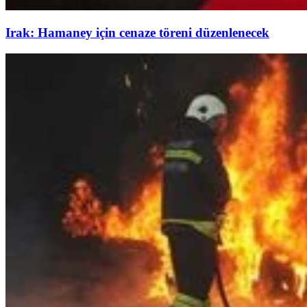
Irak: Hamaney için cenaze töreni düzenlenecek