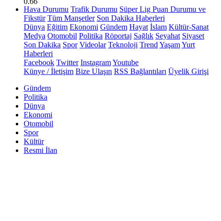
0.66
Hava Durumu
Trafik Durumu
Süper Lig Puan Durumu ve
Fikstür
Tüm Manşetler
Son Dakika Haberleri
Dünya
Eğitim
Ekonomi
Gündem
Hayat
İslam
Kültür-Sanat
Medya
Otomobil
Politika
Röportaj
Sağlık
Seyahat
Siyaset
Son Dakika
Spor
Videolar
Teknoloji
Trend
Yaşam
Yurt
Haberleri
Facebook
Twitter
Instagram
Youtube
Künye / İletişim
Bize Ulaşın
RSS Bağlantıları
Üyelik Girişi
Gündem
Politika
Dünya
Ekonomi
Otomobil
Spor
Kültür
Resmi İlan