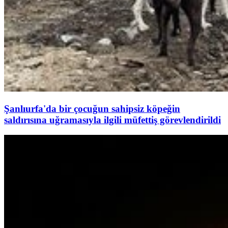
Şanlıurfa'da bir çocuğun sahipsiz köpeğin
saldırısına uğramasıyla ilgili müfettiş görevlendirildi