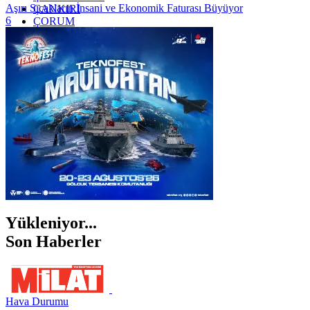
Aşırı Sıcakların İnsani ve Ekonomik Faturası Büyüyor
ÇANKIRI
6
ÇORUM
İSTANBUL
İZMİR
ŞANLIURFA
ŞIRNAK
Yükleniyor...
Son Haberler
Hava Durumu