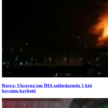
Rusya: Ukrayna'nın İHA saldırılarında 5 kişi
hayatını kaybetti