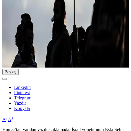
Paylaş
Linkedin
Pinterest
Telegram
Yazdır
Kopyala
-
+
A
A
Hamas'tan yapılan yazılı açıklamada, İsrail yönetiminin Eski Şehir