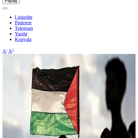
Paylaş
Linkedin
Pinterest
Telegram
Yazdır
Kopyala
-
+
A
A