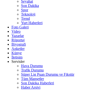
Seyahat
Son Dakika
Spor
Teknoloji
Trend
Yurt Haberleri
Foto Galeri
Video
Yazarlar
Röportaj
Biyografi
Anketler
Künye
İletişim
Servisler
Hava Durumu
Trafik Durumu
Süper Lig Puan Durumu ve Fikstür
Tüm Manşetler
Son Dakika Haberleri
Haber Arşivi