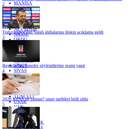
MANİSA
2
MARDİN
MERSİN
MUĞLA
MUŞ
NEVŞEHİR
Trabzonspor'dan Salah iddialarına ilişkin açıklama geldi
NİĞDE
3
ORDU
OSMANİYE
RİZE
SAKARYA
SAMSUN
SİNOP
Beşiktaş'tan transfer söylentilerine resmi yanıt
SİVAS
4
SİİRT
TEKİRDAĞ
TOKAT
TRABZON
TUNCELİ
2026 KPSS ne zaman? sınav tarihleri belli oldu
UŞAK
5
VAN
YALOVA
YOZGAT
ZONGULDAK
ÇANAKKALE