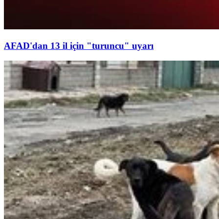
AFAD'dan 13 il için "turuncu" uyarı