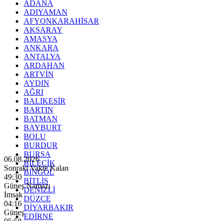
ADANA
ADIYAMAN
AFYONKARAHİSAR
AKSARAY
AMASYA
ANKARA
ANTALYA
ARDAHAN
ARTVİN
AYDIN
AĞRI
BALIKESİR
BARTIN
BATMAN
BAYBURT
BOLU
BURDUR
BURSA
06.08.2026
BİLECİK
Sonraki Vakte Kalan
BİNGÖL
49:28
BİTLİS
Güneş Namazı
DENİZLİ
İmsak
DÜZCE
04:16
DİYARBAKIR
Güneş
EDİRNE