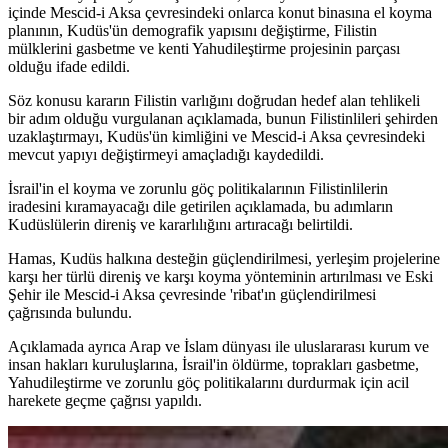
içinde Mescid-i Aksa çevresindeki onlarca konut binasına el koyma
planının, Kudüs'ün demografik yapısını değiştirme, Filistin
mülklerini gasbetme ve kenti Yahudileştirme projesinin parçası
olduğu ifade edildi.
Söz konusu kararın Filistin varlığını doğrudan hedef alan tehlikeli
bir adım olduğu vurgulanan açıklamada, bunun Filistinlileri şehirden
uzaklaştırmayı, Kudüs'ün kimliğini ve Mescid-i Aksa çevresindeki
mevcut yapıyı değiştirmeyi amaçladığı kaydedildi.
İsrail'in el koyma ve zorunlu göç politikalarının Filistinlilerin
iradesini kıramayacağı dile getirilen açıklamada, bu adımların
Kudüslülerin direniş ve kararlılığını artıracağı belirtildi.
Hamas, Kudüs halkına desteğin güçlendirilmesi, yerleşim projelerine
karşı her türlü direniş ve karşı koyma yönteminin artırılması ve Eski
Şehir ile Mescid-i Aksa çevresinde 'ribat'ın güçlendirilmesi
çağrısında bulundu.
Açıklamada ayrıca Arap ve İslam dünyası ile uluslararası kurum ve
insan hakları kuruluşlarına, İsrail'in öldürme, toprakları gasbetme,
Yahudileştirme ve zorunlu göç politikalarını durdurmak için acil
harekete geçme çağrısı yapıldı.