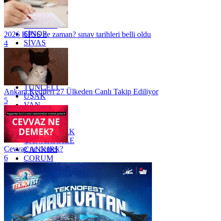
RİZE
SAKARYA
SAMSUN
SİNOP
2026 KPSS ne zaman? sınav tarihleri belli oldu
SİVAS
4
SİİRT
TEKİRDAĞ
TOKAT
TRABZON
TUNCELİ
Ankara Kedileri 27 Ülkeden Canlı Takip Ediliyor
UŞAK
5
VAN
YALOVA
YOZGAT
ZONGULDAK
ÇANAKKALE
Cevvaz ne demek?
ÇANKIRI
6
ÇORUM
İSTANBUL
İZMİR
ŞANLIURFA
ŞIRNAK