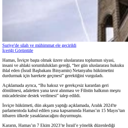
Suriye'de silah ve mühimmat ele geçirildi
İçeriği Görüntüle
Hamas, İsviçre başta olmak üzere uluslararası toplumun siyasi,
insani ve ahlaki sorumlulukları gereği, “her gün uluslararası hukuku
ihlal eden (İsrail Başbakanı Binyamin) Netanyahu hükümetini
durdurmak için harekete geçmesi” gerektiğini vurguladı.
Açıklamada ayrıca, “Bu haksız ve gerekçesiz karardan geri
dönülmesi, adaletten yana tavır alınması ve Filistin halkının meşru
mücadelesine destek verilmesi” talep edildi.
İsviçre hükümeti, dün akşam yaptığı açıklamada, Aralık 2024'te
parlamentoda kabul edilen yasa kapsamında Hamas’ın 15 Mayıs’tan
itibaren ülkede yasaklanacağını duyurmuştu.
Kararın, Hamas’ın 7 Ekim 2023’te İsrail’e yönelik düzenlediği