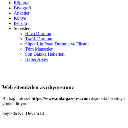
Röportaj
Biyografi
Anketler
Künye
İletişim
Servisler
Hava Durumu
Trafik Durumu
Süper Lig Puan Durumu ve Fikstür
Tüm Manşetler
Son Dakika Haberleri
Haber Arşivi
Web sitemizden ayrılıyorsunuz
Bu bağlantı sizi
https://www.milatgazetesi.com
dışındaki bir siteye
yönlendiriyor.
Sayfada Kal
Devam Et