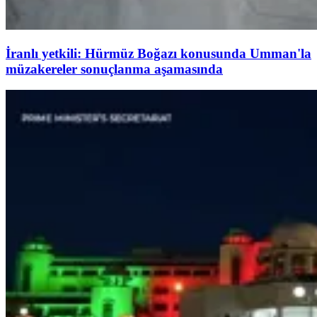
İranlı yetkili: Hürmüz Boğazı konusunda Umman'la
müzakereler sonuçlanma aşamasında