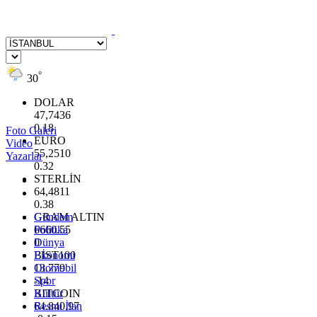
°
30
DOLAR
47,7436
0.18
Foto Galeri
EURO
Video
55,2510
Yazarlar
0.32
STERLİN
64,4811
0.38
GRAM ALTIN
Gündem
6660.55
Politika
0
Dünya
BİST100
Ekonomi
13.779
Otomobil
-14
Spor
BITCOIN
Kültür
64.840,97
Resmi İlan