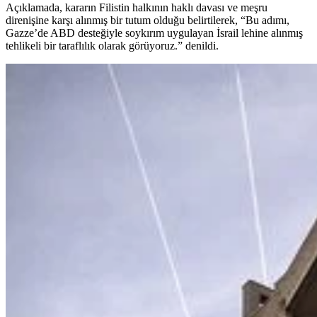
Açıklamada, kararın Filistin halkının haklı davası ve meşru
direnişine karşı alınmış bir tutum olduğu belirtilerek, “Bu adımı,
Gazze’de ABD desteğiyle soykırım uygulayan İsrail lehine alınmış
tehlikeli bir taraflılık olarak görüyoruz.” denildi.