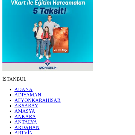
İSTANBUL
ADANA
ADIYAMAN
AFYONKARAHİSAR
AKSARAY
AMASYA
ANKARA
ANTALYA
ARDAHAN
ARTVİN