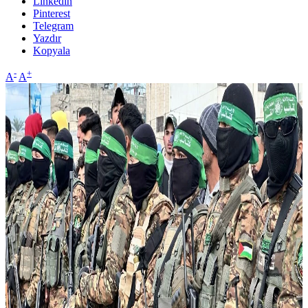
Linkedin
Pinterest
Telegram
Yazdır
Kopyala
-
+
A
A