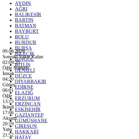
AYDIN
AĞRI
BALIKESİR
BARTIN
BATMAN
BAYBURT
BOLU
BURDUR
BURSA
09.08.2026
BİLECİK
Sonraki Vakte Kalan
BİNGÖL
02:09:23
BİTLİS
Öğle Namazı
DENİZLİ
İmsak
DÜZCE
04:20
DİYARBAKIR
Güneş
EDİRNE
06:01
ELAZIĞ
Öğle
ERZURUM
13:15
ERZİNCAN
İkindi
ESKİŞEHİR
17:06
GAZİANTEP
Akşam
GÜMÜŞHANE
20:19
GİRESUN
Yatsı
HAKKARİ
21:52
HATAY