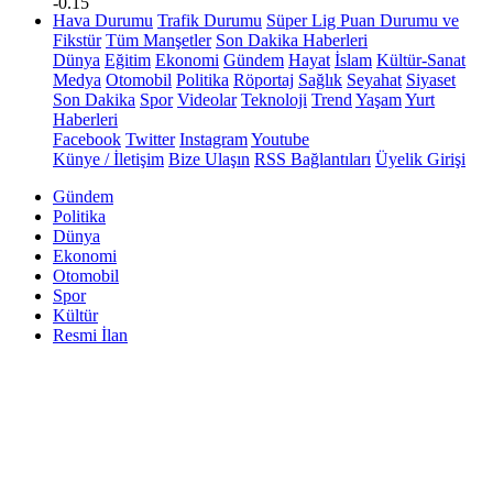
-0.15
Hava Durumu
Trafik Durumu
Süper Lig Puan Durumu ve
Fikstür
Tüm Manşetler
Son Dakika Haberleri
Dünya
Eğitim
Ekonomi
Gündem
Hayat
İslam
Kültür-Sanat
Medya
Otomobil
Politika
Röportaj
Sağlık
Seyahat
Siyaset
Son Dakika
Spor
Videolar
Teknoloji
Trend
Yaşam
Yurt
Haberleri
Facebook
Twitter
Instagram
Youtube
Künye / İletişim
Bize Ulaşın
RSS Bağlantıları
Üyelik Girişi
Gündem
Politika
Dünya
Ekonomi
Otomobil
Spor
Kültür
Resmi İlan