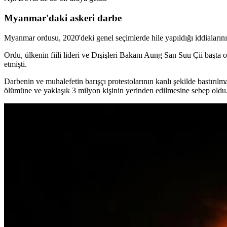
Myanmar'daki askeri darbe
Myanmar ordusu, 2020'deki genel seçimlerde hile yapıldığı iddiaların
Ordu, ülkenin fiili lideri ve Dışişleri Bakanı Aung San Suu Çii başta ol
etmişti.
Darbenin ve muhalefetin barışçı protestolarının kanlı şekilde bastırılm
ölümüne ve yaklaşık 3 milyon kişinin yerinden edilmesine sebep oldu