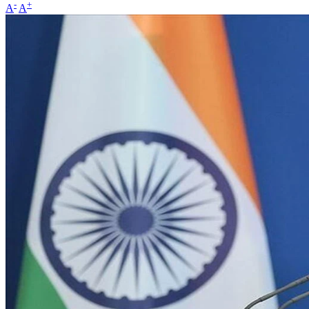
-
+
A
A