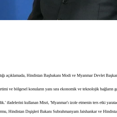
yaptığı açıklamada, Hindistan Başbakanı Modi ve Myanmar Devlet Başkan
önetimi ve bölgesel konuların yanı sıra ekonomik ve teknolojik bağların 
ik.' ifadelerini kullanan Misri, 'Myanmar'ı izole etmenin ters etki yarat
rmu, Hindistan Dışişleri Bakanı Subrahmanyam Jaishankar ve Hindist