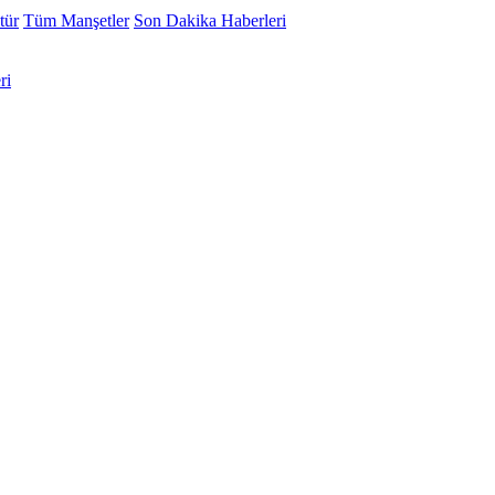
tür
Tüm Manşetler
Son Dakika Haberleri
ri