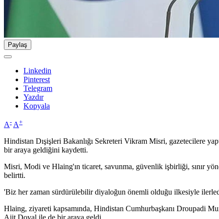
Paylaş
Linkedin
Pinterest
Telegram
Yazdır
Kopyala
-
+
A
A
Hindistan Dışişleri Bakanlığı Sekreteri Vikram Misri, gazetecilere 
bir araya geldiğini kaydetti.
Misri, Modi ve Hlaing'ın ticaret, savunma, güvenlik işbirliği, sınır y
belirtti.
'Biz her zaman sürdürülebilir diyaloğun önemli olduğu ilkesiyle ilerled
Hlaing, ziyareti kapsamında, Hindistan Cumhurbaşkanı Droupadi Mu
Ajit Doval ile de bir araya geldi.