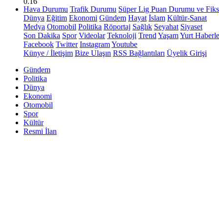
0.16
Hava Durumu
Trafik Durumu
Süper Lig Puan Durumu ve Fiks
Dünya
Eğitim
Ekonomi
Gündem
Hayat
İslam
Kültür-Sanat
Medya
Otomobil
Politika
Röportaj
Sağlık
Seyahat
Siyaset
Son Dakika
Spor
Videolar
Teknoloji
Trend
Yaşam
Yurt Haberle
Facebook
Twitter
Instagram
Youtube
Künye / İletişim
Bize Ulaşın
RSS Bağlantıları
Üyelik Girişi
Gündem
Politika
Dünya
Ekonomi
Otomobil
Spor
Kültür
Resmi İlan