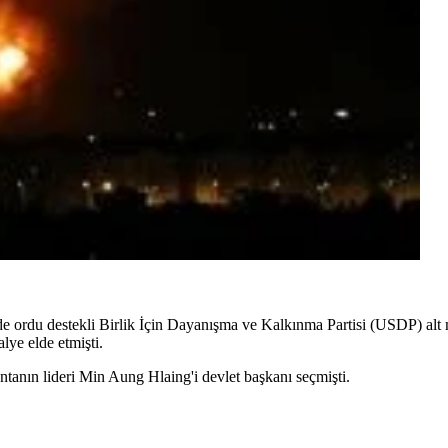
 ordu destekli Birlik İçin Dayanışma ve Kalkınma Partisi (USDP) alt m
ye elde etmişti.
tanın lideri Min Aung Hlaing'i devlet başkanı seçmişti.