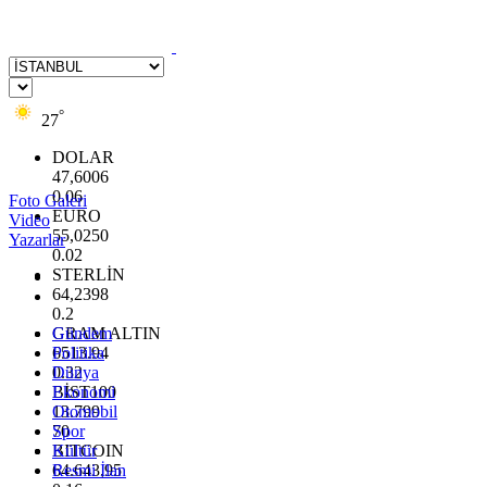
°
27
DOLAR
47,6006
0.06
Foto Galeri
EURO
Video
55,0250
Yazarlar
0.02
STERLİN
64,2398
0.2
GRAM ALTIN
Gündem
6513.94
Politika
0.32
Dünya
BİST100
Ekonomi
13.799
Otomobil
70
Spor
BITCOIN
Kültür
64.643,95
Resmi İlan