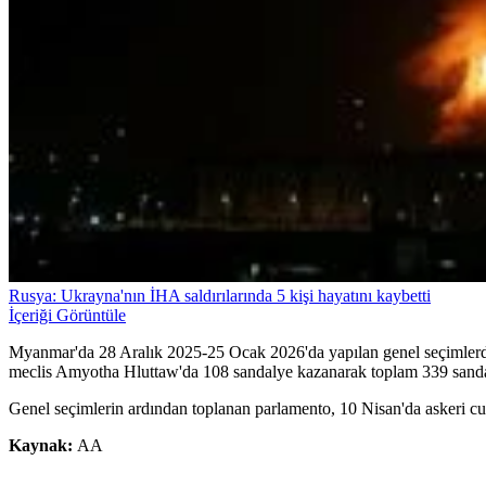
Rusya: Ukrayna'nın İHA saldırılarında 5 kişi hayatını kaybetti
İçeriği Görüntüle
Myanmar'da 28 Aralık 2025-25 Ocak 2026'da yapılan genel seçimlerde
meclis Amyotha Hluttaw'da 108 sandalye kazanarak toplam 339 sandal
Genel seçimlerin ardından toplanan parlamento, 10 Nisan'da askeri cun
Kaynak:
AA