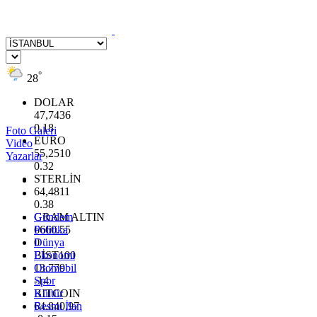
°
28
DOLAR
47,7436
0.18
Foto Galeri
EURO
Video
55,2510
Yazarlar
0.32
STERLİN
64,4811
0.38
GRAM ALTIN
Gündem
6660.55
Politika
0
Dünya
BİST100
Ekonomi
13.779
Otomobil
-14
Spor
BITCOIN
Kültür
64.840,97
Resmi İlan