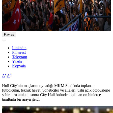
Paylaş
Linkedin
Pinterest
Telegram
Yazdır
Kopyala
-
+
A
A
Hull City'nin maçlarını oynadığı MKM Stadı'nda toplanan
futbolcular, teknik heyet, yöneticiler ve aileleri, üstü açık otobüslerle
şehir turu attıktan sonra City Hall önünde toplanan on binlerce
taraftarla bir araya geldi.