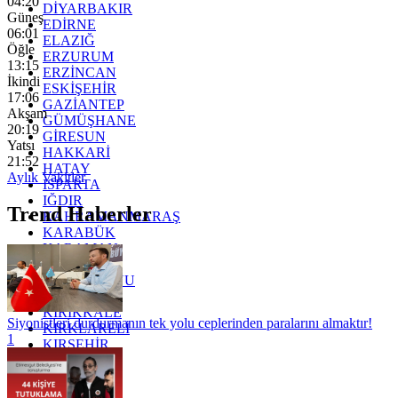
04:20
DİYARBAKIR
Güneş
EDİRNE
06:01
ELAZIĞ
Öğle
ERZURUM
13:15
ERZİNCAN
İkindi
ESKİŞEHİR
17:06
GAZİANTEP
Akşam
GÜMÜŞHANE
20:19
GİRESUN
Yatsı
HAKKARİ
21:52
HATAY
Aylık Vakitler
ISPARTA
IĞDIR
Trend Haberler
KAHRAMANMARAŞ
KARABÜK
KARAMAN
KARS
KASTAMONU
KAYSERİ
KIRIKKALE
Siyonistleri durdurmanın tek yolu ceplerinden paralarını almaktır!
KIRKLARELİ
1
KIRŞEHİR
KOCAELİ
KONYA
KÜTAHYA