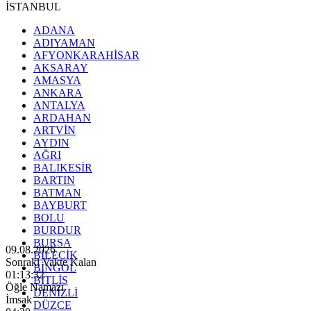
İSTANBUL
ADANA
ADIYAMAN
AFYONKARAHİSAR
AKSARAY
AMASYA
ANKARA
ANTALYA
ARDAHAN
ARTVİN
AYDIN
AĞRI
BALIKESİR
BARTIN
BATMAN
BAYBURT
BOLU
BURDUR
BURSA
09.08.2026
BİLECİK
Sonraki Vakte Kalan
BİNGÖL
01:13:30
BİTLİS
Öğle Namazı
DENİZLİ
İmsak
DÜZCE