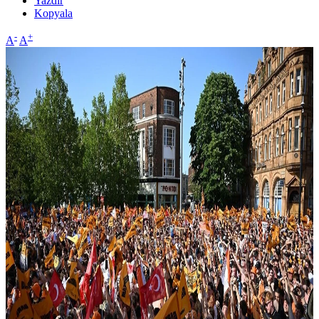
Yazdır
Kopyala
-
+
A
A