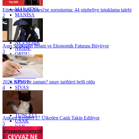
KİLİS
MALATYA
Etimesgut Belediyesi'ne soruşturma: 44 şüpheliye tutuklama talebi
MANİSA
2
MARDİN
MERSİN
MUĞLA
MUŞ
NEVŞEHİR
Aşırı Sıcakların İnsani ve Ekonomik Faturası Büyüyor
NİĞDE
3
ORDU
OSMANİYE
RİZE
SAKARYA
SAMSUN
SİNOP
2026 KPSS ne zaman? sınav tarihleri belli oldu
SİVAS
4
SİİRT
TEKİRDAĞ
TOKAT
TRABZON
TUNCELİ
Ankara Kedileri 27 Ülkeden Canlı Takip Ediliyor
UŞAK
5
VAN
YALOVA
YOZGAT