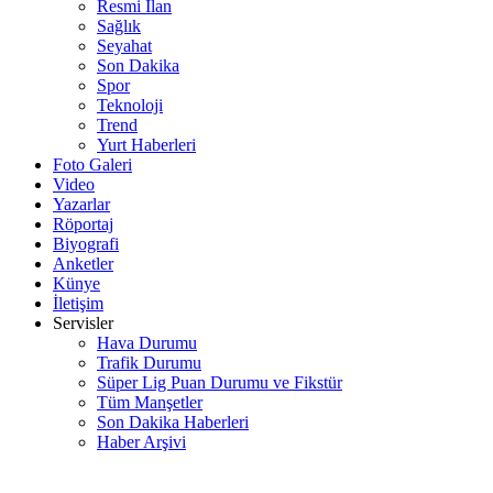
Resmi İlan
Sağlık
Seyahat
Son Dakika
Spor
Teknoloji
Trend
Yurt Haberleri
Foto Galeri
Video
Yazarlar
Röportaj
Biyografi
Anketler
Künye
İletişim
Servisler
Hava Durumu
Trafik Durumu
Süper Lig Puan Durumu ve Fikstür
Tüm Manşetler
Son Dakika Haberleri
Haber Arşivi