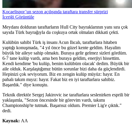
Kocaelispor’un sezon açılışında taraftara transfer sürprizi
İçeriği Görüntüle
Meydanı dolduran taraftarların Hull City bayraklarının yanı sıra çok
sayıda Türk bayrağıyla da coşkuya ortak olmaları dikkati çekti.
Kulübün sahibi Türk iş insanı Acun Ilıcalı, taraftarlara hitaben
yaptığı konuşmada, "4 yıl önce bu güzel kente geldim. Hayalim
büyük bir aileye sahip olmaktı. Buraya gelir gelmez sizleri gördüm.
6-7 tane kulüp vardı, ama ben buraya geldim, enerjiyi hissettim.
Kendi kendime 'bu kulüp, benim kulübüm olacak' dedim. Büyük bir
aile olduk. Karşılaştığımız bütün sorunlar bizi daha da güçlendirdi.
Hepinizi çok seviyorum. Biz en zengin kulüp müyüz: hayır. En
pahalı takım mıyız: hayır. Fakat biz en iyi taraftarlara sahibiz.
Başardık." diye konuştu.
Teknik direktör Sergej Jakirovic ise taraftarlara seslenirken esprili bir
yaklaşımla, "Sezon öncesinde bir görevim vardı, takımı
Championship'te tutmak. Başarısız oldum. Premier Lig'e çıktık."
dedi.
Kaynak:
AA