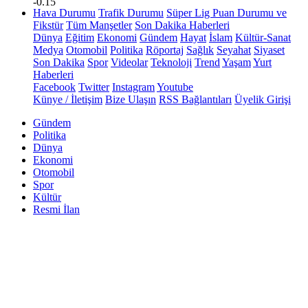
-0.15
Hava Durumu
Trafik Durumu
Süper Lig Puan Durumu ve
Fikstür
Tüm Manşetler
Son Dakika Haberleri
Dünya
Eğitim
Ekonomi
Gündem
Hayat
İslam
Kültür-Sanat
Medya
Otomobil
Politika
Röportaj
Sağlık
Seyahat
Siyaset
Son Dakika
Spor
Videolar
Teknoloji
Trend
Yaşam
Yurt
Haberleri
Facebook
Twitter
Instagram
Youtube
Künye / İletişim
Bize Ulaşın
RSS Bağlantıları
Üyelik Girişi
Gündem
Politika
Dünya
Ekonomi
Otomobil
Spor
Kültür
Resmi İlan