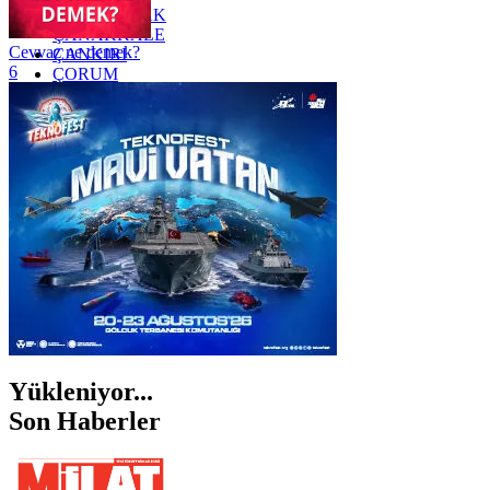
ZONGULDAK
ÇANAKKALE
Cevvaz ne demek?
ÇANKIRI
6
ÇORUM
İSTANBUL
İZMİR
ŞANLIURFA
ŞIRNAK
Yükleniyor...
Son Haberler