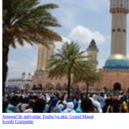
Senegal’de milyonlar Touba’ya aktı: Grand Magal
İçeriği Görüntüle