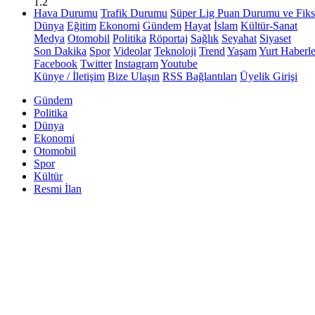
1.2
Hava Durumu
Trafik Durumu
Süper Lig Puan Durumu ve Fiks
Dünya
Eğitim
Ekonomi
Gündem
Hayat
İslam
Kültür-Sanat
Medya
Otomobil
Politika
Röportaj
Sağlık
Seyahat
Siyaset
Son Dakika
Spor
Videolar
Teknoloji
Trend
Yaşam
Yurt Haberle
Facebook
Twitter
Instagram
Youtube
Künye / İletişim
Bize Ulaşın
RSS Bağlantıları
Üyelik Girişi
Gündem
Politika
Dünya
Ekonomi
Otomobil
Spor
Kültür
Resmi İlan