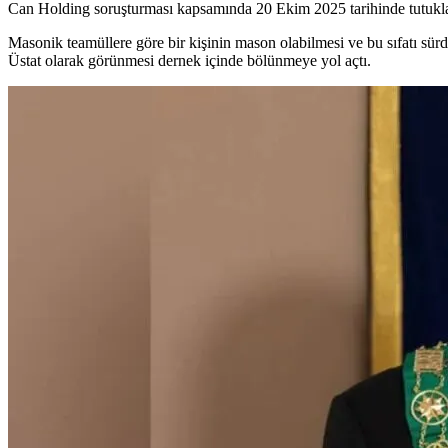
Can Holding soruşturması kapsamında 20 Ekim 2025 tarihinde tutukla
Masonik teamüllere göre bir kişinin mason olabilmesi ve bu sıfatı sür
Üstat olarak görünmesi dernek içinde bölünmeye yol açtı.