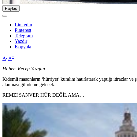
Paylaş
Linkedin
Pinterest
Telegram
Yazdır
Kopyala
-
+
A
A
Haber: Recep Yazgan
Kıdemli masonların ‘hürriyet’ kuralını hatırlatarak yaptığı itirazla
atanması gündeme gelecek.
REMZİ SANVER HÜR DEĞİL AMA…