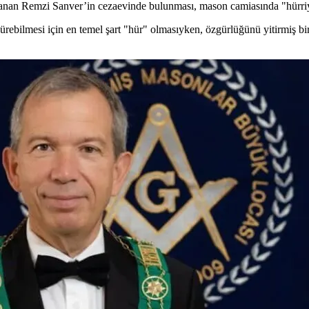
nan Remzi Sanver’in cezaevinde bulunması, mason camiasında "hürriyet"
dürebilmesi için en temel şart "hür" olmasıyken, özgürlüğünü yitirmiş b