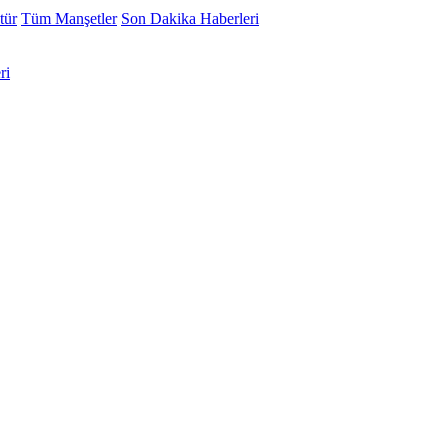
tür
Tüm Manşetler
Son Dakika Haberleri
ri