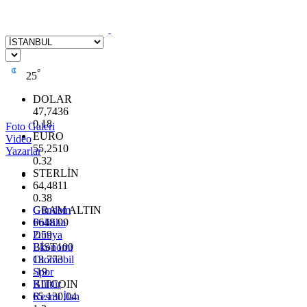
°
25
DOLAR
47,7436
0.18
Foto Galeri
EURO
Video
55,2510
Yazarlar
0.32
STERLİN
64,4811
0.38
GRAM ALTIN
Gündem
6648.99
Politika
2.59
Dünya
BİST100
Ekonomi
13.773
Otomobil
-19
Spor
BITCOIN
Kültür
65.130,04
Resmi İlan