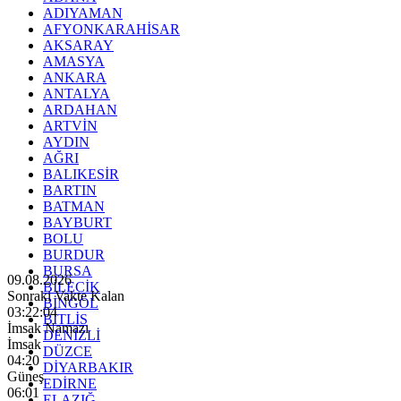
ADIYAMAN
AFYONKARAHİSAR
AKSARAY
AMASYA
ANKARA
ANTALYA
ARDAHAN
ARTVİN
AYDIN
AĞRI
BALIKESİR
BARTIN
BATMAN
BAYBURT
BOLU
BURDUR
BURSA
09.08.2026
BİLECİK
Sonraki Vakte Kalan
BİNGÖL
03:22:02
BİTLİS
İmsak Namazı
DENİZLİ
İmsak
DÜZCE
04:20
DİYARBAKIR
Güneş
EDİRNE
06:01
ELAZIĞ