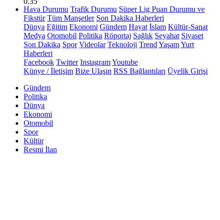
0.35
Hava Durumu
Trafik Durumu
Süper Lig Puan Durumu ve
Fikstür
Tüm Manşetler
Son Dakika Haberleri
Dünya
Eğitim
Ekonomi
Gündem
Hayat
İslam
Kültür-Sanat
Medya
Otomobil
Politika
Röportaj
Sağlık
Seyahat
Siyaset
Son Dakika
Spor
Videolar
Teknoloji
Trend
Yaşam
Yurt
Haberleri
Facebook
Twitter
Instagram
Youtube
Künye / İletişim
Bize Ulaşın
RSS Bağlantıları
Üyelik Girişi
Gündem
Politika
Dünya
Ekonomi
Otomobil
Spor
Kültür
Resmi İlan