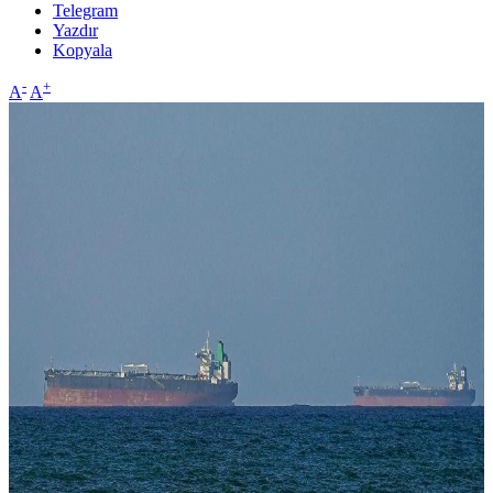
Telegram
Yazdır
Kopyala
-
+
A
A