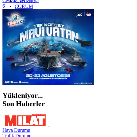
Cevvaz ne demek?
ÇANKIRI
6
ÇORUM
İSTANBUL
İZMİR
ŞANLIURFA
ŞIRNAK
Yükleniyor...
Son Haberler
Hava Durumu
Trafik Durumu