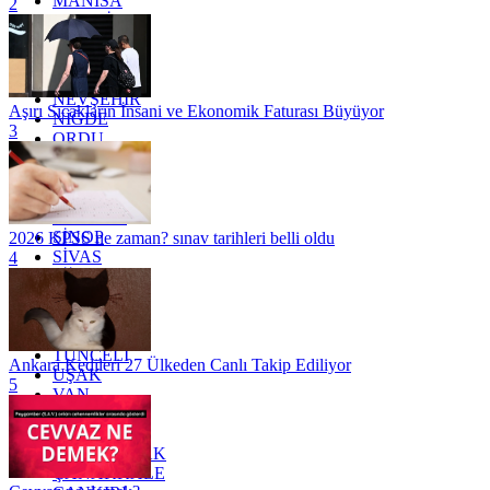
MANİSA
2
MARDİN
MERSİN
MUĞLA
MUŞ
NEVŞEHİR
Aşırı Sıcakların İnsani ve Ekonomik Faturası Büyüyor
NİĞDE
3
ORDU
OSMANİYE
RİZE
SAKARYA
SAMSUN
SİNOP
2026 KPSS ne zaman? sınav tarihleri belli oldu
SİVAS
4
SİİRT
TEKİRDAĞ
TOKAT
TRABZON
TUNCELİ
Ankara Kedileri 27 Ülkeden Canlı Takip Ediliyor
UŞAK
5
VAN
YALOVA
YOZGAT
ZONGULDAK
ÇANAKKALE