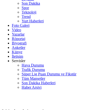
Son Dakika
Spor
Teknoloji
Trend
Yurt Haberleri
Foto Galeri
Video
Yazarlar
Röportaj
Biyografi
Anketler
Künye
İletişim
Servisler
Hava Durumu
Trafik Durumu
Süper Lig Puan Durumu ve Fikstür
Tüm Manşetler
Son Dakika Haberleri
Haber Arşivi