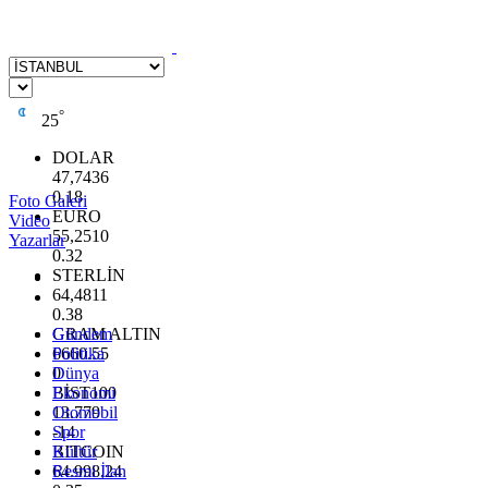
°
25
DOLAR
47,7436
0.18
Foto Galeri
EURO
Video
55,2510
Yazarlar
0.32
STERLİN
64,4811
0.38
GRAM ALTIN
Gündem
6660.55
Politika
0
Dünya
BİST100
Ekonomi
13.779
Otomobil
-14
Spor
BITCOIN
Kültür
64.998,24
Resmi İlan