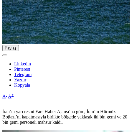
Paylaş
Linkedin
Pinterest
Telegram
Yazdır
Kopyala
-
+
A
A
İran’ın yarı resmi Fars Haber Ajansı’na göre, İran’ın Hürmüz
Boğazı’nı kapatmasıyla birlikte bölgede yaklaşık iki bin gemi ve 20
bin gemi personeli mahsur kaldı.