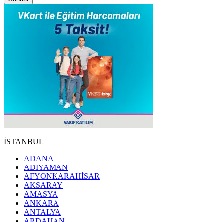
İSTANBUL
ADANA
ADIYAMAN
AFYONKARAHİSAR
AKSARAY
AMASYA
ANKARA
ANTALYA
ARDAHAN