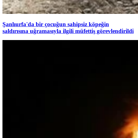
Şanlıurfa'da bir çocuğun sahipsiz köpeğin
saldırısına uğramasıyla ilgili müfettiş görevlendirildi