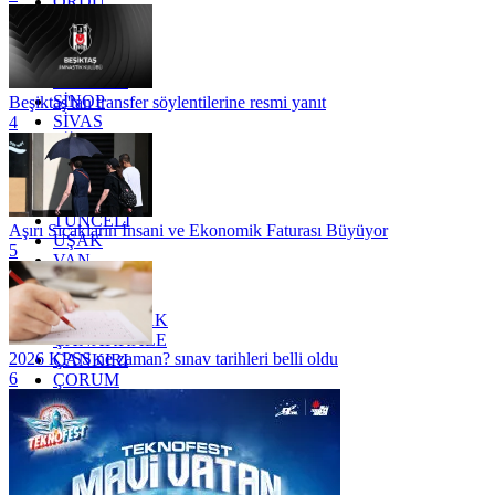
ORDU
OSMANİYE
RİZE
SAKARYA
SAMSUN
SİNOP
Beşiktaş'tan transfer söylentilerine resmi yanıt
SİVAS
4
SİİRT
TEKİRDAĞ
TOKAT
TRABZON
TUNCELİ
Aşırı Sıcakların İnsani ve Ekonomik Faturası Büyüyor
UŞAK
5
VAN
YALOVA
YOZGAT
ZONGULDAK
ÇANAKKALE
2026 KPSS ne zaman? sınav tarihleri belli oldu
ÇANKIRI
6
ÇORUM
İSTANBUL
İZMİR
ŞANLIURFA
ŞIRNAK