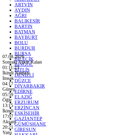
ARTVİN
AYDIN
AĞRI
BALIKESİR
BARTIN
BATMAN
BAYBURT
BOLU
BURDUR
BURSA
07.08.2026
BİLECİK
Sonraki Vakte Kalan
BİNGÖL
01:11:22
BİTLİS
İkindi Namazı
DENİZLİ
İmsak
DÜZCE
04:17
DİYARBAKIR
Güneş
EDİRNE
05:59
ELAZIĞ
Öğle
ERZURUM
13:15
ERZİNCAN
İkindi
ESKİŞEHİR
17:07
GAZİANTEP
Akşam
GÜMÜŞHANE
20:21
GİRESUN
Yatsı
HAKKARİ