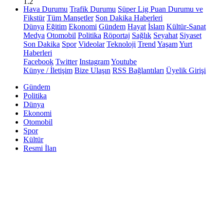
1.2
Hava Durumu
Trafik Durumu
Süper Lig Puan Durumu ve
Fikstür
Tüm Manşetler
Son Dakika Haberleri
Dünya
Eğitim
Ekonomi
Gündem
Hayat
İslam
Kültür-Sanat
Medya
Otomobil
Politika
Röportaj
Sağlık
Seyahat
Siyaset
Son Dakika
Spor
Videolar
Teknoloji
Trend
Yaşam
Yurt
Haberleri
Facebook
Twitter
Instagram
Youtube
Künye / İletişim
Bize Ulaşın
RSS Bağlantıları
Üyelik Girişi
Gündem
Politika
Dünya
Ekonomi
Otomobil
Spor
Kültür
Resmi İlan