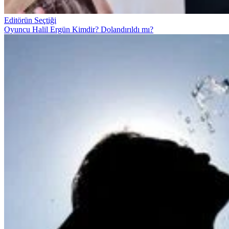
Editörün Seçtiği
Oyuncu Halil Ergün Kimdir? Dolandırıldı mı?