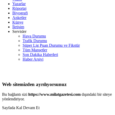
Yazarlar
Röportaj
Biyografi
Anketler
Künye
İletişim
Servisler
Hava Durumu
Trafik Durumu
Süper Lig Puan Durumu ve Fikstür
Tüm Manşetler
Son Dakika Haberleri
Haber Arşivi
Web sitemizden ayrılıyorsunuz
Bu bağlantı sizi
https://www.milatgazetesi.com
dışındaki bir siteye
yönlendiriyor.
Sayfada Kal
Devam Et