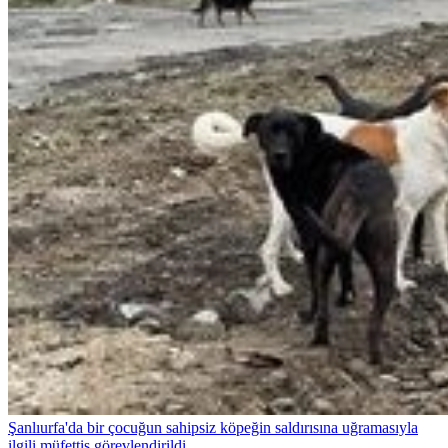
Şanlıurfa'da bir çocuğun sahipsiz köpeğin saldırısına uğramasıyla
ilgili müfettiş görevlendirildi