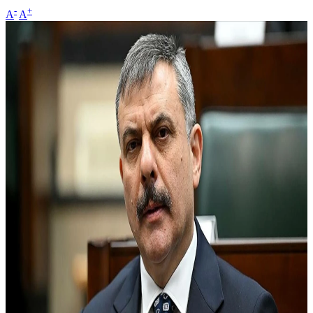
-
+
A
A