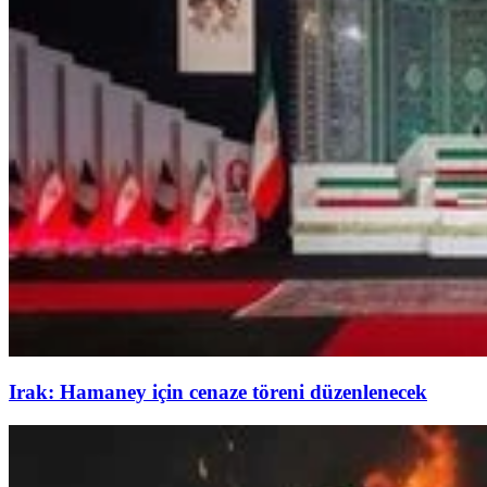
Irak: Hamaney için cenaze töreni düzenlenecek