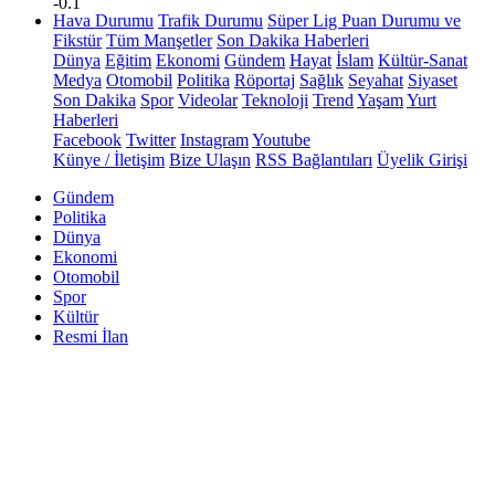
-0.1
Hava Durumu
Trafik Durumu
Süper Lig Puan Durumu ve
Fikstür
Tüm Manşetler
Son Dakika Haberleri
Dünya
Eğitim
Ekonomi
Gündem
Hayat
İslam
Kültür-Sanat
Medya
Otomobil
Politika
Röportaj
Sağlık
Seyahat
Siyaset
Son Dakika
Spor
Videolar
Teknoloji
Trend
Yaşam
Yurt
Haberleri
Facebook
Twitter
Instagram
Youtube
Künye / İletişim
Bize Ulaşın
RSS Bağlantıları
Üyelik Girişi
Gündem
Politika
Dünya
Ekonomi
Otomobil
Spor
Kültür
Resmi İlan