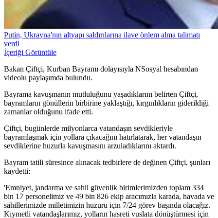
Putin, Ukrayna'nın altyapı saldırılarına ilave önlem alma talimatı
verdi
İçeriği Görüntüle
Bakan Çiftçi, Kurban Bayramı dolayısıyla NSosyal hesabından
videolu paylaşımda bulundu.
Bayrama kavuşmanın mutluluğunu yaşadıklarını belirten Çiftçi,
bayramların gönüllerin birbirine yaklaştığı, kırgınlıkların giderildiği
zamanlar olduğunu ifade etti.
Çiftçi, bugünlerde milyonlarca vatandaşın sevdikleriyle
bayramlaşmak için yollara çıkacağını hatırlatarak, her vatandaşın
sevdiklerine huzurla kavuşmasını arzuladıklarını aktardı.
Bayram tatili süresince alınacak tedbirlere de değinen Çiftçi, şunları
kaydetti:
'Emniyet, jandarma ve sahil güvenlik birimlerimizden toplam 334
bin 17 personelimiz ve 49 bin 826 ekip aracımızla karada, havada ve
sahillerimizde milletimizin huzuru için 7/24 görev başında olacağız.
Kıymetli vatandaşlarımız, yolların hasreti vuslata dönüştürmesi için