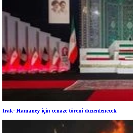
Irak: Hamaney için cenaze töreni düzenlenecek