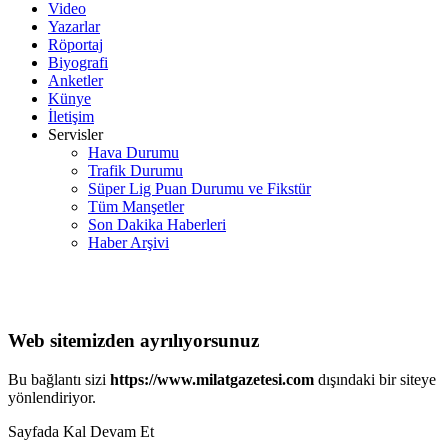
Video
Yazarlar
Röportaj
Biyografi
Anketler
Künye
İletişim
Servisler
Hava Durumu
Trafik Durumu
Süper Lig Puan Durumu ve Fikstür
Tüm Manşetler
Son Dakika Haberleri
Haber Arşivi
Web sitemizden ayrılıyorsunuz
Bu bağlantı sizi
https://www.milatgazetesi.com
dışındaki bir siteye
yönlendiriyor.
Sayfada Kal
Devam Et