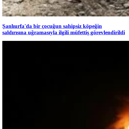
Şanlıurfa'da bir çocuğun sahipsiz köpeğin
saldırısına uğramasıyla ilgili müfettiş görevlendirildi