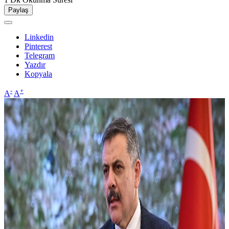
Paylaş
Linkedin
Pinterest
Telegram
Yazdır
Kopyala
-
+
A
A