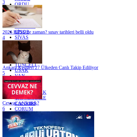
3
ORDU
OSMANİYE
RİZE
SAKARYA
SAMSUN
SİNOP
2026 KPSS ne zaman? sınav tarihleri belli oldu
SİVAS
4
SİİRT
TEKİRDAĞ
TOKAT
TRABZON
TUNCELİ
Ankara Kedileri 27 Ülkeden Canlı Takip Ediliyor
UŞAK
5
VAN
YALOVA
YOZGAT
ZONGULDAK
ÇANAKKALE
Cevvaz ne demek?
ÇANKIRI
6
ÇORUM
İSTANBUL
İZMİR
ŞANLIURFA
ŞIRNAK