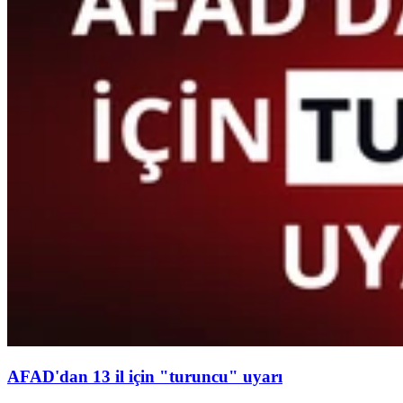
AFAD'dan 13 il için "turuncu" uyarı