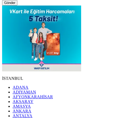
Gönder
İSTANBUL
ADANA
ADIYAMAN
AFYONKARAHİSAR
AKSARAY
AMASYA
ANKARA
ANTALYA