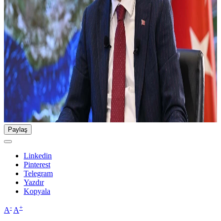
Paylaş
Linkedin
Pinterest
Telegram
Yazdır
Kopyala
-
+
A
A