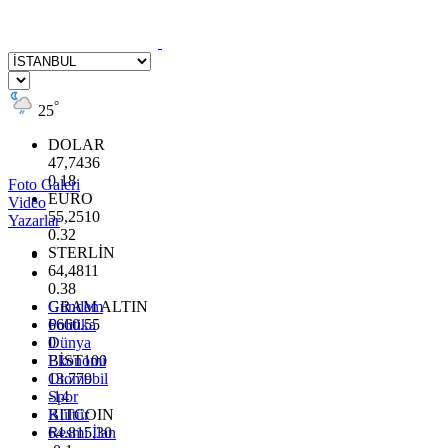
°
25
DOLAR
47,7436
0.18
Foto Galeri
EURO
Video
55,2510
Yazarlar
0.32
STERLİN
64,4811
0.38
GRAM ALTIN
Gündem
6660.55
Politika
0
Dünya
BİST100
Ekonomi
13.779
Otomobil
-14
Spor
BITCOIN
Kültür
64.815,30
Resmi İlan