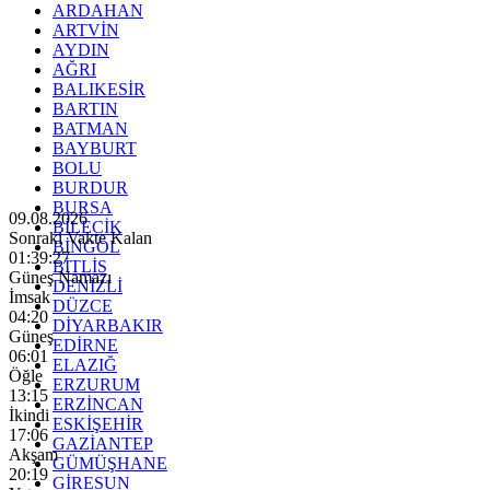
ARDAHAN
ARTVİN
AYDIN
AĞRI
BALIKESİR
BARTIN
BATMAN
BAYBURT
BOLU
BURDUR
BURSA
09.08.2026
BİLECİK
Sonraki Vakte Kalan
BİNGÖL
01:39:26
BİTLİS
Güneş Namazı
DENİZLİ
İmsak
DÜZCE
04:20
DİYARBAKIR
Güneş
EDİRNE
06:01
ELAZIĞ
Öğle
ERZURUM
13:15
ERZİNCAN
İkindi
ESKİŞEHİR
17:06
GAZİANTEP
Akşam
GÜMÜŞHANE
20:19
GİRESUN