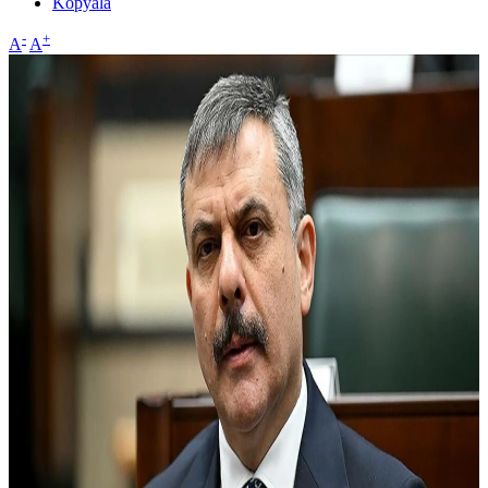
Kopyala
-
+
A
A