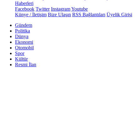
Haberleri
Facebook
Twitter
Instagram
Youtube
Künye / İletişim
Bize Ulaşın
RSS Bağlantıları
Üyelik Girişi
Gündem
Politika
Dünya
Ekonomi
Otomobil
Spor
Kültür
Resmi İlan