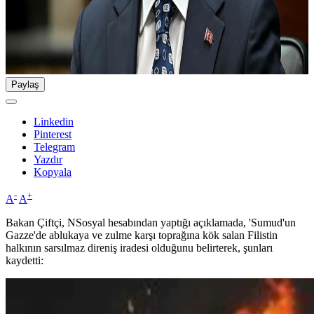
Paylaş
Linkedin
Pinterest
Telegram
Yazdır
Kopyala
-
+
A
A
Bakan Çiftçi, NSosyal hesabından yaptığı açıklamada, 'Sumud'un
Gazze'de ablukaya ve zulme karşı toprağına kök salan Filistin
halkının sarsılmaz direniş iradesi olduğunu belirterek, şunları
kaydetti: