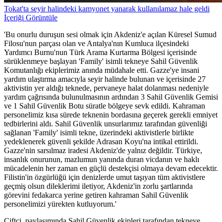
Tokat'ta seyir halindeki kamyonet yanarak kullanılamaz hale geldi
İçeriği Görüntüle
'Bu onurlu duruşun sesi olmak için Akdeniz'e açılan Küresel Sumud
Filosu'nun parçası olan ve Antalya'nın Kumluca ilçesindeki
Yardımcı Burnu'nun Türk Arama Kurtarma Bölgesi içerisinde
sürüklenmeye başlayan 'Family' isimli tekneye Sahil Güvenlik
Komutanlığı ekiplerimiz anında müdahale etti. Gazze'ye insani
yardım ulaştırma amacıyla seyir halinde bulunan ve içerisinde 27
aktivistin yer aldığı teknede, pervaneye halat dolanması nedeniyle
yardım çağrısında bulunulmasının ardından 3 Sahil Güvenlik Gemisi
ve 1 Sahil Güvenlik Botu süratle bölgeye sevk edildi. Kahraman
personelimiz kısa sürede teknenin bordasına geçerek gerekli emniyet
tedbirlerini aldı. Sahil Güvenlik unsurlarımız tarafından güvenliği
sağlanan 'Family' isimli tekne, üzerindeki aktivistlerle birlikte
yedeklenerek güvenli şekilde Adrasan Koyu'na intikal ettirildi.
Gazze'nin sarsılmaz iradesi Akdeniz'de yalnız değildir. Türkiye,
insanlık onurunun, mazlumun yanında duran vicdanın ve haklı
mücadelenin her zaman en güçlü destekçisi olmaya devam edecektir.
Filistin'in özgürlüğü için denizlerde umut taşıyan tüm aktivistlere
geçmiş olsun dileklerimi iletiyor, Akdeniz'in zorlu şartlarında
görevini fedakarca yerine getiren kahraman Sahil Güvenlik
personelimizi yürekten kutluyorum.'
Çiftçi, paylaşımında Sahil Güvenlik ekipleri tarafından tekneye