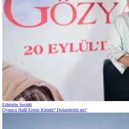
Editörün Seçtiği
Oyuncu Halil Ergün Kimdir? Dolandırıldı mı?