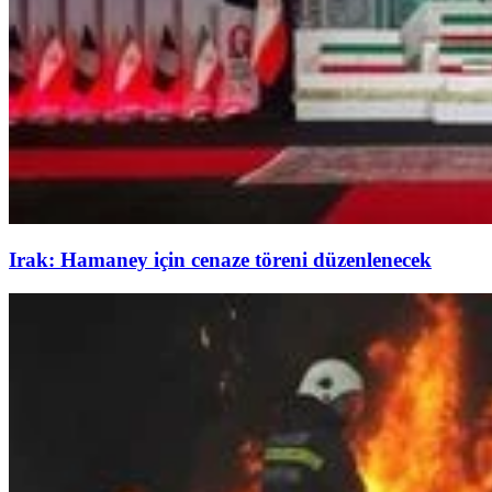
Irak: Hamaney için cenaze töreni düzenlenecek