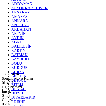
ADIYAMAN
AFYONKARAHİSAR
AKSARAY
AMASYA
ANKARA
ANTALYA
ARDAHAN
ARTVİN
AYDIN
AĞRI
BALIKESİR
BARTIN
BATMAN
BAYBURT
BOLU
BURDUR
BURSA
10.08.2026
BİLECİK
Sonraki Vakte Kalan
BİNGÖL
01:49:29
BİTLİS
Öğle Namazı
DENİZLİ
İmsak
DÜZCE
04:22
DİYARBAKIR
Güneş
EDİRNE
06:02
ELAZIĞ