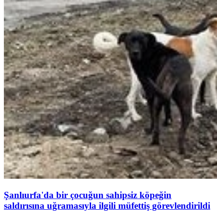
Şanlıurfa'da bir çocuğun sahipsiz köpeğin
saldırısına uğramasıyla ilgili müfettiş görevlendirildi