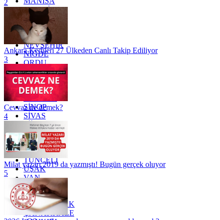
MANİSA
2
MARDİN
MERSİN
MUĞLA
MUŞ
NEVŞEHİR
Ankara Kedileri 27 Ülkeden Canlı Takip Ediliyor
NİĞDE
3
ORDU
OSMANİYE
RİZE
SAKARYA
SAMSUN
SİNOP
Cevvaz ne demek?
SİVAS
4
SİİRT
TEKİRDAĞ
TOKAT
TRABZON
TUNCELİ
Milat yazarı 2019 da yazmıştı! Bugün gerçek oluyor
UŞAK
5
VAN
YALOVA
YOZGAT
ZONGULDAK
ÇANAKKALE