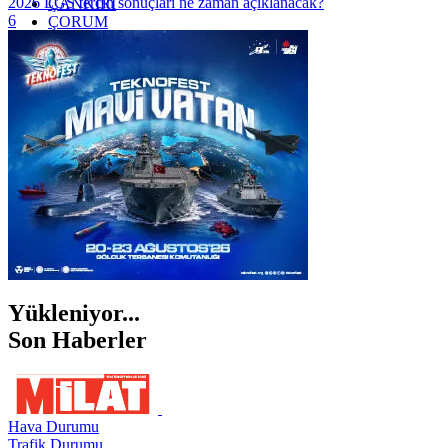
2026 LGS tercih sonuçları ne zaman açıklanacak?
ÇANKIRI
6
ÇORUM
İSTANBUL
İZMİR
ŞANLIURFA
ŞIRNAK
Yükleniyor...
Son Haberler
Hava Durumu
Trafik Durumu