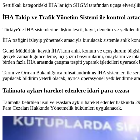
Sertifikalı kategorideki İHA'lar için SHGM tarafından uçuşa elverişlili
İHA Takip ve Trafik Yönetim Sistemi ile kontrol arta
Türkiye'de İHA sistemlerine ilişkin tescil, kayıt, denetim ve yetkile
İHA trafiğini izleyip yönetmek amacıyla kurulacak sistemle anlık konu
Genel Müdürlük, kayıtlı İHA'ların anlık konum ve uçuş durum bilgisini 
gerçek zamanlı güncelleme, uçuş izni başvurularını, onaylarını ve iptal
birden fazla İHA arasında çatışma tespiti yaparak işleticileri uyaracak
Tarım ve Orman Bakanlığınca ruhsatlandırılmış İHA sistemleri ile se
yapılacak bildirim yeterli olacak, ayrıca operasyonel yetkilendirme a
Talimata aykırı hareket edenlere idari para cezası
Talimatta belirtilen usul ve esaslara aykırı hareket edenler hakkında
Para Cezaları Hakkında Yönetmelik hükümleri uygulanacak.