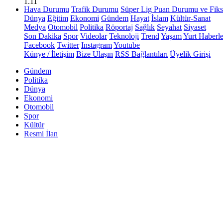
1.11
Hava Durumu
Trafik Durumu
Süper Lig Puan Durumu ve Fiks
Dünya
Eğitim
Ekonomi
Gündem
Hayat
İslam
Kültür-Sanat
Medya
Otomobil
Politika
Röportaj
Sağlık
Seyahat
Siyaset
Son Dakika
Spor
Videolar
Teknoloji
Trend
Yaşam
Yurt Haberle
Facebook
Twitter
Instagram
Youtube
Künye / İletişim
Bize Ulaşın
RSS Bağlantıları
Üyelik Girişi
Gündem
Politika
Dünya
Ekonomi
Otomobil
Spor
Kültür
Resmi İlan