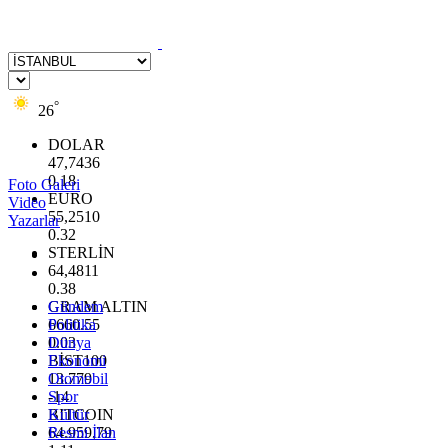
°
26
DOLAR
47,7436
0.18
Foto Galeri
EURO
Video
55,2510
Yazarlar
0.32
STERLİN
64,4811
0.38
GRAM ALTIN
Gündem
6660.55
Politika
0.03
Dünya
BİST100
Ekonomi
13.779
Otomobil
-14
Spor
BITCOIN
Kültür
64.959,79
Resmi İlan