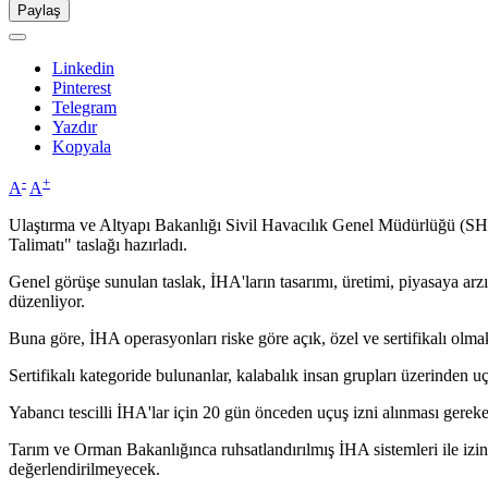
Paylaş
Linkedin
Pinterest
Telegram
Yazdır
Kopyala
-
+
A
A
Ulaştırma ve Altyapı Bakanlığı Sivil Havacılık Genel Müdürlüğü (SHG
Talimatı" taslağı hazırladı.
Genel görüşe sunulan taslak, İHA'ların tasarımı, üretimi, piyasaya arzı
düzenliyor.
Buna göre, İHA operasyonları riske göre açık, özel ve sertifikalı olmak
Sertifikalı kategoride bulunanlar, kalabalık insan grupları üzerinden u
Yabancı tescilli İHA'lar için 20 gün önceden uçuş izni alınması gerek
Tarım ve Orman Bakanlığınca ruhsatlandırılmış İHA sistemleri ile izin
değerlendirilmeyecek.