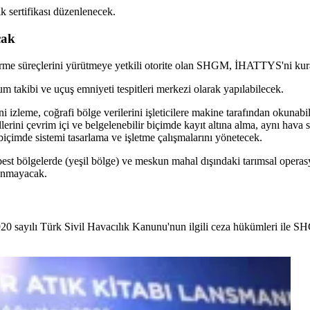
k sertifikası düzenlenecek.
cak
ndirme süreçlerini yürütmeye yetkili otorite olan SHGM, İHATTYS'ni kur
m takibi ve uçuş emniyeti tespitleri merkezi olarak yapılabilecek.
izleme, coğrafi bölge verilerini işleticilere makine tarafından okunabil
lerini çevrim içi ve belgelenebilir biçimde kayıt altına alma, aynı hava 
 biçimde sistemi tasarlama ve işletme çalışmalarını yönetecek.
rbest bölgelerde (yeşil bölge) ve meskun mahal dışındaki tarımsal ope
ranmayacak.
 2920 sayılı Türk Sivil Havacılık Kanunu'nun ilgili ceza hükümleri ile 