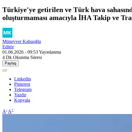
Türkiye'ye getirilen ve Türk hava sahasınd
oluşturmaması amacıyla İHA Takip ve Tra
Münevver Kabaoğlu
Editör
01.06.2026 - 09:53
Yayınlanma
4 Dk
Okunma Süresi
Paylaş
Linkedin
Pinterest
Telegram
Yazdır
Kopyala
-
+
A
A