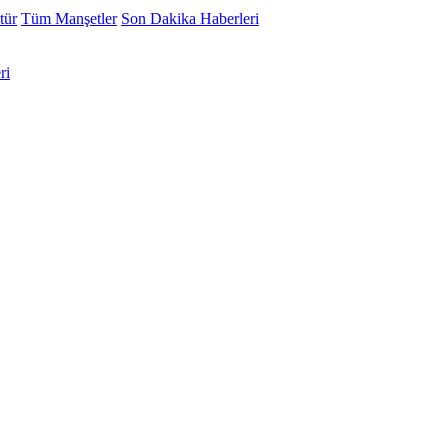
tür
Tüm Manşetler
Son Dakika Haberleri
ri