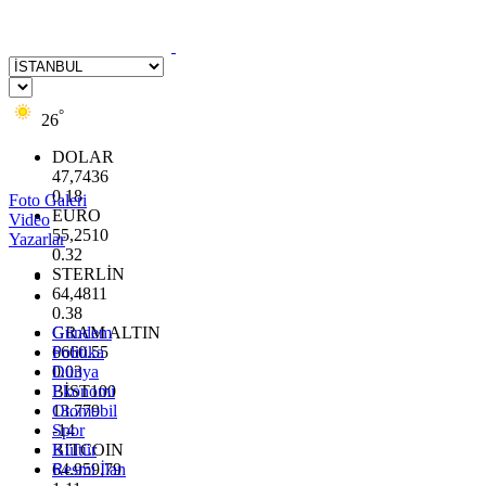
°
26
DOLAR
47,7436
0.18
Foto Galeri
EURO
Video
55,2510
Yazarlar
0.32
STERLİN
64,4811
0.38
GRAM ALTIN
Gündem
6660.55
Politika
0.03
Dünya
BİST100
Ekonomi
13.779
Otomobil
-14
Spor
BITCOIN
Kültür
64.959,79
Resmi İlan