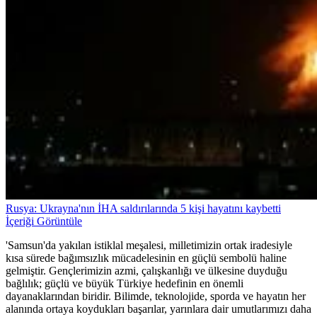
Rusya: Ukrayna'nın İHA saldırılarında 5 kişi hayatını kaybetti
İçeriği Görüntüle
'Samsun'da yakılan istiklal meşalesi, milletimizin ortak iradesiyle
kısa sürede bağımsızlık mücadelesinin en güçlü sembolü haline
gelmiştir. Gençlerimizin azmi, çalışkanlığı ve ülkesine duyduğu
bağlılık; güçlü ve büyük Türkiye hedefinin en önemli
dayanaklarından biridir. Bilimde, teknolojide, sporda ve hayatın her
alanında ortaya koydukları başarılar, yarınlara dair umutlarımızı daha