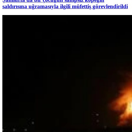
saldırısına uğramasıyla ilgili müfettiş görevlendirildi