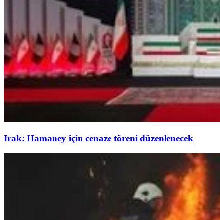
Irak: Hamaney için cenaze töreni düzenlenecek