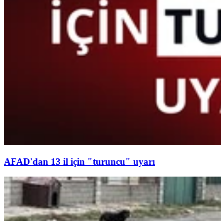
AFAD'dan 13 il için "turuncu" uyarı