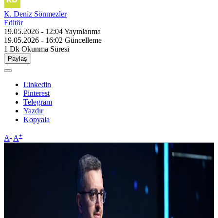
K. Deniz Sönmezler
Editör
19.05.2026 - 12:04
Yayınlanma
19.05.2026 - 16:02
Güncelleme
1 Dk
Okunma Süresi
Paylaş
Linkedin
Pinterest
Telegram
Yazdır
Kopyala
-
+
A
A