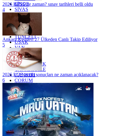
SİNOP
2026 KPSS ne zaman? sınav tarihleri belli oldu
SİVAS
4
SİİRT
TEKİRDAĞ
TOKAT
TRABZON
TUNCELİ
Ankara Kedileri 27 Ülkeden Canlı Takip Ediliyor
UŞAK
5
VAN
YALOVA
YOZGAT
ZONGULDAK
ÇANAKKALE
2026 LGS tercih sonuçları ne zaman açıklanacak?
ÇANKIRI
6
ÇORUM
İSTANBUL
İZMİR
ŞANLIURFA
ŞIRNAK