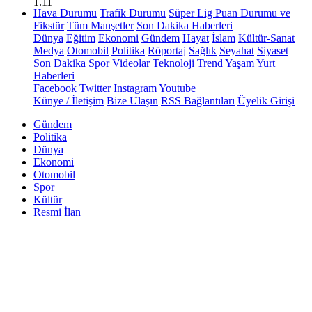
1.11
Hava Durumu
Trafik Durumu
Süper Lig Puan Durumu ve
Fikstür
Tüm Manşetler
Son Dakika Haberleri
Dünya
Eğitim
Ekonomi
Gündem
Hayat
İslam
Kültür-Sanat
Medya
Otomobil
Politika
Röportaj
Sağlık
Seyahat
Siyaset
Son Dakika
Spor
Videolar
Teknoloji
Trend
Yaşam
Yurt
Haberleri
Facebook
Twitter
Instagram
Youtube
Künye / İletişim
Bize Ulaşın
RSS Bağlantıları
Üyelik Girişi
Gündem
Politika
Dünya
Ekonomi
Otomobil
Spor
Kültür
Resmi İlan