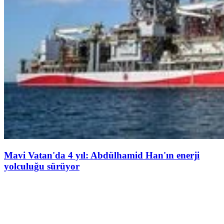
Mavi Vatan'da 4 yıl: Abdülhamid Han'ın enerji
yolculuğu sürüyor