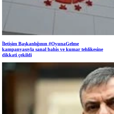
İletişim Başkanlığının #OyunaGelme
kampanyasıyla sanal bahis ve kumar tehlikesine
dikkati çekildi