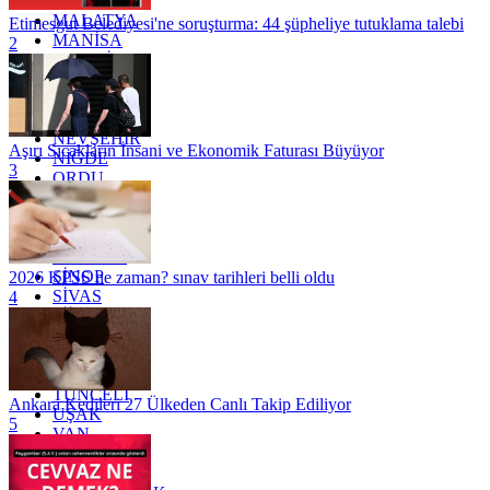
KİLİS
MALATYA
Etimesgut Belediyesi'ne soruşturma: 44 şüpheliye tutuklama talebi
MANİSA
2
MARDİN
MERSİN
MUĞLA
MUŞ
NEVŞEHİR
Aşırı Sıcakların İnsani ve Ekonomik Faturası Büyüyor
NİĞDE
3
ORDU
OSMANİYE
RİZE
SAKARYA
SAMSUN
SİNOP
2026 KPSS ne zaman? sınav tarihleri belli oldu
SİVAS
4
SİİRT
TEKİRDAĞ
TOKAT
TRABZON
TUNCELİ
Ankara Kedileri 27 Ülkeden Canlı Takip Ediliyor
UŞAK
5
VAN
YALOVA
YOZGAT