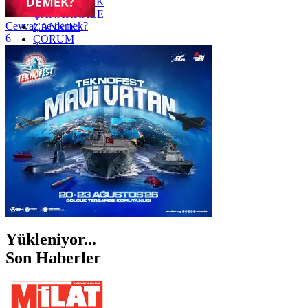
ZONGULDAK
ÇANAKKALE
Cevvaz ne demek?
ÇANKIRI
6
ÇORUM
İSTANBUL
İZMİR
ŞANLIURFA
ŞIRNAK
Yükleniyor...
Son Haberler