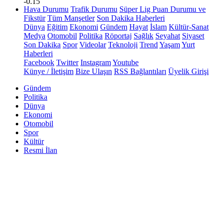
-0.15
Hava Durumu
Trafik Durumu
Süper Lig Puan Durumu ve
Fikstür
Tüm Manşetler
Son Dakika Haberleri
Dünya
Eğitim
Ekonomi
Gündem
Hayat
İslam
Kültür-Sanat
Medya
Otomobil
Politika
Röportaj
Sağlık
Seyahat
Siyaset
Son Dakika
Spor
Videolar
Teknoloji
Trend
Yaşam
Yurt
Haberleri
Facebook
Twitter
Instagram
Youtube
Künye / İletişim
Bize Ulaşın
RSS Bağlantıları
Üyelik Girişi
Gündem
Politika
Dünya
Ekonomi
Otomobil
Spor
Kültür
Resmi İlan