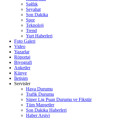
Sağlık
Seyahat
Son Dakika
Spor
Teknoloji
Trend
Yurt Haberleri
Foto Galeri
Video
Yazarlar
Röportaj
Biyografi
Anketler
Künye
İletişim
Servisler
Hava Durumu
Trafik Durumu
Süper Lig Puan Durumu ve Fikstür
Tüm Manşetler
Son Dakika Haberleri
Haber Arşivi