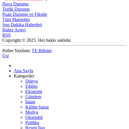
Hava Durumu
Trafik Durumu
Puan Durumu ve Fikstür
Tüm Manşetler
Son Dakika Haberleri
Haber Arşivi
RSS
Copyright © 2025. Her hakkı saklıdır.
Haber Yazılımı:
TE Bilişim
Üst
Ana Sayfa
Kategoriler
Dünya
Eğitim
Ekonomi
Gündem
İslam
Kültür-Sanat
Medya
Otomobil
Politika
Resmi İlan