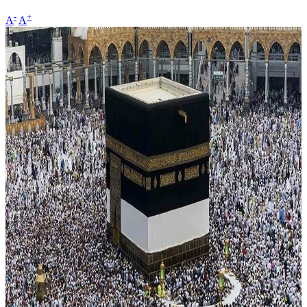
-
+
A
A