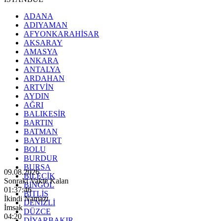
ADANA
ADIYAMAN
AFYONKARAHİSAR
AKSARAY
AMASYA
ANKARA
ANTALYA
ARDAHAN
ARTVİN
AYDIN
AĞRI
BALIKESİR
BARTIN
BATMAN
BAYBURT
BOLU
BURDUR
BURSA
09.08.2026
BİLECİK
Sonraki Vakte Kalan
BİNGÖL
01:37:44
BİTLİS
İkindi Namazı
DENİZLİ
İmsak
DÜZCE
04:20
DİYARBAKIR