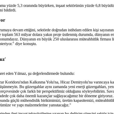
ama yüzde 5,3 oranında büyürken, inşaat sektörünün yüzde 6,8 büyüd
i bildirdi.
yor
umaya devam ettiğini, sektörde doğrudan istihdam edilen kişi sayısının
e toplam 563 milyar dolara yakın proje üstlenmiş durumda, dünyanın en
konumdayız. Dünyanın en büyük 250 uluslararası müteahhitlik firması li
steriyor." diye konuştu.
uz'
şaret eden Yılmaz, şu değerlendirmede bulundu:
ngezur Koridoru'ndan Kalkınma Yolu'na, Hicaz Demiryolu'na varıncaya k
düşünmeyin. Bu güzergahlar aynı zamanda yeni enerji güzergahları, yeni d
erçevesinde çok farklı bir perspektifimiz olduğunu söyleyebilirim. Sava
vadede çok daha önemli kazançlar sağlayacağımız bir döneme giriyoruz.
da güçlü mühendislik birikimimizi, üretim kapasitemizi, müteahhitlik
örümüze ve yapı malzemelerine yansıtacağız."
den ileri inşaat teknolojilerine uzanan bu değişim sürecini sektör için 