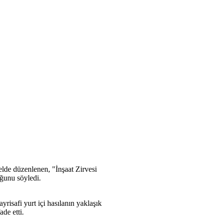
lde düzenlenen, "İnşaat Zirvesi
ğunu söyledi.
isafi yurt içi hasılanın yaklaşık
de etti.