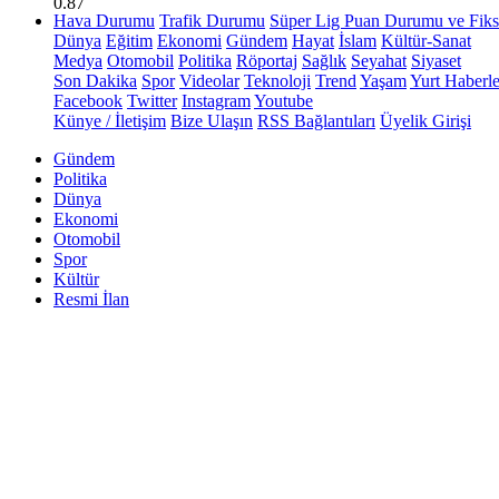
0.87
Hava Durumu
Trafik Durumu
Süper Lig Puan Durumu ve Fiks
Dünya
Eğitim
Ekonomi
Gündem
Hayat
İslam
Kültür-Sanat
Medya
Otomobil
Politika
Röportaj
Sağlık
Seyahat
Siyaset
Son Dakika
Spor
Videolar
Teknoloji
Trend
Yaşam
Yurt Haberle
Facebook
Twitter
Instagram
Youtube
Künye / İletişim
Bize Ulaşın
RSS Bağlantıları
Üyelik Girişi
Gündem
Politika
Dünya
Ekonomi
Otomobil
Spor
Kültür
Resmi İlan