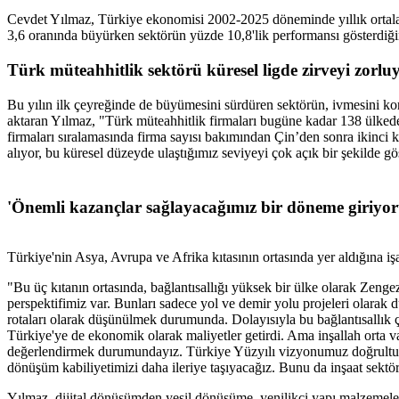
Cevdet Yılmaz, Türkiye ekonomisi 2002-2025 döneminde yıllık ortal
3,6 oranında büyürken sektörün yüzde 10,8'lik performansı gösterdiğin
Türk müteahhitlik sektörü küresel ligde zirveyi zorlu
Bu yılın ilk çeyreğinde de büyümesini sürdüren sektörün, ivmesini kor
aktaran Yılmaz, "Türk müteahhitlik firmaları bugüne kadar 138 ülked
firmaları sıralamasında firma sayısı bakımından Çin’den sonra ikinci 
alıyor, bu küresel düzeyde ulaştığımız seviyeyi çok açık bir şekilde gö
'Önemli kazançlar sağlayacağımız bir döneme giriyor
Türkiye'nin Asya, Avrupa ve Afrika kıtasının ortasında yer aldığına i
"Bu üç kıtanın ortasında, bağlantısallığı yüksek bir ülke olarak Ze
perspektifimiz var. Bunları sadece yol ve demir yolu projeleri olarak 
rotaları olarak düşünülmek durumunda. Dolayısıyla bu bağlantısallık ç
Türkiye'ye de ekonomik olarak maliyetler getirdi. Ama inşallah orta 
değerlendirmek durumundayız. Türkiye Yüzyılı vizyonumuz doğrultusun
dönüşüm kabiliyetimizi daha ileriye taşıyacağız. Bunu da inşaat sekt
Yılmaz, dijital dönüşümden yeşil dönüşüme, yenilikçi yapı malzemelerin