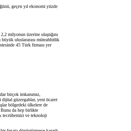
üğünü, geçen yıl ekonomi yüzde
 2,2 milyonun üzerine ulaştığını
 büyük uluslararası müteahhitlik
stesinde 45 Türk firması yer
adar birçok imkanımız,
ijital güzergahlar, yeni ticaret
şlar bölgedeki ülkelere de
 Bunu da hep birlikte
 tecrübemizi ve teknoloji
bir fırsata dönüştürmeye kararlı