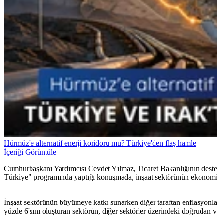
Hürmüz'e alternatif enerji koridoru mu? Türkiye'den flaş hamle
İçeriği Görüntüle
Cumhurbaşkanı Yardımcısı Cevdet Yılmaz, Ticaret Bakanlığının destekl
Türkiye" programında yaptığı konuşmada, inşaat sektörünün ekonomi
İnşaat sektörünün büyümeye katkı sunarken diğer taraftan enflasyonla
yüzde 6'sını oluşturan sektörün, diğer sektörler üzerindeki doğrudan v