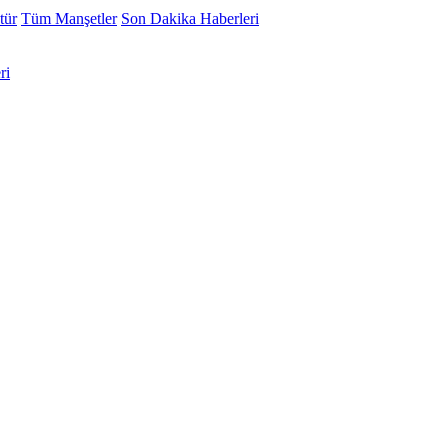
tür
Tüm Manşetler
Son Dakika Haberleri
ri