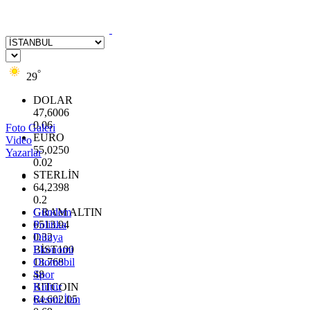
°
29
DOLAR
47,6006
0.06
Foto Galeri
EURO
Video
55,0250
Yazarlar
0.02
STERLİN
64,2398
0.2
GRAM ALTIN
Gündem
6513.94
Politika
0.32
Dünya
BİST100
Ekonomi
13.768
Otomobil
48
Spor
BITCOIN
Kültür
64.602,05
Resmi İlan