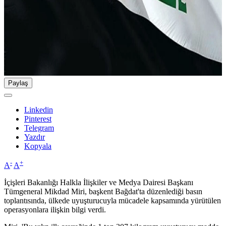
Paylaş
Linkedin
Pinterest
Telegram
Yazdır
Kopyala
-
+
A
A
İçişleri Bakanlığı Halkla İlişkiler ve Medya Dairesi Başkanı
Tümgeneral Mikdad Miri, başkent Bağdat'ta düzenlediği basın
toplantısında, ülkede uyuşturucuyla mücadele kapsamında yürütülen
operasyonlara ilişkin bilgi verdi.