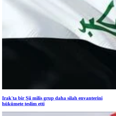
Irak'ta bir Şii milis grup daha silah envanterini
hükümete teslim etti