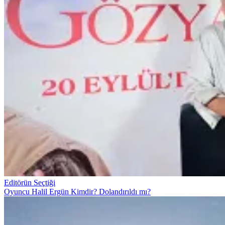
Editörün Seçtiği
Oyuncu Halil Ergün Kimdir? Dolandırıldı mı?