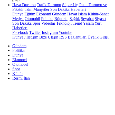
0.69
Hava Durumu
Trafik Durumu
Süper Lig Puan Durumu ve
Fikstür
Tüm Manşetler
Son Dakika Haberleri
Dünya
Eğitim
Ekonomi
Gündem
Hayat
İslam
Kültür-Sanat
Medya
Otomobil
Politika
Röportaj
Sağlık
Seyahat
Siyaset
Son Dakika
Spor
Videolar
Teknoloji
Trend
Yaşam
Yurt
Haberleri
Facebook
Twitter
Instagram
Youtube
Künye / İletişim
Bize Ulaşın
RSS Bağlantıları
Üyelik Girişi
Gündem
Politika
Dünya
Ekonomi
Otomobil
Spor
Kültür
Resmi İlan