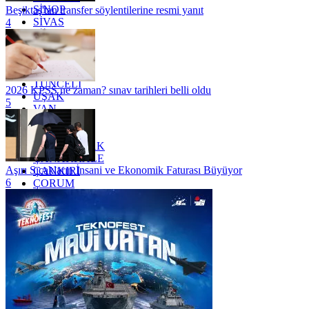
SİNOP
Beşiktaş'tan transfer söylentilerine resmi yanıt
SİVAS
4
SİİRT
TEKİRDAĞ
TOKAT
TRABZON
TUNCELİ
2026 KPSS ne zaman? sınav tarihleri belli oldu
UŞAK
5
VAN
YALOVA
YOZGAT
ZONGULDAK
ÇANAKKALE
Aşırı Sıcakların İnsani ve Ekonomik Faturası Büyüyor
ÇANKIRI
6
ÇORUM
İSTANBUL
İZMİR
ŞANLIURFA
ŞIRNAK