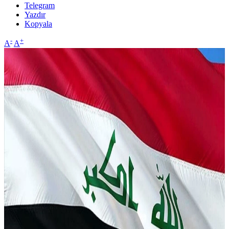
Telegram
Yazdır
Kopyala
-
+
A
A