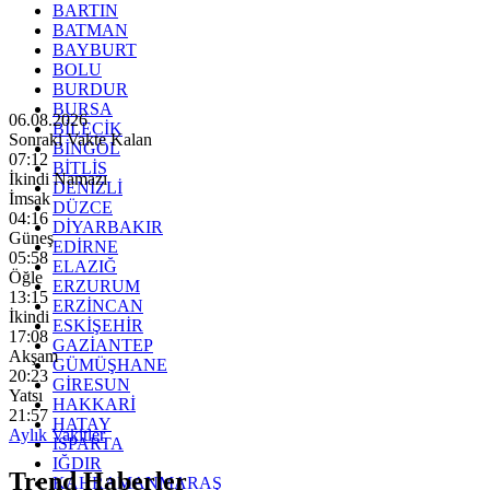
BARTIN
BATMAN
BAYBURT
BOLU
BURDUR
BURSA
06.08.2026
BİLECİK
Sonraki Vakte Kalan
BİNGÖL
07:10
BİTLİS
İkindi Namazı
DENİZLİ
İmsak
DÜZCE
04:16
DİYARBAKIR
Güneş
EDİRNE
05:58
ELAZIĞ
Öğle
ERZURUM
13:15
ERZİNCAN
İkindi
ESKİŞEHİR
17:08
GAZİANTEP
Akşam
GÜMÜŞHANE
20:23
GİRESUN
Yatsı
HAKKARİ
21:57
HATAY
Aylık Vakitler
ISPARTA
IĞDIR
Trend Haberler
KAHRAMANMARAŞ