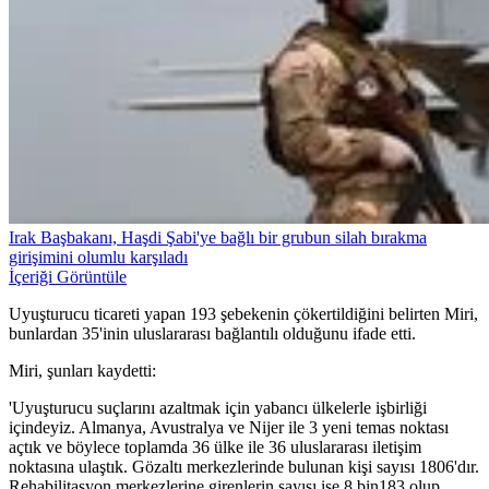
Irak Başbakanı, Haşdi Şabi'ye bağlı bir grubun silah bırakma
girişimini olumlu karşıladı
İçeriği Görüntüle
Uyuşturucu ticareti yapan 193 şebekenin çökertildiğini belirten Miri,
bunlardan 35'inin uluslararası bağlantılı olduğunu ifade etti.
Miri, şunları kaydetti:
'Uyuşturucu suçlarını azaltmak için yabancı ülkelerle işbirliği
içindeyiz. Almanya, Avustralya ve Nijer ile 3 yeni temas noktası
açtık ve böylece toplamda 36 ülke ile 36 uluslararası iletişim
noktasına ulaştık. Gözaltı merkezlerinde bulunan kişi sayısı 1806'dır.
Rehabilitasyon merkezlerine girenlerin sayısı ise 8 bin183 olup,