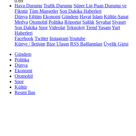
0.69
Hava Durumu
Trafik Durumu
Süper Lig Puan Durumu ve
Fikstür
Tüm Manşetler
Son Dakika Haberleri
Dünya
Eğitim
Ekonomi
Gündem
Hayat
İslam
Kültür-Sanat
Medya
Otomobil
Politika
Röportaj
Sağlık
Seyahat
Siyaset
Son Dakika
Spor
Videolar
Teknoloji
Trend
Yaşam
Yurt
Haberleri
Facebook
Twitter
Instagram
Youtube
Künye / İletişim
Bize Ulaşın
RSS Bağlantıları
Üyelik Girişi
Gündem
Politika
Dünya
Ekonomi
Otomobil
Spor
Kültür
Resmi İlan