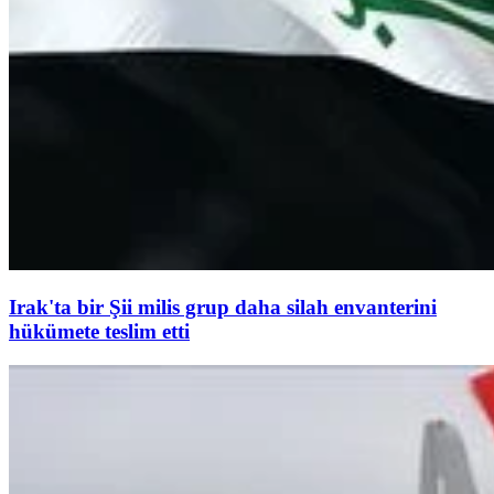
Irak'ta bir Şii milis grup daha silah envanterini
hükümete teslim etti