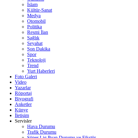
İslam
Kültür-Sanat
Medya
Otomobil
Politika
Resmi İlan
Sağlık
Seyahat
Son Dakika
Spor
Teknoloji
Trend
Yurt Haberleri
Foto Galeri
Video
Yazarlar
Röportaj
Biyografi
Anketler
Künye
İletişim
Servisler
Hava Durumu
Trafik Durumu
Süper Lig Puan Durumu ve Fikstür