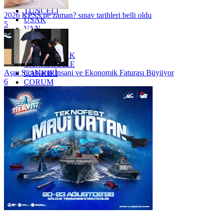
TRABZON
TUNCELİ
2026 KPSS ne zaman? sınav tarihleri belli oldu
UŞAK
5
VAN
YALOVA
YOZGAT
ZONGULDAK
ÇANAKKALE
Aşırı Sıcakların İnsani ve Ekonomik Faturası Büyüyor
ÇANKIRI
6
ÇORUM
İSTANBUL
İZMİR
ŞANLIURFA
ŞIRNAK