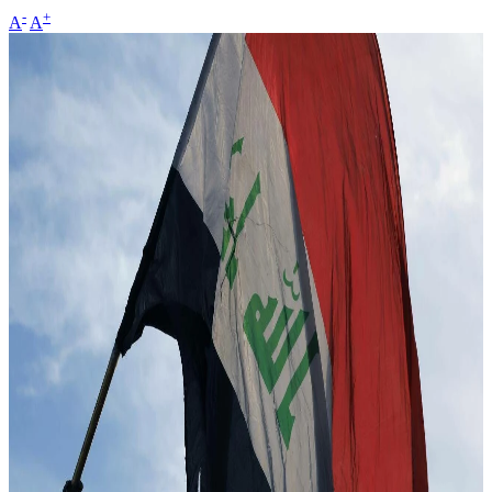
-
+
A
A