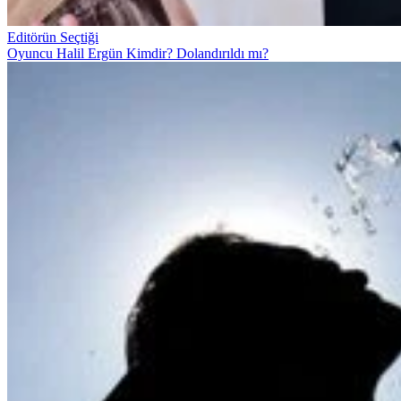
Editörün Seçtiği
Oyuncu Halil Ergün Kimdir? Dolandırıldı mı?