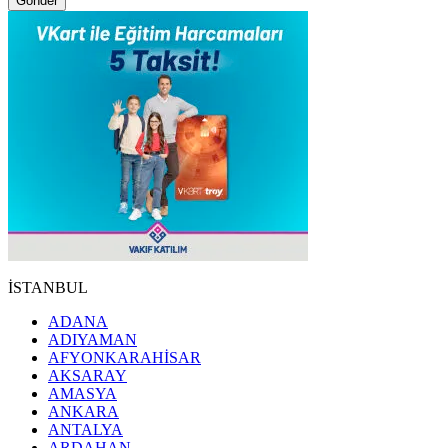
Gönder
İSTANBUL
ADANA
ADIYAMAN
AFYONKARAHİSAR
AKSARAY
AMASYA
ANKARA
ANTALYA
ARDAHAN