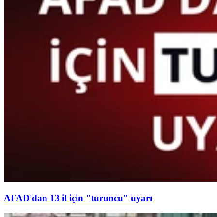
AFAD'dan 13 il için "turuncu" uyarı