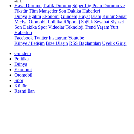
-0.1
Hava Durumu
Trafik Durumu
Süper Lig Puan Durumu ve
Fikstür
Tüm Manşetler
Son Dakika Haberleri
Dünya
Eğitim
Ekonomi
Gündem
Hayat
İslam
Kültür-Sanat
Medya
Otomobil
Politika
Röportaj
Sağlık
Seyahat
Siyaset
Son Dakika
Spor
Videolar
Teknoloji
Trend
Yaşam
Yurt
Haberleri
Facebook
Twitter
Instagram
Youtube
Künye / İletişim
Bize Ulaşın
RSS Bağlantıları
Üyelik Girişi
Gündem
Politika
Dünya
Ekonomi
Otomobil
Spor
Kültür
Resmi İlan