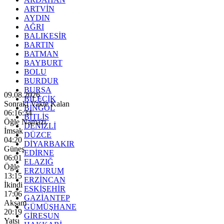
ARTVİN
AYDIN
AĞRI
BALIKESİR
BARTIN
BATMAN
BAYBURT
BOLU
BURDUR
BURSA
09.08.2026
BİLECİK
Sonraki Vakte Kalan
BİNGÖL
06:16:33
BİTLİS
Öğle Namazı
DENİZLİ
İmsak
DÜZCE
04:20
DİYARBAKIR
Güneş
EDİRNE
06:01
ELAZIĞ
Öğle
ERZURUM
13:15
ERZİNCAN
İkindi
ESKİŞEHİR
17:06
GAZİANTEP
Akşam
GÜMÜŞHANE
20:19
GİRESUN
Yatsı