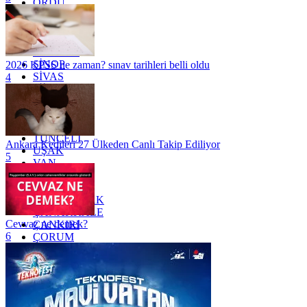
ORDU
OSMANİYE
RİZE
SAKARYA
SAMSUN
SİNOP
2026 KPSS ne zaman? sınav tarihleri belli oldu
SİVAS
4
SİİRT
TEKİRDAĞ
TOKAT
TRABZON
TUNCELİ
Ankara Kedileri 27 Ülkeden Canlı Takip Ediliyor
UŞAK
5
VAN
YALOVA
YOZGAT
ZONGULDAK
ÇANAKKALE
Cevvaz ne demek?
ÇANKIRI
6
ÇORUM
İSTANBUL
İZMİR
ŞANLIURFA
ŞIRNAK