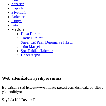
Yazarlar
Röportaj
Biyografi
Anketler
Künye
İletişim
Servisler
Hava Durumu
Trafik Durumu
Süper Lig Puan Durumu ve Fikstür
Tüm Manşetler
Son Dakika Haberleri
Haber Arşivi
Web sitemizden ayrılıyorsunuz
Bu bağlantı sizi
https://www.milatgazetesi.com
dışındaki bir siteye
yönlendiriyor.
Sayfada Kal
Devam Et