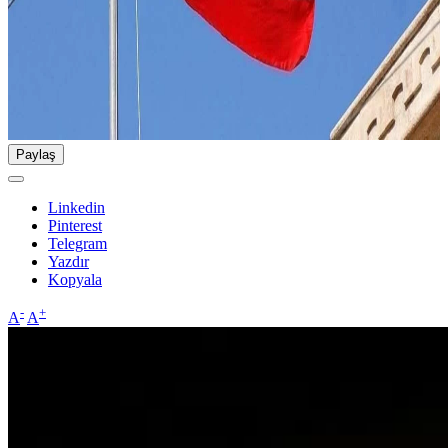
Paylaş
Linkedin
Pinterest
Telegram
Yazdır
Kopyala
-
+
A
A