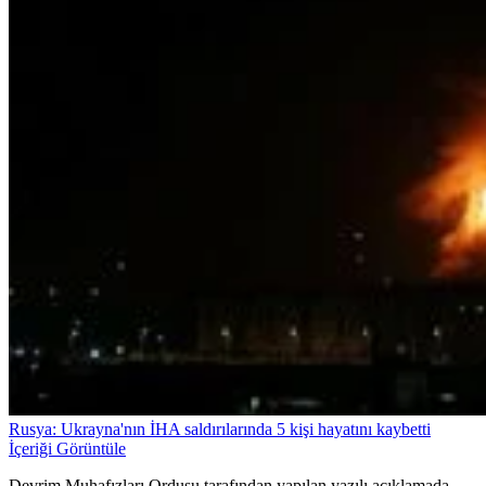
Rusya: Ukrayna'nın İHA saldırılarında 5 kişi hayatını kaybetti
İçeriği Görüntüle
Devrim Muhafızları Ordusu tarafından yapılan yazılı açıklamada,