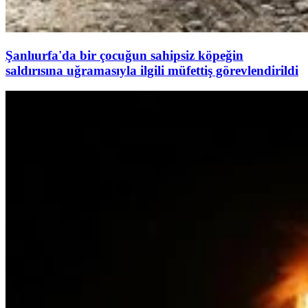
Şanlıurfa'da bir çocuğun sahipsiz köpeğin
saldırısına uğramasıyla ilgili müfettiş görevlendirildi