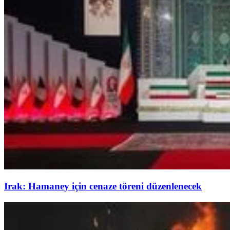
Irak: Hamaney için cenaze töreni düzenlenecek