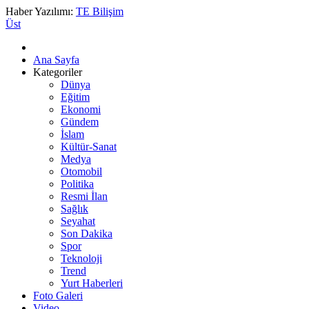
Haber Yazılımı:
TE Bilişim
Üst
Ana Sayfa
Kategoriler
Dünya
Eğitim
Ekonomi
Gündem
İslam
Kültür-Sanat
Medya
Otomobil
Politika
Resmi İlan
Sağlık
Seyahat
Son Dakika
Spor
Teknoloji
Trend
Yurt Haberleri
Foto Galeri
Video