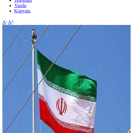
Telegram
Yazdır
Kopyala
-
+
A
A